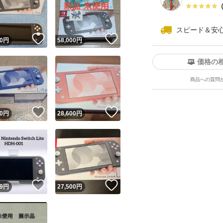
スピード＆安
！
いいね！
いいね！
0
円
58,000
円
価格の
商品への質問
ユーザーの実績について
！
いいね！
いいね！
0
円
28,600
円
o!フリマが定めた一定の基準を満たしたユーザーにバッジを付与しています
出品者
この商品の情報をコピーします
取引出品者
Yahoo!フリマの基準をクリアした安心・安全なユーザーです
！
いいね！
いいね！
商品画像の
無断転載は禁止
されています
9
円
27,500
円
コピーされた情報は
必ずご自身の商品に合わせて編集
してください
コピーは
1商品につき1回
です
実績◯+
このユーザーはYahoo!フリマの取引を完了させた実績があり