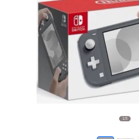
1
/
3