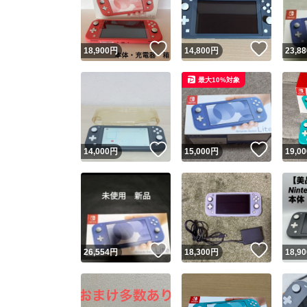
他フ
いいね！
いいね
18,900
円
14,800
円
23,88
スピード
最大10%対象
※このバッ
スピ
いいね！
いいね
14,000
円
15,000
円
19,00
スピ
安心
いいね！
いいね
26,554
円
18,300
円
18,90