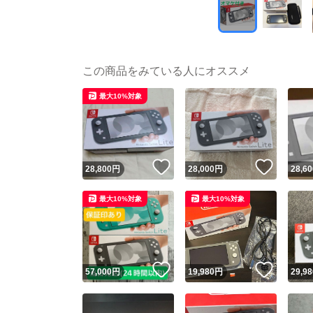
この商品をみている人にオススメ
最大10%対象
いいね！
いいね
28,800
円
28,000
円
28,60
最大10%対象
最大10%対象
いいね！
いいね
57,000
円
19,980
円
29,98