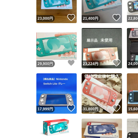
いいね！
いいね
23,000
円
21,400
円
22,80
いいね！
いいね
29,900
円
23,224
円
24,00
いいね！
いいね
17,999
円
31,800
円
15,60