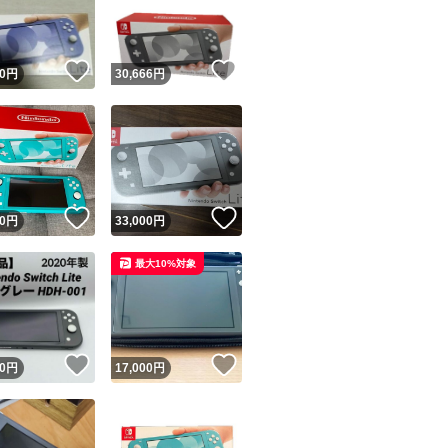
商品情報コピー機
リマ実績◯+
このユーザーは他フリマサービスでの取引実績があります
！
いいね！
いいね！
0
円
30,666
円
出品ページへ
&安心発送
キャンセル
ジは実績に基づく表示であり、発送を保証しているものではありません
このユーザーは高頻度で24時間以内＆設定した発送日数内に
ード＆安心発送
ます
！
いいね！
いいね！
0
円
33,000
円
ード発送
このユーザーは高頻度で24時間以内に発送しています
最大10%対象
発送
このユーザーは設定した発送日数内に発送しています
！
いいね！
いいね！
0
円
17,000
円