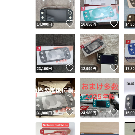
いいね！
いいね
14,000
円
16,650
円
14,30
いいね！
いいね
23,100
円
12,999
円
17,80
Yaho
安心取引
安心
いいね！
いいね
31,800
円
24,980
円
16,99
取引実績
取引