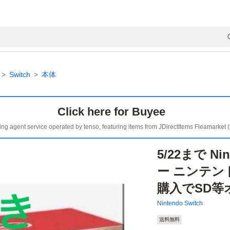
Switch
本体
Click here for Buyee
ing agent service operated by tenso, featuring items from JDirectItems Fleamarket 
5/22まで Nin
ー ニンテン
購入でSD等
Nintendo Switch
送料無料