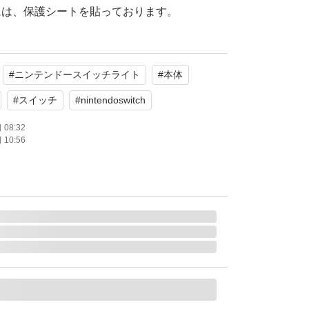
には、保護シートを貼っております。
#
ニンテンドースイッチライト
#
本体
続き致します。
#
スイッチ
#
nintendoswitch
08:32
10:56