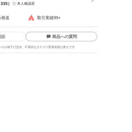
（
335
）
本人確認前
心発送
取引実績99+
相談
商品への質問
からの値下げ交渉、不適切なカテゴリ変更依頼は禁止です
ます