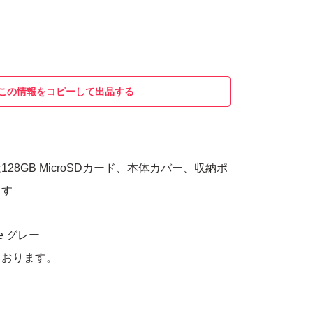
この情報をコピーして出品する
28GB MicroSDカード、本体カバー、収納ポ
ます
ite グレー
ております。