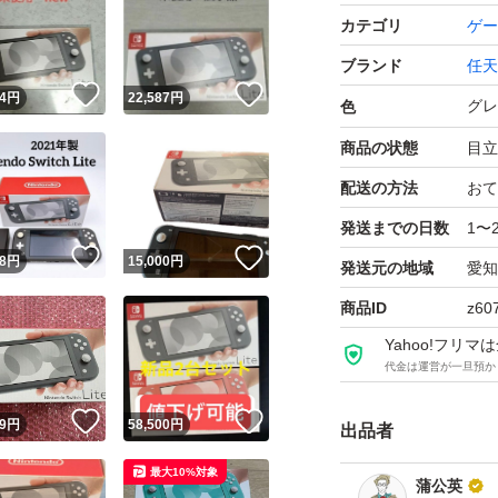
カテゴリ
ゲー
ブランド
任天
！
いいね！
いいね！
4
円
22,587
円
グレ
色
商品の状態
目立
配送の方法
おて
発送までの日数
1〜
！
いいね！
いいね！
8
円
15,000
円
発送元の地域
愛知
商品ID
z60
Yahoo!フリ
代金は運営が一旦預か
！
いいね！
いいね！
9
円
58,500
円
出品者
最大10%対象
蒲公英