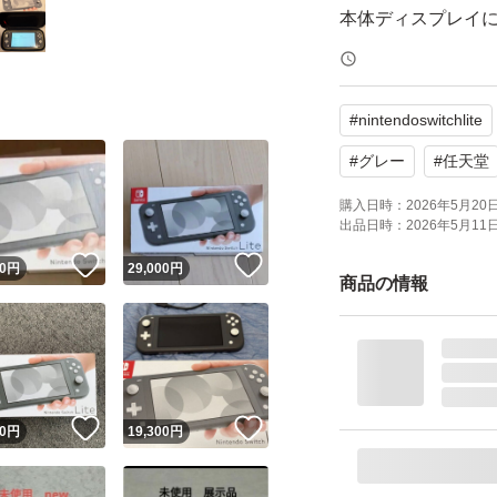
本体ディスプレイ
動作確認済み
#
nintendoswitchlite
初期化して発生手
付属品は以下
#
グレー
#
任天堂
パッケージ
購入日時：
2026年5月20日 
出品日時：
2026年5月11日 
電源ケーブル
！
いいね！
いいね！
0
円
29,000
円
商品の情報
安心の匿名取引
お値下げ中
！
いいね！
いいね！
0
円
19,300
円