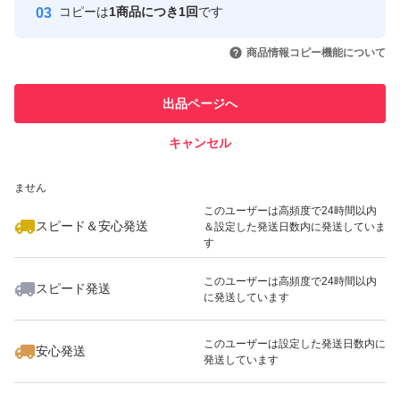
コピーは
1商品につき1回
です
このユーザーはYahoo!フリマの取
取引実績◯+
いいね！
いいね！
10,000
円
10,480
円
5,200
円
引を完了させた実績があります
商品情報コピー機能について
このユーザーは他フリマサービス
他フリマ実績◯+
出品ページへ
での取引実績があります
キャンセル
スピード&安心発送
いいね！
いいね！
12,000
※このバッジは実績に基づく表示であり、発送を保証しているものではあり
円
13,680
円
5,500
円
ません
最大10%対象
このユーザーは高頻度で24時間以内
スピード＆安心発送
＆設定した発送日数内に発送していま
す
このユーザーは高頻度で24時間以内
スピード発送
に発送しています
いいね！
いいね！
13,680
円
5,500
円
10,277
円
このユーザーは設定した発送日数内に
安心発送
発送しています