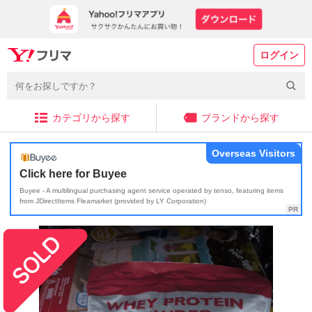
ログイン
カテゴリから探す
ブランドから探す
Overseas Visitors
Click here for Buyee
Buyee - A multilingual purchasing agent service operated by tenso, featuring items
from JDirectItems Fleamarket (provided by LY Corporation)