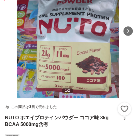
1
/
2
この商品は
3日
で売れました
い
NUTO ホエイプロテインパウダー ココア味 3kg
3
BCAA 5000mg含有