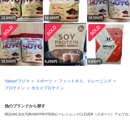
18,999
円
10,000
円
18,500
円
18,500
円
6,200
円
9,800
円
Yahoo!フリマ
スポーツ
フィットネス、トレーニング
プロテイン
ホエイプロテイン
他のブランドから探す
明治
VALX
ULTORA
MYPROTEIN
ビーレジェンド
CLEVER（スポーツ）
アルプロ