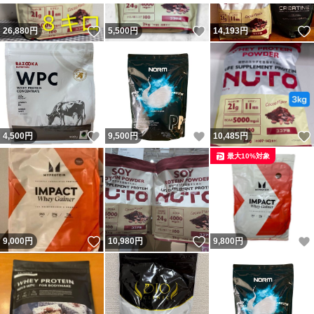
いいね！
いいね！
26,880
円
5,500
円
14,193
円
いいね！
いいね！
4,500
円
9,500
円
10,485
円
最大10%対象
いいね！
いいね！
9,000
円
10,980
円
9,800
円