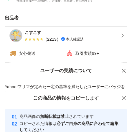
代金は運営が一旦預かり、評価後、出品者に支払われます
出品者
こすこす
（
2213
）
本人確認済
安心発送
取引実績99+
ユーザーの実績について
価格の相談
商品への質問
商品への質問からの値下げ交渉、不適切なカテゴリ変更依頼は禁止です
Yahoo!フリマが定めた一定の基準を満たしたユーザーにバッジを
付与しています
この商品をみている人にオススメ
この商品の情報をコピーします
安心取引出品者
最大10%対象
Yahoo!フリマの基準をクリアした安
安心取引出品者
商品画像の
無断転載は禁止
されています
心・安全なユーザーです
コピーされた情報は
必ずご自身の商品に合わせて編集
取引実績
してください