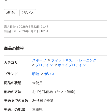
【特徴】
#
明治
#
ザバス
ココア味2個とバニラ風味2個の計4個セットです。各900g
入りで、すべてのボディメイクに確信を与えます。必須ア
購入日時：
2026年5月23日 21:47
ミノ酸ロイシンに着目したアシッドホエイプロテイン配合
出品日時：
2026年5月11日 10:34
で、ロイシン含有、プロテイン20g、6種類のビタミンが
含まれています。
商品の情報
スポーツ
フィットネス、トレーニング
カテゴリ
プロテイン
ホエイプロテイン
ブランド
明治
ザバス
商品の状態
未使用
配送の方法
おてがる配送（ヤマト運輸）
発送までの日数
2〜3日で発送
発送元の地域
三重県