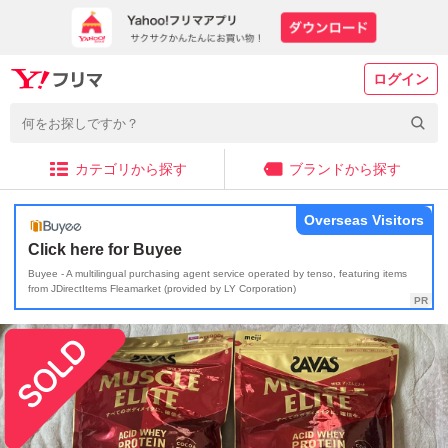
ログイン
カテゴリから探す
ブランドから探す
Overseas Visitors
Click here for Buyee
Buyee - A multilingual purchasing agent service operated by tenso, featuring items
from JDirectItems Fleamarket (provided by LY Corporation)