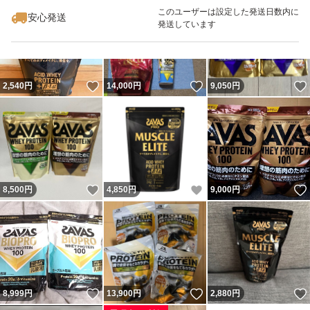
最大10%対象
このユーザーは設定した発送日数内に
安心発送
発送しています
いいね！
いいね！
2,540
円
14,000
円
9,050
円
いいね！
いいね！
8,500
円
4,850
円
9,000
円
いいね！
いいね！
8,999
円
13,900
円
2,880
円