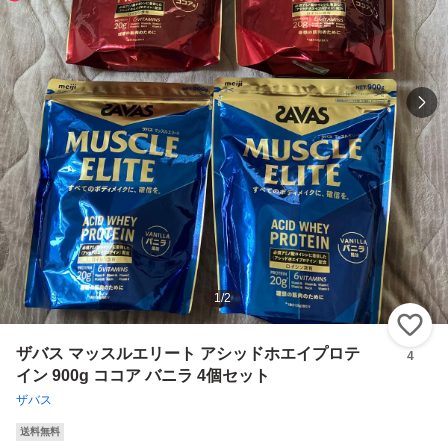
1
/
2
い
ザバス マッスルエリート アシッドホエイプロテ
4
イン 900g ココア バニラ 4個セット
ザバス
送料無料