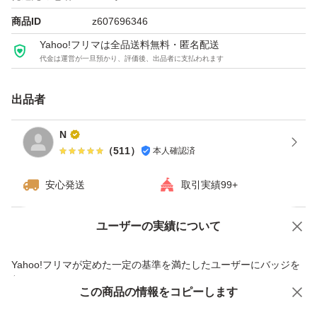
商品ID
z607696346
Yahoo!フリマは全品送料無料・匿名配送
代金は運営が一旦預かり、評価後、出品者に支払われます
出品者
N
（
511
）
本人確認済
安心発送
取引実績99+
ユーザーの実績について
価格の相談
商品への質問
商品への質問からの値下げ交渉、不適切なカテゴリ変更依頼は禁止です
Yahoo!フリマが定めた一定の基準を満たしたユーザーにバッジを
付与しています
この商品をみている人にオススメ
この商品の情報をコピーします
安心取引出品者