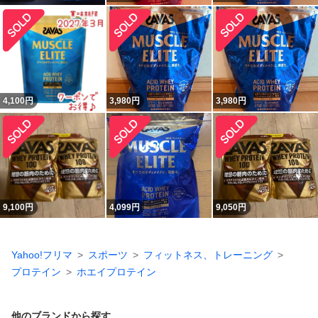
4,100
円
3,980
円
3,980
円
9,100
円
4,099
円
9,050
円
Yahoo!フリマ
スポーツ
フィットネス、トレーニング
プロテイン
ホエイプロテイン
他のブランドから探す