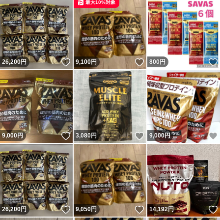
最大10%対象
いいね！
いいね！
26,200
円
9,100
円
800
円
いいね！
いいね！
9,000
円
3,080
円
9,000
円
いいね！
いいね！
26,200
円
9,050
円
14,192
円