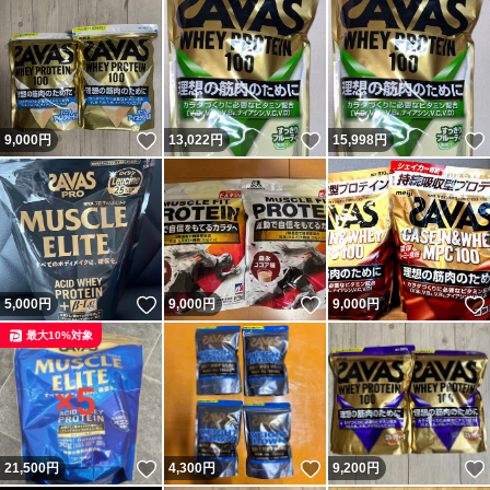
いいね！
いいね！
9,000
円
13,022
円
15,998
円
いいね！
いいね！
5,000
円
9,000
円
9,000
円
最大10%対象
いいね！
いいね！
21,500
円
4,300
円
9,200
円