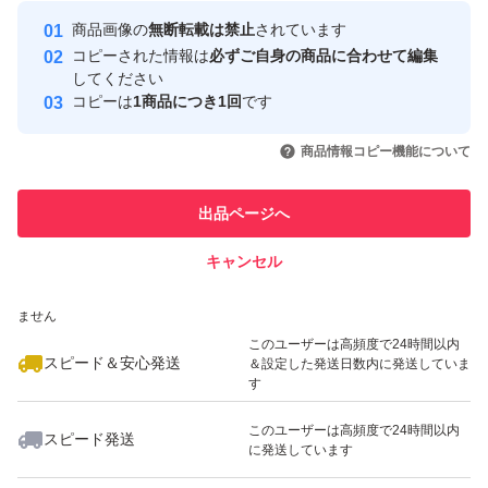
Yahoo!フリマの基準をクリアした安
安心取引出品者
商品画像の
無断転載は禁止
されています
心・安全なユーザーです
コピーされた情報は
必ずご自身の商品に合わせて編集
取引実績
してください
コピーは
1商品につき1回
です
このユーザーはYahoo!フリマの取
取引実績◯+
いいね！
いいね！
8,500
円
8,500
円
3,980
円
引を完了させた実績があります
商品情報コピー機能について
最大10%対象
最大10%対象
このユーザーは他フリマサービス
他フリマ実績◯+
出品ページへ
での取引実績があります
キャンセル
スピード&安心発送
いいね！
いいね！
3,980
※このバッジは実績に基づく表示であり、発送を保証しているものではあり
円
3,999
円
3,980
円
ません
最大10%対象
このユーザーは高頻度で24時間以内
スピード＆安心発送
＆設定した発送日数内に発送していま
す
このユーザーは高頻度で24時間以内
スピード発送
に発送しています
いいね！
いいね！
8,600
円
9,100
円
4,199
円