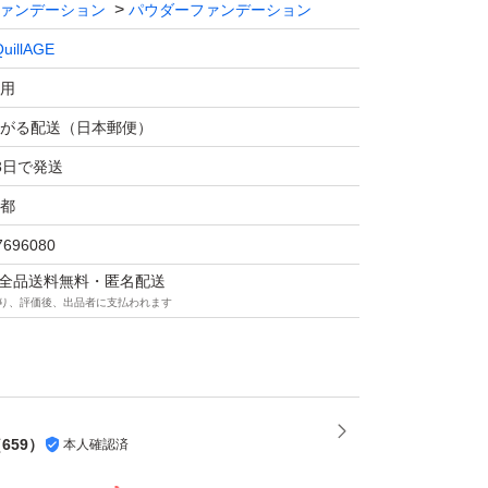
ァンデーション
パウダーファンデーション
uillAGE
用
がる配送（日本郵便）
3日で発送
都
7696080
マは全品送料無料・匿名配送
り、評価後、出品者に支払われます
（
659
）
本人確認済