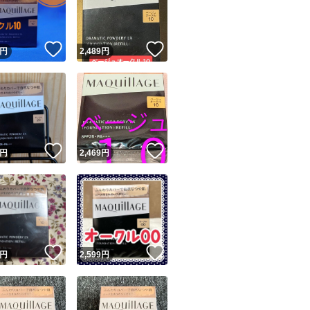
商品情報コピー機
リマ実績◯+
このユーザーは他フリマサービスでの取引実績があります
！
いいね！
いいね！
円
2,489
円
出品ページへ
&安心発送
キャンセル
ジは実績に基づく表示であり、発送を保証しているものではありません
このユーザーは高頻度で24時間以内＆設定した発送日数内に
ード＆安心発送
ます
！
いいね！
いいね！
円
2,469
円
ード発送
このユーザーは高頻度で24時間以内に発送しています
発送
このユーザーは設定した発送日数内に発送しています
！
いいね！
いいね！
円
2,599
円