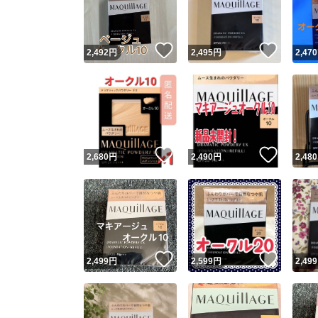
他フ
いいね！
いいね
2,492
円
2,495
円
2,470
スピード
※このバッ
スピ
いいね！
いいね
2,680
円
2,490
円
2,480
スピ
安心
いいね！
いいね
2,499
円
2,599
円
2,499