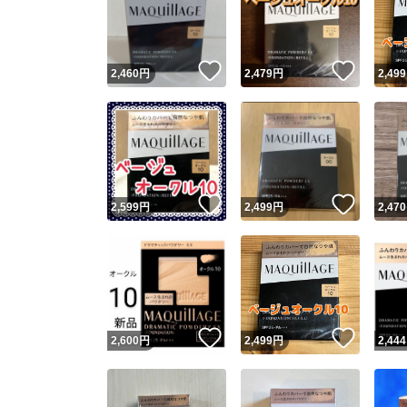
いいね！
いいね
2,460
円
2,479
円
2,499
いいね！
いいね
2,599
円
2,499
円
2,470
Yaho
安心取引
安心
いいね！
いいね
2,600
円
2,499
円
2,444
取引実績
取引