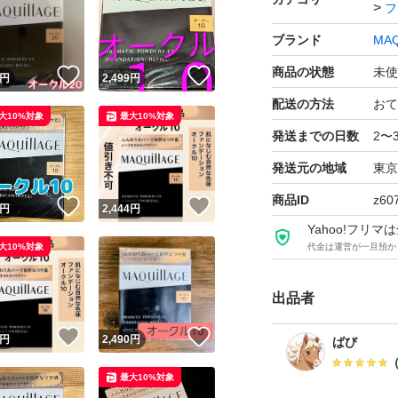
フ
ブランド
MAQ
商品の状態
未使
！
いいね！
いいね！
円
2,499
円
配送の方法
おて
大10%対象
最大10%対象
発送までの日数
2〜
発送元の地域
東京
商品ID
z60
！
いいね！
いいね！
円
2,444
円
Yahoo!フリ
大10%対象
代金は運営が一旦預か
出品者
！
いいね！
いいね！
円
2,490
円
ばび
最大10%対象