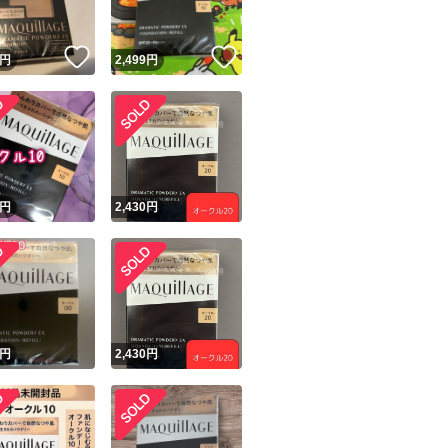
！
いいね！
いいね！
円
2,499
円
！
円
2,430
円
円
2,430
円