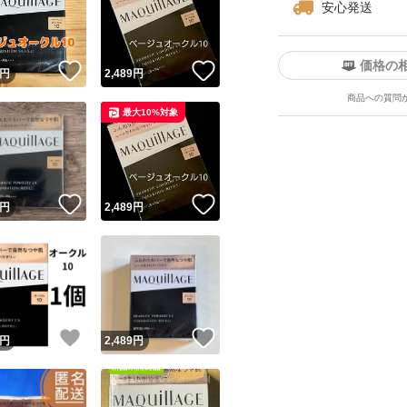
安心発送
価格の
！
いいね！
いいね！
円
2,489
円
商品への質問
最大10%対象
ユーザーの実績について
！
いいね！
いいね！
円
2,489
円
o!フリマが定めた一定の基準を満たしたユーザーにバッジを付与しています
出品者
この商品の情報をコピーします
取引出品者
Yahoo!フリマの基準をクリアした安心・安全なユーザーです
！
いいね！
いいね！
商品画像の
無断転載は禁止
されています
円
2,489
円
コピーされた情報は
必ずご自身の商品に合わせて編集
してください
コピーは
1商品につき1回
です
実績◯+
このユーザーはYahoo!フリマの取引を完了させた実績があり