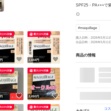
SPF25・PA++
【ブランド】MAQui
#
maquillage
【商品名】ドラマテ
大10%対象
最大10%対象
【カラー】オークル
購入日時：
2026年5月11日 
出品日時：
2026年5月11日 
【タイプ】レフィ
【SPF/PA】SPF25
商品の情報
！
いいね！
いいね！
円
2,444
円
【商品の状態】未
大10%対象
最大10%対象
よろしくお願いい
！
いいね！
いいね！
円
2,490
円
大10%対象
最大10%対象
コス
カテゴリ