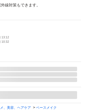
+で紫外線対策もできます。
llAGE (マキアージュ)
ィックパウダリー EX
10
13:12
10:32
ル
・PA+++
使用
たします。
メ、美容、ヘアケア
ベースメイク