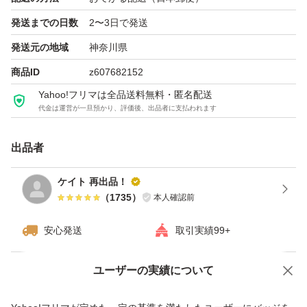
発送までの日数
2〜3日で発送
発送元の地域
神奈川県
商品ID
z607682152
Yahoo!フリマは全品送料無料・匿名配送
代金は運営が一旦預かり、評価後、出品者に支払われます
出品者
ケイト 再出品！
（
1735
）
本人確認前
安心発送
取引実績99+
ユーザーの実績について
価格の相談
商品への質問
商品への質問からの値下げ交渉、不適切なカテゴリ変更依頼は禁止です