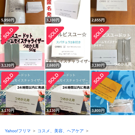
5,950
円
3,100
円
2,655
円
3,120
円
2,680
円
3,180
円
3,170
円
3,130
円
3,800
円
Yahoo!フリマ
コスメ、美容、ヘアケア