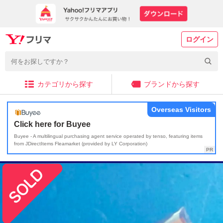
ログイン
カテゴリから探す
ブランドから探す
Overseas Visitors
Click here for Buyee
Buyee - A multilingual purchasing agent service operated by tenso, featuring items
from JDirectItems Fleamarket (provided by LY Corporation)