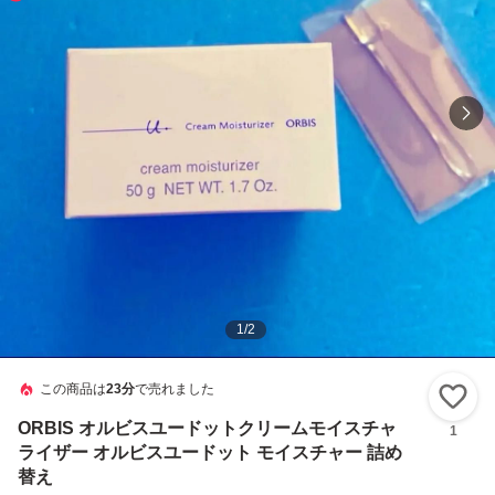
1
/
2
この商品は
23分
で売れました
い
ORBIS オルビスユードットクリームモイスチャ
1
ライザー オルビスユードット モイスチャー 詰め
替え