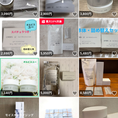
いいね！
いいね！
3,090
円
2,900
円
3,800
円
最大10%対象
いいね！
いいね！
2,698
円
5,950
円
5,480
円
いいね！
いいね！
1,140
円
5,000
円
8,580
円