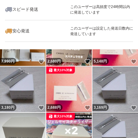
このユーザーは高頻度で24時間以内
スピード発送
に発送しています
いいね！
いいね！
5,950
円
3,150
円
2,679
円
最大10%対象
最大10%対象
最大10%対象
このユーザーは設定した発送日数内に
安心発送
発送しています
いいね！
いいね！
7,990
円
2,680
円
5,148
円
最大10%対象
いいね！
いいね！
3,180
円
2,688
円
3,169
円
最大10%対象