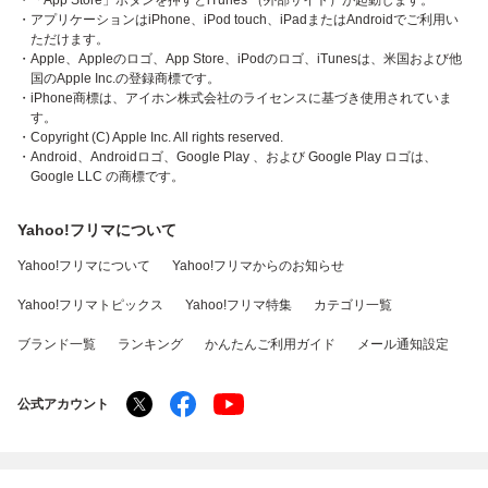
・「App Store」ボタンを押すとiTunes （外部サイト）が起動します。
・アプリケーションはiPhone、iPod touch、iPadまたはAndroidでご利用い
ただけます。
・Apple、Appleのロゴ、App Store、iPodのロゴ、iTunesは、米国および他
国のApple Inc.の登録商標です。
・iPhone商標は、アイホン株式会社のライセンスに基づき使用されていま
す。
・Copyright (C) Apple Inc. All rights reserved.
・Android、Androidロゴ、Google Play 、および Google Play ロゴは、
Google LLC の商標です。
Yahoo!フリマについて
Yahoo!フリマについて
Yahoo!フリマからのお知らせ
Yahoo!フリマトピックス
Yahoo!フリマ特集
カテゴリ一覧
ブランド一覧
ランキング
かんたんご利用ガイド
メール通知設定
公式アカウント