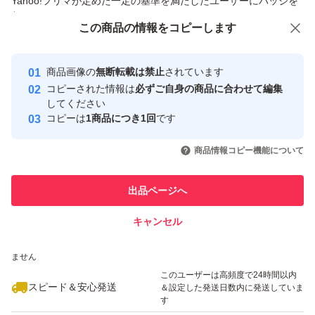
Yahoo!フリマが定めた一定の基準を満たしたユーザーにバッジを
付与しています
この商品をみている人にオススメ
この商品の情報をコピーします
安心取引出品者
最大10%対象
最大10%対象
最大10%対象
Yahoo!フリマの基準をクリアした安
安心取引出品者
商品画像の
無断転載は禁止
されています
心・安全なユーザーです
コピーされた情報は
必ずご自身の商品に合わせて編集
取引実績
してください
コピーは
1商品につき1回
です
このユーザーはYahoo!フリマの取
取引実績◯+
いいね！
いいね！
6,180
円
3,140
円
3,130
円
引を完了させた実績があります
商品情報コピー機能について
このユーザーは他フリマサービス
他フリマ実績◯+
出品ページへ
での取引実績があります
キャンセル
スピード&安心発送
いいね！
いいね！
3,140
※このバッジは実績に基づく表示であり、発送を保証しているものではあり
円
3,150
円
3,150
円
ません
最大10%対象
最大10%対象
このユーザーは高頻度で24時間以内
スピード＆安心発送
＆設定した発送日数内に発送していま
す