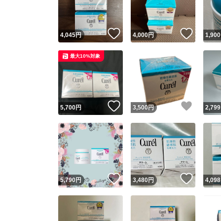
他フ
いいね！
いいね
4,045
円
4,000
円
1,900
スピード
最大10%対象
※このバッ
スピ
いいね！
いいね
5,700
円
3,500
円
2,799
スピ
安心
いいね！
いいね
5,790
円
3,480
円
4,098