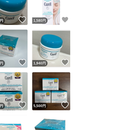
商品情報コピー機
リマ実績◯+
このユーザーは他フリマサービスでの取引実績があります
！
いいね！
いいね！
円
1,580
円
出品ページへ
&安心発送
キャンセル
ジは実績に基づく表示であり、発送を保証しているものではありません
このユーザーは高頻度で24時間以内＆設定した発送日数内に
ード＆安心発送
ます
！
いいね！
いいね！
円
1,940
円
ード発送
このユーザーは高頻度で24時間以内に発送しています
発送
このユーザーは設定した発送日数内に発送しています
！
いいね！
いいね！
円
5,500
円