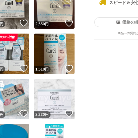
スピード＆安
価格の
！
いいね！
いいね！
円
2,550
円
商品への質問
大10%対象
ユーザーの実績について
！
いいね！
いいね！
円
1,510
円
o!フリマが定めた一定の基準を満たしたユーザーにバッジを付与しています
出品者
この商品の情報をコピーします
取引出品者
Yahoo!フリマの基準をクリアした安心・安全なユーザーです
！
いいね！
いいね！
商品画像の
無断転載は禁止
されています
円
2,230
円
コピーされた情報は
必ずご自身の商品に合わせて編集
してください
コピーは
1商品につき1回
です
実績◯+
このユーザーはYahoo!フリマの取引を完了させた実績があり