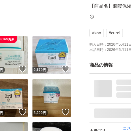
【商品名】潤浸保湿
【容量】40g
【商品の状態】未
#
kao
#
curel
【その他】医薬部
大10%対象
購入日時：
2026年5月11日 
出品日時：
2026年5月11日 
よろしくお願いい
商品の情報
！
いいね！
いいね！
円
2,170
円
！
いいね！
いいね！
円
3,200
円
コス
カテゴリ