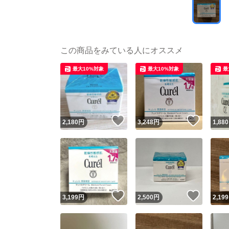
この商品をみている人にオススメ
最大10%対象
最大10%対象
最
いいね！
いいね
2,180
円
3,248
円
1,880
いいね！
いいね
3,199
円
2,500
円
2,199