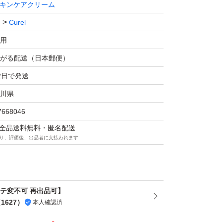
キンケアクリーム
Curel
用
がる配送（日本郵便）
2日で発送
川県
7668046
マは全品送料無料・匿名配送
り、評価後、出品者に支払われます
カテ変不可 再出品可】
（
1627
）
本人確認済