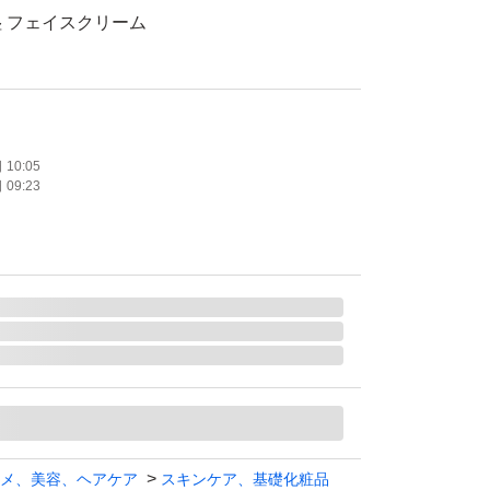
 フェイスクリーム
使用
外品
10:05
09:23
たします。
メ、美容、ヘアケア
スキンケア、基礎化粧品