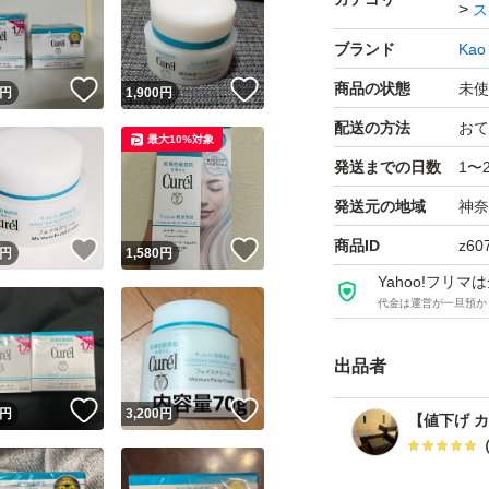
ス
ブランド
Kao
！
いいね！
いいね！
商品の状態
未使
円
1,900
円
配送の方法
おて
最大10%対象
発送までの日数
1〜
発送元の地域
神奈
商品ID
z60
！
いいね！
いいね！
円
1,580
円
Yahoo!フリ
代金は運営が一旦預か
出品者
！
いいね！
いいね！
円
3,200
円
【値下げ 