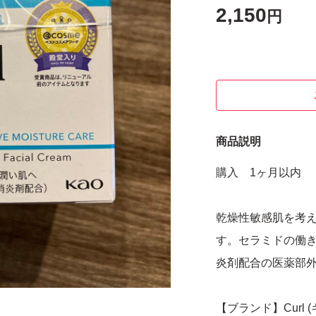
2,150
円
商品説明
購入 1ヶ月以内
乾燥性敏感肌を考
す。セラミドの働
炎剤配合の医薬部
【ブランド】Curl 