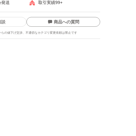
心発送
取引実績99+
相談
商品への質問
からの値下げ交渉、不適切なカテゴリ変更依頼は禁止です
ます