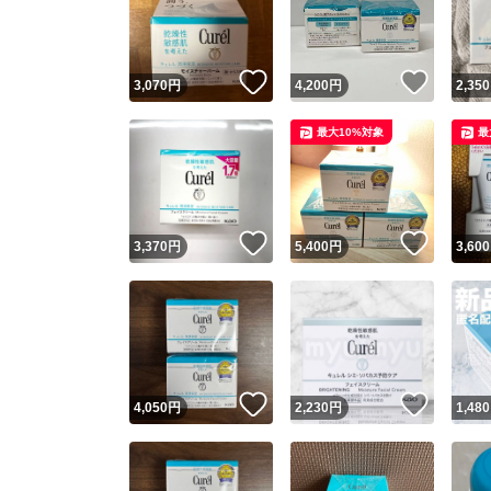
いいね！
いいね
3,070
円
4,200
円
2,350
最大10%対象
最
いいね！
いいね
3,370
円
5,400
円
3,600
Yaho
安心取引
安心
いいね！
いいね
4,050
円
2,230
円
1,480
取引実績
取引