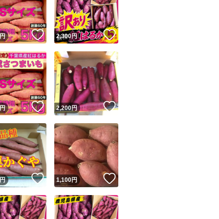
商品情報コピー機
リマ実績◯+
このユーザーは他フリマサービスでの取引実績があります
！
いいね！
いいね！
円
2,300
円
出品ページへ
&安心発送
キャンセル
ジは実績に基づく表示であり、発送を保証しているものではありません
このユーザーは高頻度で24時間以内＆設定した発送日数内に
ード＆安心発送
ます
！
いいね！
いいね！
円
2,200
円
ード発送
このユーザーは高頻度で24時間以内に発送しています
発送
このユーザーは設定した発送日数内に発送しています
！
いいね！
いいね！
円
1,100
円