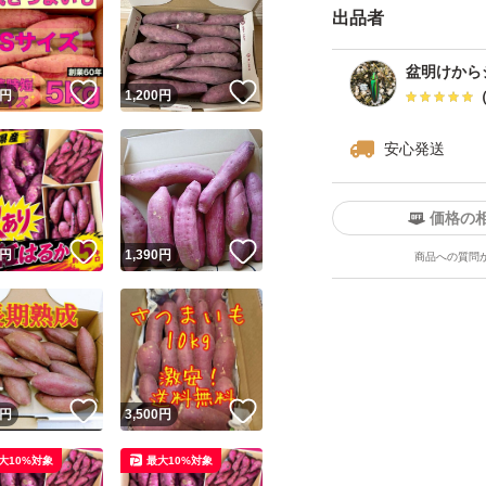
出品者
盆明けから
！
いいね！
いいね！
円
1,200
円
安心発送
価格の
！
いいね！
いいね！
円
1,390
円
商品への質問
！
いいね！
いいね！
円
3,500
円
大10%対象
最大10%対象