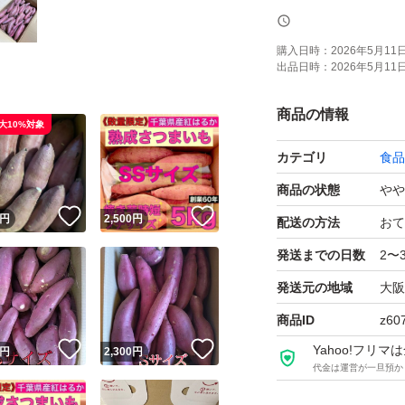
※カテゴリー変更
購入日時：
2026年5月11日 
出品日時：
2026年5月11日 
商品の情報
大10%対象
カテゴリ
食品
商品の状態
やや
！
いいね！
いいね！
円
2,500
円
配送の方法
おて
発送までの日数
2〜
発送元の地域
大阪
商品ID
z60
！
いいね！
いいね！
Yahoo!フリ
円
2,300
円
代金は運営が一旦預か