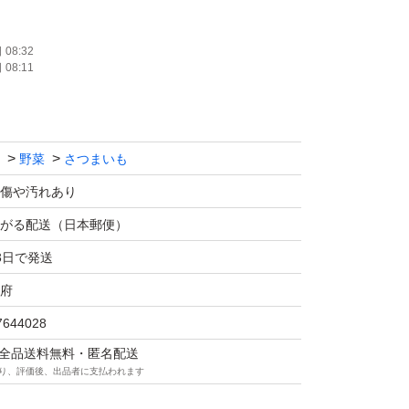
のご要望はできませんのでご了承下さい。
08:32
08:11
野菜
さつまいも
傷や汚れあり
がる配送（日本郵便）
3日で発送
府
7644028
マは全品送料無料・匿名配送
り、評価後、出品者に支払われます