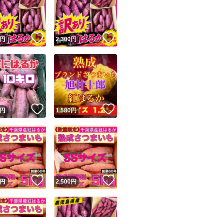
！
いいね！
いいね！
円
2,300
円
ユーザーの実績について
！
いいね！
いいね！
円
1,580
円
o!フリマが定めた一定の基準を満たしたユーザーにバッジを付与しています
出品者
この商品の情報をコピーします
取引出品者
Yahoo!フリマの基準をクリアした安心・安全なユーザーです
！
いいね！
いいね！
商品画像の
無断転載は禁止
されています
円
2,500
円
コピーされた情報は
必ずご自身の商品に合わせて編集
してください
コピーは
1商品につき1回
です
実績◯+
このユーザーはYahoo!フリマの取引を完了させた実績があり