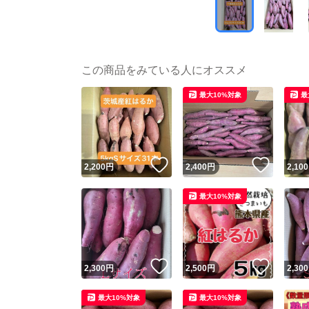
この商品をみている人にオススメ
最大10%対象
最
いいね！
いいね
2,200
円
2,400
円
2,100
最大10%対象
いいね！
いいね
2,300
円
2,500
円
2,300
最大10%対象
最大10%対象