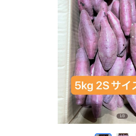
1
/
3