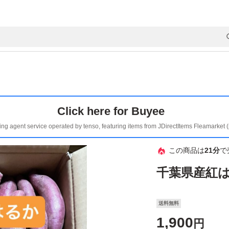
Click here for Buyee
ing agent service operated by tenso, featuring items from JDirectItems Fleamarket 
この商品は
21分
で
千葉県産紅
送料無料
1,900
円