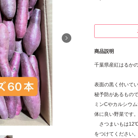
商品説明
千葉県産紅はるかの5
表面の黒く付いて
秘予防があるもの
ミンCやカルシウ
体に良い野菜です
さつまいもは12
をつけてください