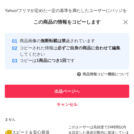
商品への質問からの値下げ交渉、不適切なカテゴリ変更依頼は禁止です
Yahoo!フリマが定めた一定の基準を満たしたユーザーにバッジを
付与しています
この商品をみている人にオススメ
この商品の情報をコピーします
安心取引出品者
最大10%対象
最大10%対象
最大10%対象
Yahoo!フリマの基準をクリアした安
安心取引出品者
商品画像の
無断転載は禁止
されています
心・安全なユーザーです
コピーされた情報は
必ずご自身の商品に合わせて編集
取引実績
してください
コピーは
1商品につき1回
です
このユーザーはYahoo!フリマの取
取引実績◯+
いいね！
いいね！
2,090
円
2,090
円
2,799
円
引を完了させた実績があります
商品情報コピー機能について
最大10%対象
最大10%対象
このユーザーは他フリマサービス
他フリマ実績◯+
出品ページへ
での取引実績があります
キャンセル
スピード&安心発送
いいね！
いいね！
2,430
※このバッジは実績に基づく表示であり、発送を保証しているものではあり
円
4,020
円
2,890
円
ません
最大10%対象
最大10%対象
このユーザーは高頻度で24時間以内
スピード＆安心発送
＆設定した発送日数内に発送していま