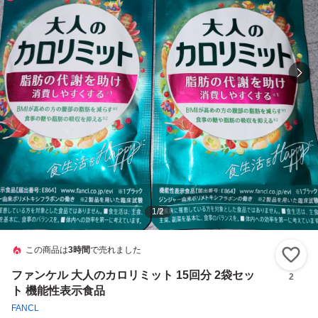
1
/
2
この商品は
3時間
で売れました
い
ファンケル 大人のカロリミット 15回分 2袋セッ
2
ト 機能性表示食品
FANCL