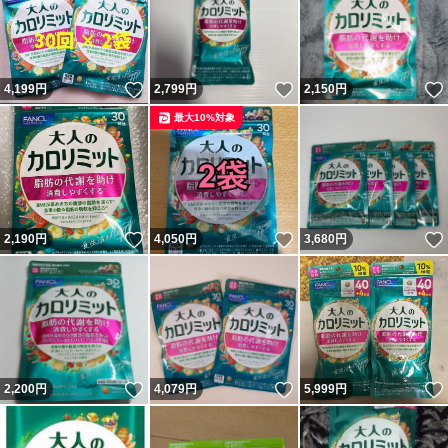
いいね！
いいね！
4,199
円
2,799
円
2,150
円
最大10%対象
いいね！
いいね！
2,190
円
4,050
円
3,680
円
いいね！
いいね！
2,200
円
4,079
円
5,999
円