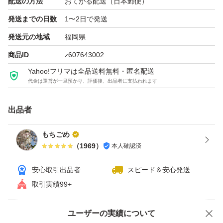
配送の方法
おてがる配送（日本郵便）
発送までの日数
1〜2日で発送
発送元の地域
福岡県
商品ID
z607643002
Yahoo!フリマは全品送料無料・匿名配送
代金は運営が一旦預かり、評価後、出品者に支払われます
出品者
もちごめ
（
1969
）
本人確認済
安心取引出品者
スピード＆安心発送
取引実績99+
ユーザーの実績について
価格の相談
商品への質問