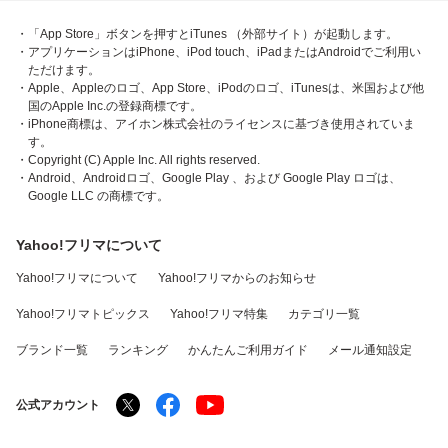
・「App Store」ボタンを押すとiTunes （外部サイト）が起動します。
・アプリケーションはiPhone、iPod touch、iPadまたはAndroidでご利用い
ただけます。
・Apple、Appleのロゴ、App Store、iPodのロゴ、iTunesは、米国および他
国のApple Inc.の登録商標です。
・iPhone商標は、アイホン株式会社のライセンスに基づき使用されていま
す。
・Copyright (C) Apple Inc. All rights reserved.
・Android、Androidロゴ、Google Play 、および Google Play ロゴは、
Google LLC の商標です。
Yahoo!フリマについて
Yahoo!フリマについて
Yahoo!フリマからのお知らせ
Yahoo!フリマトピックス
Yahoo!フリマ特集
カテゴリ一覧
ブランド一覧
ランキング
かんたんご利用ガイド
メール通知設定
公式アカウント