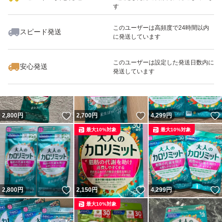
す
このユーザーは高頻度で24時間以内
スピード発送
に発送しています
いいね！
いいね！
2,098
円
2,100
円
2,239
円
最大10%対象
このユーザーは設定した発送日数内に
安心発送
発送しています
いいね！
いいね！
2,800
円
2,700
円
4,299
円
最大10%対象
最大10%対象
いいね！
いいね！
2,800
円
2,150
円
4,299
円
最大10%対象