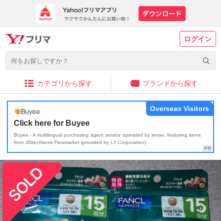
ログイン
カテゴリから探す
ブランドから探す
Overseas Visitors
Click here for Buyee
Buyee - A multilingual purchasing agent service operated by tenso, featuring items
from JDirectItems Fleamarket (provided by LY Corporation)