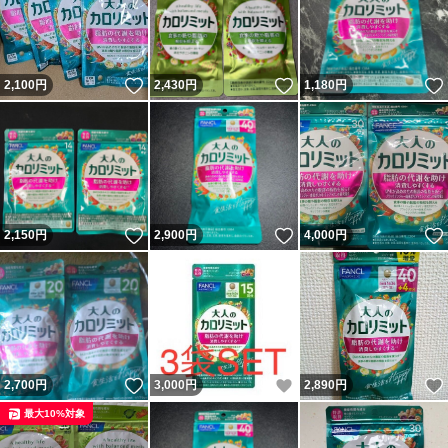
いいね！
いいね！
2,100
円
2,430
円
1,180
円
いいね！
いいね！
2,150
円
2,900
円
4,000
円
いいね！
いいね！
2,700
円
3,000
円
2,890
円
最大10%対象