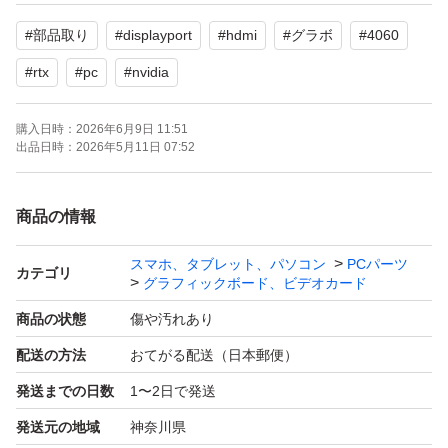
NC・NR
#
部品取り
#
displayport
#
hdmi
#
グラボ
#
4060
ギャンブル的な購入はお勧めしておりませんのであしから
ず。
#
rtx
#
pc
#
nvidia
購入日時：
2026年6月9日 11:51
内容
出品日時：
2026年5月11日 07:52
本体のみ箱付属品なし
※箱ありは+500円
商品の情報
適さない文言がありましたら、修正いたします。
スマホ、タブレット、パソコン
PCパーツ
カテゴリ
グラフィックボード、ビデオカード
よろしくお願い致します。
商品の状態
傷や汚れあり
配送の方法
おてがる配送（日本郵便）
発送までの日数
1〜2日で発送
発送元の地域
神奈川県