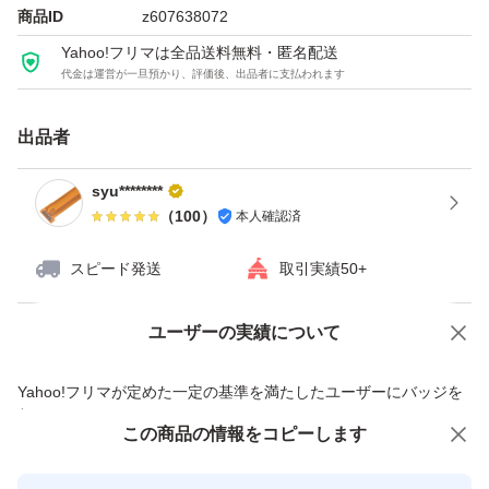
商品ID
z607638072
Yahoo!フリマは全品送料無料・匿名配送
代金は運営が一旦預かり、評価後、出品者に支払われます
出品者
syu********
（
100
）
本人確認済
スピード発送
取引実績50+
ユーザーの実績について
価格の相談
商品への質問
商品への質問からの値下げ交渉、不適切なカテゴリ変更依頼は禁止です
Yahoo!フリマが定めた一定の基準を満たしたユーザーにバッジを
付与しています
この商品をみている人にオススメ
この商品の情報をコピーします
安心取引出品者
最大10%対象
最大10%対象
最大10%対象
Yahoo!フリマの基準をクリアした安