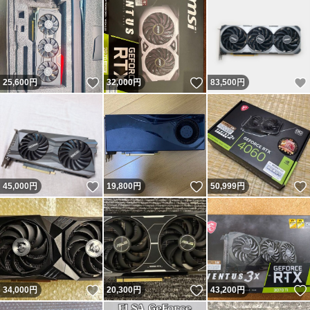
いいね！
いいね！
25,600
円
32,000
円
83,500
円
いいね！
いいね！
45,000
円
19,800
円
50,999
円
いいね！
いいね！
34,000
円
20,300
円
43,200
円