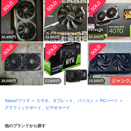
30,400
円
33,900
円
65,000
円
28,000
円
23,800
円
15,000
円
Yahoo!フリマ
スマホ、タブレット、パソコン
PCパーツ
グラフィックボード、ビデオカード
他のブランドから探す