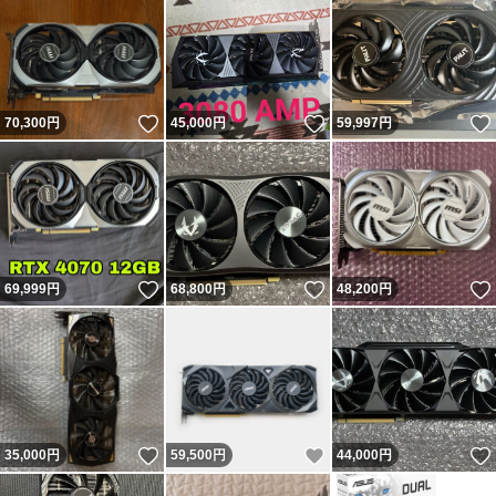
いいね！
いいね！
70,300
円
45,000
円
59,997
円
いいね！
いいね！
69,999
円
68,800
円
48,200
円
いいね！
いいね！
35,000
円
59,500
円
44,000
円