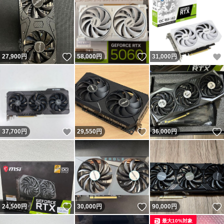
いいね！
いいね！
27,900
円
58,000
円
31,000
円
いいね！
いいね！
37,700
円
29,550
円
36,000
円
いいね！
いいね！
24,500
円
30,000
円
90,000
円
最大10%対象