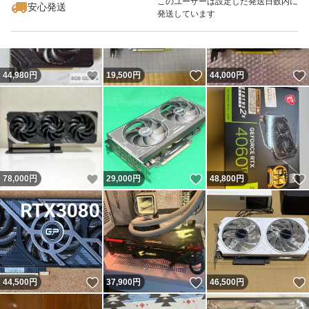
このユーザーは設定した発送日数内に
安心発送
発送しています
いいね！
いいね！
44,980
円
19,500
円
44,000
円
いいね！
いいね！
78,000
円
29,000
円
48,800
円
いいね！
いいね！
44,500
円
37,900
円
46,500
円