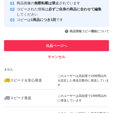
安心取引出品者
商品画像の
無断転載は禁止
されています
心・安全なユーザーです
コピーされた情報は
必ずご自身の商品に合わせて編集
取引実績
してください
コピーは
1商品につき1回
です
このユーザーはYahoo!フリマの取
取引実績◯+
いいね！
いいね！
42,500
円
44,000
円
43,000
円
引を完了させた実績があります
商品情報コピー機能について
最大10%対象
このユーザーは他フリマサービス
他フリマ実績◯+
出品ページへ
での取引実績があります
キャンセル
スピード&安心発送
いいね！
いいね！
38,000
※このバッジは実績に基づく表示であり、発送を保証しているものではあり
円
21,500
円
68,000
円
ません
最大10%対象
このユーザーは高頻度で24時間以内
スピード＆安心発送
＆設定した発送日数内に発送していま
す
このユーザーは高頻度で24時間以内
スピード発送
に発送しています
いいね！
いいね！
47,700
円
33,000
円
32,000
円