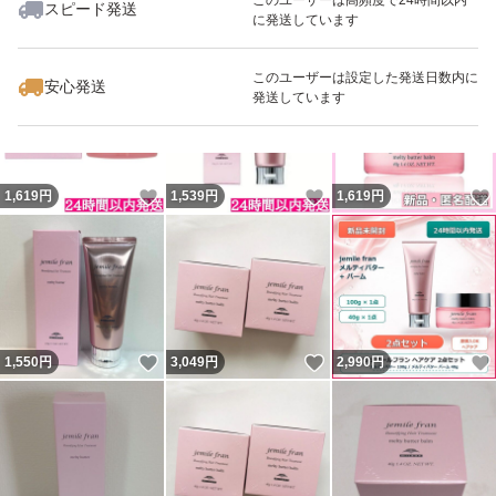
スピード発送
に発送しています
いいね！
いいね！
1,629
円
1,619
円
1,539
円
最大10%対象
このユーザーは設定した発送日数内に
安心発送
発送しています
いいね！
いいね！
1,619
円
1,539
円
1,619
円
いいね！
いいね！
1,550
円
3,049
円
2,990
円