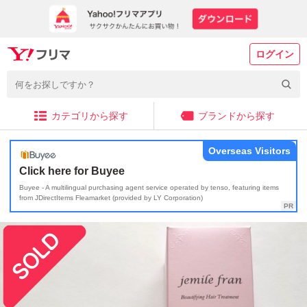
ログイン
カテゴリから探す
ブランドから探す
Overseas Visitors
Click here for Buyee
Buyee - A multilingual purchasing agent service operated by tenso, featuring items
from JDirectItems Fleamarket (provided by LY Corporation)