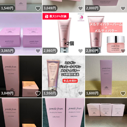
いいね！
いいね！
1,540
円
3,049
円
2,000
円
最大10%対象
いいね！
いいね！
3,065
円
2,980
円
2,990
円
いいね！
いいね！
3,049
円
1,550
円
1,600
円