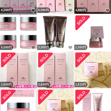
いいね！
いいね！
6,299
円
6,999
円
4,990
円
いいね！
いいね！
6,099
円
3,500
円
1,500
円
2,849
円
2,849
円
1,619
円