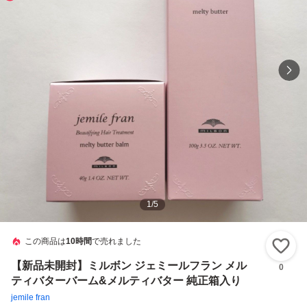
1
/
5
この商品は
10時間
で売れました
い
【新品未開封】ミルボン ジェミールフラン メル
0
ティバターバーム&メルティバター 純正箱入り
jemile fran