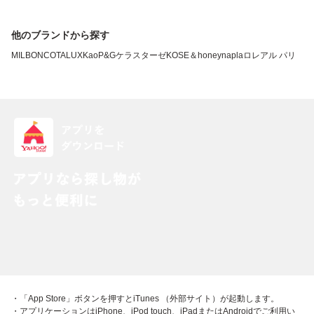
他のブランドから探す
MILBON
COTA
LUX
Kao
P&G
ケラスターゼ
KOSE
＆honey
napla
ロレアル パリ
・「App Store」ボタンを押すとiTunes （外部サイト）が起動します。
・アプリケーションはiPhone、iPod touch、iPadまたはAndroidでご利用い