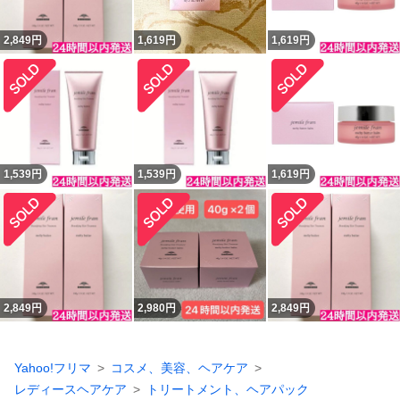
2,849
円
1,619
円
1,619
円
1,539
円
1,539
円
1,619
円
2,849
円
2,980
円
2,849
円
Yahoo!フリマ
コスメ、美容、ヘアケア
レディースヘアケア
トリートメント、ヘアパック