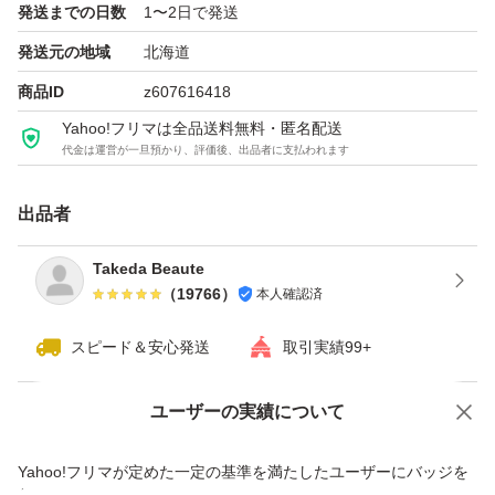
発送までの日数
1〜2日で発送
発送元の地域
北海道
商品ID
z607616418
Yahoo!フリマは全品送料無料・匿名配送
代金は運営が一旦預かり、評価後、出品者に支払われます
出品者
Takeda Beaute
（
19766
）
本人確認済
スピード＆安心発送
取引実績99+
ユーザーの実績について
価格の相談
商品への質問
商品への質問からの値下げ交渉、不適切なカテゴリ変更依頼は禁止です
Yahoo!フリマが定めた一定の基準を満たしたユーザーにバッジを