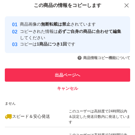
付与しています
この商品をみている人にオススメ
この商品の情報をコピーします
安心取引出品者
最大10%対象
最大10%対象
Yahoo!フリマの基準をクリアした安
安心取引出品者
商品画像の
無断転載は禁止
されています
心・安全なユーザーです
コピーされた情報は
必ずご自身の商品に合わせて編集
取引実績
してください
コピーは
1商品につき1回
です
このユーザーはYahoo!フリマの取
取引実績◯+
いいね！
いいね！
2,849
円
2,990
円
2,990
円
引を完了させた実績があります
商品情報コピー機能について
最大10%対象
最大10%対象
最大10%対象
このユーザーは他フリマサービス
他フリマ実績◯+
出品ページへ
での取引実績があります
キャンセル
スピード&安心発送
いいね！
いいね！
3,049
※このバッジは実績に基づく表示であり、発送を保証しているものではあり
円
3,000
円
1,619
円
ません
最大10%対象
最大10%対象
このユーザーは高頻度で24時間以内
スピード＆安心発送
＆設定した発送日数内に発送していま
す
このユーザーは高頻度で24時間以内