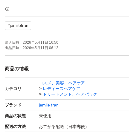
*24時間以内発送、安心の匿名配送です
#
jemilefran
*即購入OK(コメント不要)です
購入日時：
2026年5月11日 16:50
【商品概要】
出品日時：
2026年5月11日 06:12
◎夜のまとまりを朝まで維持できる洗い流さないトリート
メント シアーバターを加えた植物性バターのダブル配合
商品の情報
で、もっとうるおいを与えてもっとまとまる髪に。
コスメ、美容、ヘアケア
◎シアバターを豊富に配合した濃厚タイプ。
カテゴリ
レディースヘアケア
◎広がりやクセを、よりしっとりおさめたい方に。
トリートメント、ヘアパック
◎ハンドクリームとしても使えます。
ブランド
jemile fran
商品の状態
未使用
配送の方法
おてがる配送（日本郵便）