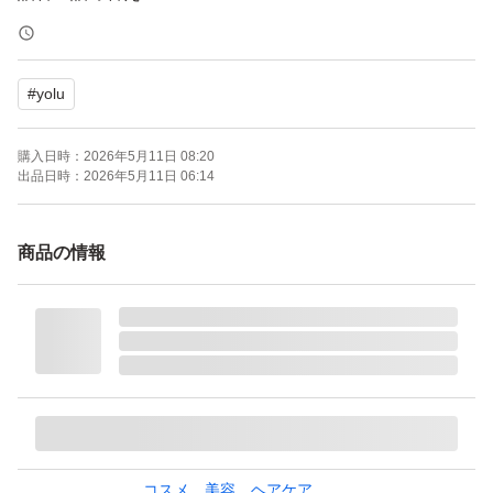
65ml
1個
#
yolu
新品未使用未開封
購入日時：
2026年5月11日 08:20
出品日時：
2026年5月11日 06:14
OPP等にはいれず、そのまま専用の封筒に入れて発送致
します。
商品の情報
よろしくお願い致します。
YOLU （ヨル） ディープナイトリペアヘアオイル （詰
替） 65ml I-ne
ブランド：YOLU
コスメ、美容、ヘアケア