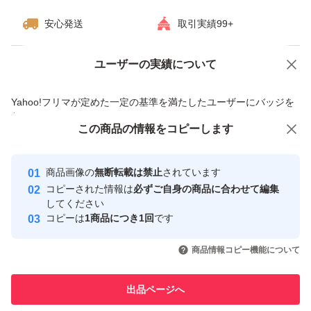
安心発送
取引実績99+
ユーザーの実績について
価格の相談
商品への質問
商品への質問からの値下げ交渉、不適切なカテゴリ変更依頼は禁止です
Yahoo!フリマが定めた一定の基準を満たしたユーザーにバッジを
付与しています
この商品をみている人にオススメ
この商品の情報をコピーします
安心取引出品者
Yahoo!フリマの基準をクリアした安
安心取引出品者
商品画像の
無断転載は禁止
されています
心・安全なユーザーです
コピーされた情報は
必ずご自身の商品に合わせて編集
取引実績
してください
コピーは
1商品につき1回
です
このユーザーはYahoo!フリマの取
取引実績◯+
いいね！
いいね！
799
円
750
円
870
円
引を完了させた実績があります
商品情報コピー機能について
最大10%対象
このユーザーは他フリマサービス
他フリマ実績◯+
出品ページへ
での取引実績があります