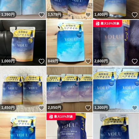
いいね！
いいね！
1,390
円
1,579
円
1,400
円
最大10%対象
いいね！
いいね！
1,000
円
849
円
2,600
円
いいね！
いいね！
1,450
円
2,050
円
1,300
円
最大10%対象