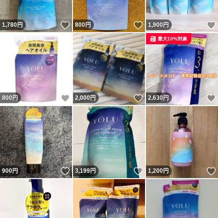
いいね！
いいね！
1,780
円
800
円
1,900
円
最大10%対象
いいね！
いいね！
800
円
2,000
円
2,630
円
いいね！
いいね！
900
円
3,199
円
1,200
円