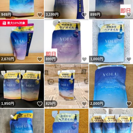
いいね！
いいね！
949
円
3,199
円
899
円
最大10%対象
いいね！
いいね！
2,670
円
899
円
1,000
円
いいね！
いいね！
1,950
円
829
円
2,000
円