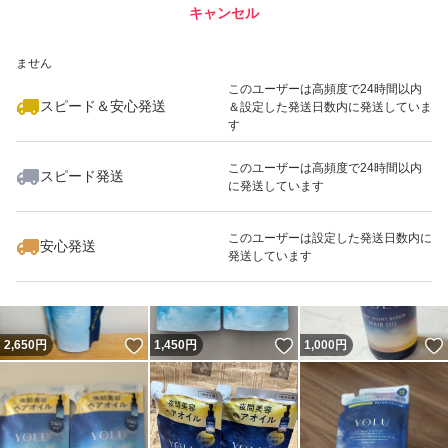
キャンセル
スピード&安心発送
いいね！
いいね！
899
※このバッジは実績に基づく表示であり、発送を保証しているものではあり
円
1,450
円
1,400
円
ません
このユーザーは高頻度で24時間以内
スピード＆安心発送
＆設定した発送日数内に発送していま
す
このユーザーは高頻度で24時間以内
スピード発送
に発送しています
いいね！
いいね！
900
円
1,350
円
1,400
円
最大10%対象
このユーザーは設定した発送日数内に
安心発送
発送しています
いいね！
いいね！
2,650
円
1,450
円
1,000
円