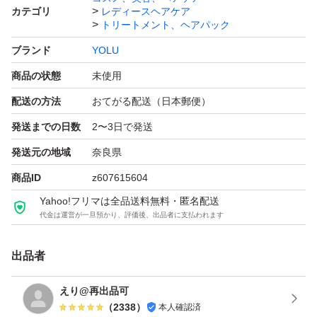
カテゴリ
レディースヘアケア
トリートメント、ヘアパック
ブランド
YOLU
商品の状態
未使用
配送の方法
おてがる配送（日本郵便）
発送までの日数
2〜3日で発送
発送元の地域
奈良県
商品ID
z607615604
Yahoo!フリマは全品送料無料・匿名配送
代金は運営が一旦預かり、評価後、出品者に支払われます
出品者
えり@再出品可
（
2338
）
本人確認済