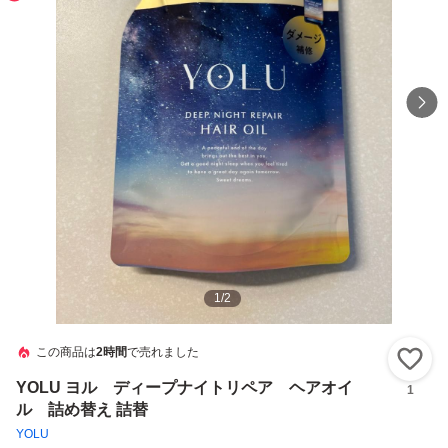
1
/
2
この商品は
2時間
で売れました
い
YOLU ヨル ディープナイトリペア ヘアオイ
1
ル 詰め替え 詰替
YOLU