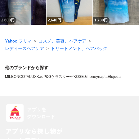
2,600
円
2,646
円
1,780
円
Yahoo!フリマ
コスメ、美容、ヘアケア
レディースヘアケア
トリートメント、ヘアパック
他のブランドから探す
MILBON
COTA
LUX
Kao
P&G
ケラスターゼ
KOSE
＆honey
napla
Elujuda