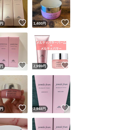
！
いいね！
いいね！
円
1,400
円
ユーザーの実績について
！
いいね！
いいね！
円
2,990
円
o!フリマが定めた一定の基準を満たしたユーザーにバッジを付与しています
出品者
この商品の情報をコピーします
取引出品者
Yahoo!フリマの基準をクリアした安心・安全なユーザーです
！
いいね！
いいね！
商品画像の
無断転載は禁止
されています
円
2,948
円
コピーされた情報は
必ずご自身の商品に合わせて編集
してください
コピーは
1商品につき1回
です
実績◯+
このユーザーはYahoo!フリマの取引を完了させた実績があり