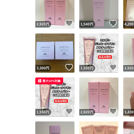
いいね！
いいね
2,920
円
1,540
円
4,200
いいね！
いいね
3,300
円
1,550
円
2,920
Yaho
最大10%対象
安心取引
安心
いいね！
いいね
1,550
円
2,920
円
1,430
取引実績
取引