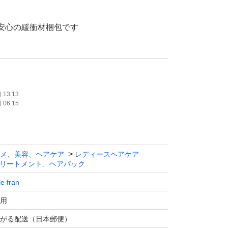
、安心の緩衝材梱包です
ト不要)です
13:13
06:15
朝まで維持できる洗い流さないトリートメント
えた植物性バターのダブル配合で、もっとうる
とまとまる髪に
メ、美容、ヘアケア
レディースヘアケア
富に配合した濃厚タイプ
リートメント、ヘアパック
、よりしっとりおさめたい方に
le fran
としても使えます
用
がる配送（日本郵便）