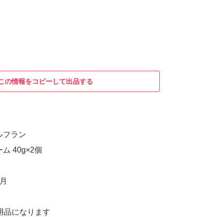
この情報をコピーして出品する
ルフラン
 40g×2個
5月
用品になります