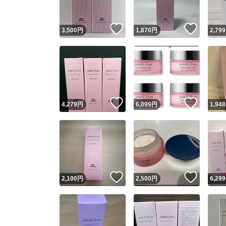
いいね！
いいね
3,500
円
1,870
円
2,799
いいね！
いいね
4,279
円
6,099
円
1,948
いいね！
いいね
2,100
円
2,500
円
6,299