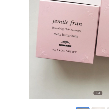
1
/
3