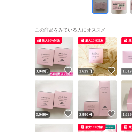
この商品をみている人にオススメ
最大10%対象
最大10%対象
最
いいね！
いいね
3,049
円
1,619
円
1,619
いいね！
いいね
3,049
円
2,990
円
1,629
最大10%対象
最