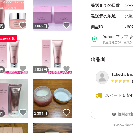
発送までの日数
1〜
発送元の地域
北海
！
いいね！
いいね！
円
3,065
円
商品ID
z60
Yahoo!フリ
大10%対象
代金は運営が一旦預か
出品者
！
いいね！
いいね！
円
1,539
円
Takeda Be
スピード＆安
！
いいね！
いいね！
円
1,399
円
価格の
商品への質問