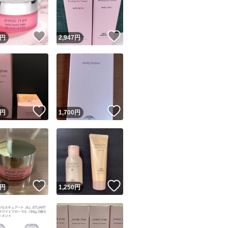
商品情報コピー機
リマ実績◯+
このユーザーは他フリマサービスでの取引実績があります
！
いいね！
いいね！
円
2,947
円
出品ページへ
&安心発送
キャンセル
ジは実績に基づく表示であり、発送を保証しているものではありません
このユーザーは高頻度で24時間以内＆設定した発送日数内に
ード＆安心発送
ます
！
いいね！
いいね！
円
1,700
円
ード発送
このユーザーは高頻度で24時間以内に発送しています
発送
このユーザーは設定した発送日数内に発送しています
！
いいね！
いいね！
円
1,250
円