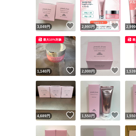
いいね！
いいね
3,049
円
2,990
円
2,990
最大10%対象
最
いいね！
いいね
1,140
円
2,000
円
1,539
いいね！
いいね
4,689
円
1,550
円
1,550