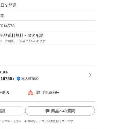
2日で発送
道
7614578
マは全品送料無料・匿名配送
り、評価後、出品者に支払われます
aute
（
19755
）
本人確認済
心発送
取引実績99+
相談
商品への質問
からの値下げ交渉、不適切なカテゴリ変更依頼は禁止です