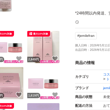
*24時間以内発送
*即購入OK(コメン
大10%対象
最大10%対象
#
jemilefran
【商品概要】
購入日時：
2026年5月11日 
出品日時：
2026年5月11日 
◎夜のまとまりを
！
いいね！
いいね！
円
2,849
円
シアーバターを加
商品の情報
おいを与えてもっ
コス
◎シアバターを豊
カテゴリ
ト
◎広がりやクセを
ブランド
jemi
◎ハンドクリーム
！
いいね！
いいね！
円
1,619
円
商品の状態
未使
配送の方法
おて
大10%対象