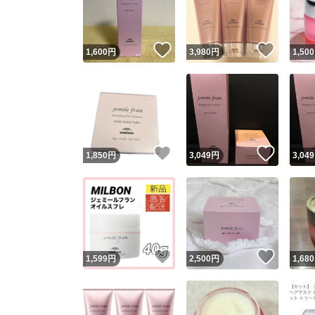
他フ
いいね！
いいね
1,600
円
3,980
円
1,500
スピード
※このバッ
スピ
いいね！
いいね
1,850
円
3,049
円
3,049
スピ
安心
いいね！
いいね
1,599
円
2,500
円
1,680