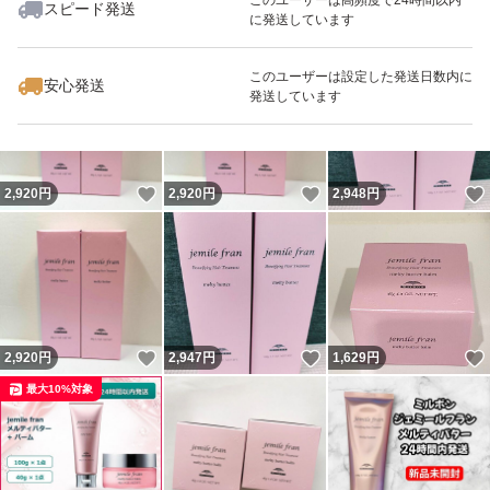
スピード発送
に発送しています
いいね！
いいね！
1,550
円
4,200
円
2,990
円
このユーザーは設定した発送日数内に
安心発送
発送しています
いいね！
いいね！
2,920
円
2,920
円
2,948
円
いいね！
いいね！
2,920
円
2,947
円
1,629
円
最大10%対象