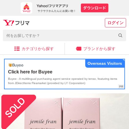
ログイン
カテゴリから探す
ブランドから探す
Overseas Visitors
Click here for Buyee
Buyee - A multilingual purchasing agent service operated by tenso, featuring items
from JDirectItems Fleamarket (provided by LY Corporation)