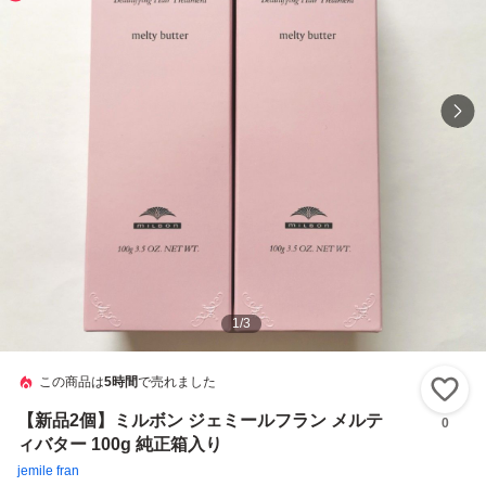
1
/
3
この商品は
5時間
で売れました
い
【新品2個】ミルボン ジェミールフラン メルテ
0
ィバター 100g 純正箱入り
jemile fran