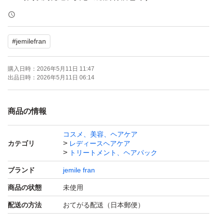
*即購入OK(コメント不要)です
#
jemilefran
【商品概要】
購入日時：
2026年5月11日 11:47
◎クリームタイプの洗い流さないトリートメント。
出品日時：
2026年5月11日 06:14
◎夜のまとまりを記憶し、毛先までスルンとしたなめらか
な指通りをオリーブスクラワンがケアします。
商品の情報
◎ハンドクリームとしても使えます。
コスメ、美容、ヘアケア
カテゴリ
レディースヘアケア
トリートメント、ヘアパック
ブランド
jemile fran
商品の状態
未使用
配送の方法
おてがる配送（日本郵便）