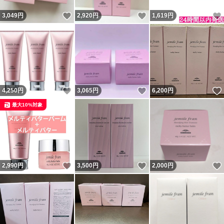
いいね！
いいね！
3,049
円
2,920
円
1,619
円
いいね！
いいね！
4,250
円
3,065
円
6,200
円
最大10%対象
いいね！
いいね！
2,990
円
3,500
円
2,000
円