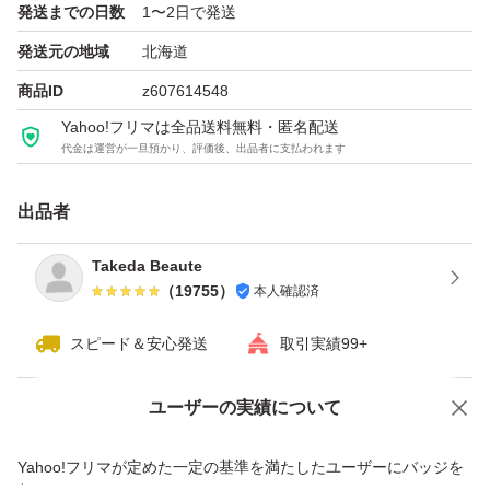
発送までの日数
1〜2日で発送
発送元の地域
北海道
商品ID
z607614548
Yahoo!フリマは全品送料無料・匿名配送
代金は運営が一旦預かり、評価後、出品者に支払われます
出品者
Takeda Beaute
（
19755
）
本人確認済
スピード＆安心発送
取引実績99+
ユーザーの実績について
価格の相談
商品への質問
商品への質問からの値下げ交渉、不適切なカテゴリ変更依頼は禁止です
Yahoo!フリマが定めた一定の基準を満たしたユーザーにバッジを