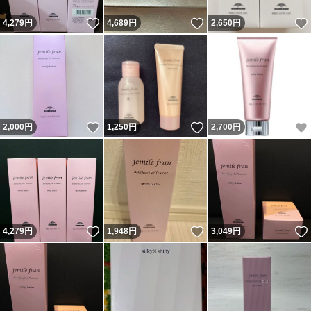
いいね！
いいね！
4,279
円
4,689
円
2,650
円
いいね！
いいね！
2,000
円
1,250
円
2,700
円
いいね！
いいね！
4,279
円
1,948
円
3,049
円