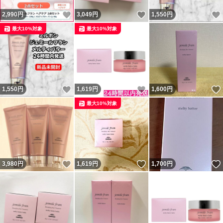
いいね！
いいね！
2,990
円
3,049
円
1,550
円
最大10%対象
最大10%対象
いいね！
いいね！
1,550
円
1,619
円
1,600
円
最大10%対象
いいね！
いいね！
3,980
円
1,619
円
1,700
円