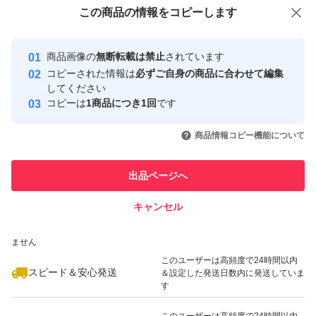
付与しています
この商品をみている人にオススメ
この商品の情報をコピーします
安心取引出品者
最大10%対象
最大10%対象
Yahoo!フリマの基準をクリアした安
安心取引出品者
商品画像の
無断転載は禁止
されています
心・安全なユーザーです
コピーされた情報は
必ずご自身の商品に合わせて編集
取引実績
してください
コピーは
1商品につき1回
です
このユーザーはYahoo!フリマの取
取引実績◯+
いいね！
いいね！
2,849
円
1,539
円
1,539
円
引を完了させた実績があります
商品情報コピー機能について
最大10%対象
このユーザーは他フリマサービス
他フリマ実績◯+
出品ページへ
での取引実績があります
キャンセル
スピード&安心発送
いいね！
いいね！
3,049
※このバッジは実績に基づく表示であり、発送を保証しているものではあり
円
1,540
円
1,550
円
ません
このユーザーは高頻度で24時間以内
スピード＆安心発送
＆設定した発送日数内に発送していま
す
このユーザーは高頻度で24時間以内