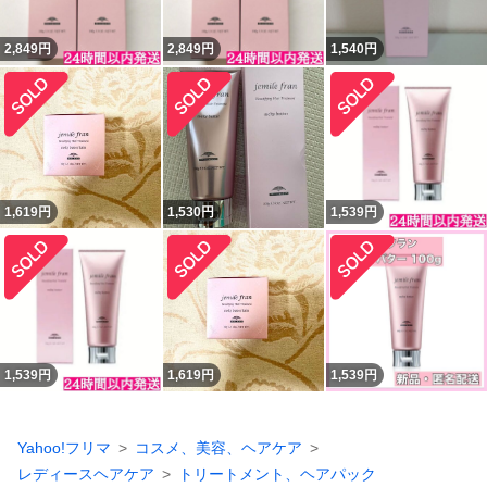
2,849
円
2,849
円
1,540
円
1,619
円
1,530
円
1,539
円
1,539
円
1,619
円
1,539
円
Yahoo!フリマ
コスメ、美容、ヘアケア
レディースヘアケア
トリートメント、ヘアパック