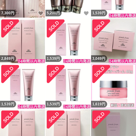
いいね！
いいね！
7,300
円
5,200
円
1,539
円
2,849
円
1,539
円
3,049
円
1,539
円
1,539
円
1,619
円