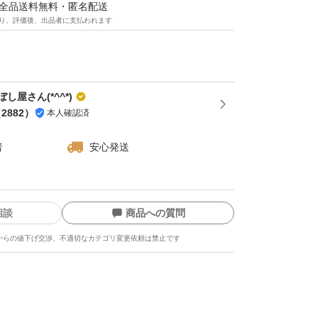
トは、食物繊維による高い満腹感で過食を防
マは全品送料無料・匿名配送
り、評価後、出品者に支払われます
昇を抑えること、そしてビタミンB群による代
効果で脂肪燃焼を助けること、また、健康的な
子を整えることが期待できます。ただし、高カ
25g～30g程度の適量を守ることが重要です。
し屋さん(*^^*)
（
2882
）
本人確認済
4月
者
安心発送
プラスナッツ 1kg
ドライフルーツ混合食品
相談
商品への質問
からの値下げ交渉、不適切なカテゴリ変更依頼は禁止です
量に±1〜5%ほどの誤差が生じてしまう場合
ンド(アメリカ産）、黒豆、落花生、カシュー