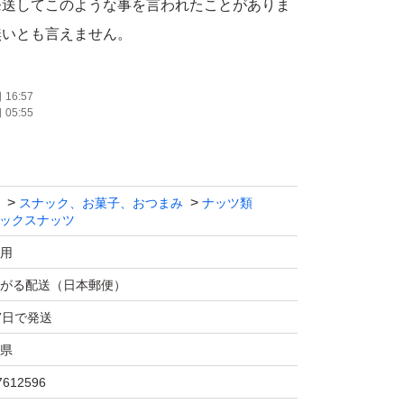
発送してこのような事を言われたことがありま
無いとも言えません。
かたのご購入をお願いいたします。
16:57
05:55
ツ1kg 5種 ミックスナッツ アーモンド 黒豆
ナッツ カシューナッツ クランベリー 落花生
ク付き袋
スナック、お菓子、おつまみ
ナッツ類
ックスナッツ
ナッツ1㎏5種」で検索すると見つかります
用
がる配送（日本郵便）
として利用できますが、栄養価が高く、保存性
7日で発送
ぶことが重要です。非常食用のナッツは、保存
県
・無油で保存料不使用のものが理想的です。
7612596