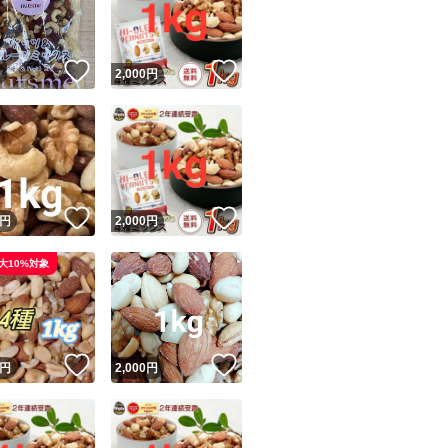
ダイエット
商品情報コピー機
カシューナッツ
リマ実績◯+
このユーザーは他フリマサービスでの取引実績があります
くるみ
！
いいね！
いいね！
円
2,000
円
出品ページへ
アーモンド
&安心発送
キャンセル
ピーナッツ
ジは実績に基づく表示であり、発送を保証しているものではありません
このユーザーは高頻度で24時間以内＆設定した発送日数内に
ード＆安心発送
ます
！
いいね！
いいね！
円
2,000
円
ード発送
このユーザーは高頻度で24時間以内に発送しています
大10%対象
発送
このユーザーは設定した発送日数内に発送しています
！
いいね！
いいね！
円
2,000
円