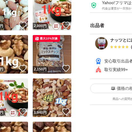
☆ナッツダイエッ
Yahoo!フリ
代金は運営が一旦預か
ぎ、血糖値の急上
謝促進、血行改善
！
いいね！
いいね！
出品者
円
2,000
円
脂質による体の調
最大10%対象
ロリーなため、1日
ナッツとにぼ
賞味期限 2027年
安心取引出品
！
いいね！
いいね！
円
2,150
円
取引実績99+
【商品名】ミックス
【名称】ナッツ＆
価格の
【内容量】1kg
商品への質問
※商品の特性上、重
！
いいね！
いいね！
円
1,940
円
がございます。
【原材料名】アーモ