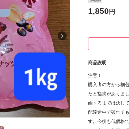
送料無料
1,850
円
商品説明
注意！
購入者の方から梱
たと指摘がありま
函するまでは決し
配達途中で破れて
す。今後も低価格