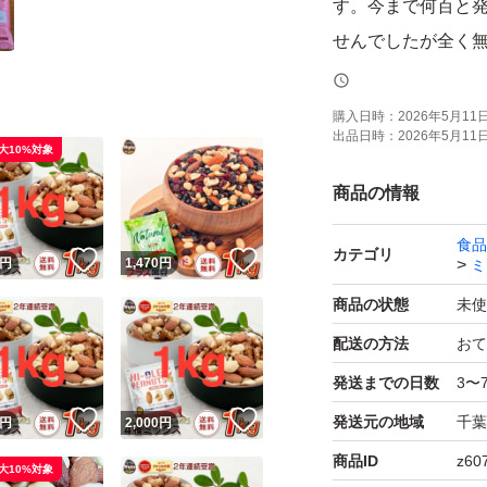
す。今まで何百と
せんでしたが全く
ご理解いただける
購入日時：
2026年5月11日 
出品日時：
2026年5月11日 
●ミックスプラスナッ
大10%対象
ハイオレイックピー
商品の情報
無塩 アルミチャッ
食品
カテゴリ
！
いいね！
いいね！
円
1,470
円
ミ
●「ミックスプラス
商品の状態
未使
配送の方法
おて
☆ナッツは非常食
発送までの日数
3〜
に優れた製品を選
！
いいね！
いいね！
発送元の地域
千葉
期間が長く、無塩
円
2,000
円
商品ID
z60
大10%対象