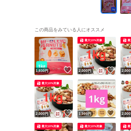
この商品をみている人にオススメ
最大10%対象
最
いいね！
いいね
1,930
円
2,000
円
2,000
最大10%対象
いいね！
いいね
2,000
円
1,999
円
2,000
最大10%対象
最大10%対象
最