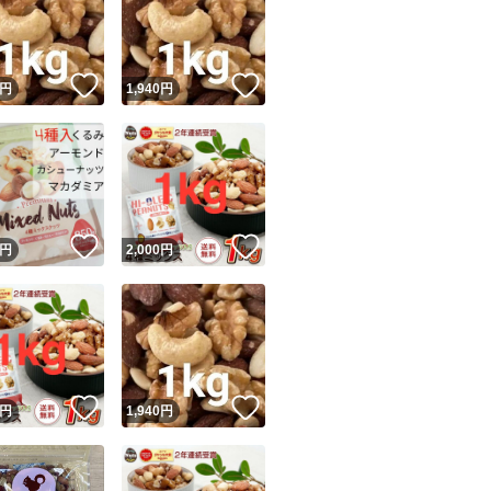
ナッツ、乾燥クラン
●配合率
！
いいね！
いいね！
円
1,940
円
アーモンド ：2
黒豆 ：25
ピーナッツ ：2
カシューナッツ：12
ユーザーの実績について
！
いいね！
いいね！
円
2,000
円
クランベリー ：12
o!フリマが定めた一定の基準を満たしたユーザーにバッジを付与しています
出品者
ミックスナッツ
この商品の情報をコピーします
低糖質
取引出品者
Yahoo!フリマの基準をクリアした安心・安全なユーザーです
おつまみ
！
いいね！
いいね！
商品画像の
無断転載は禁止
されています
円
1,940
円
お菓子作り
コピーされた情報は
必ずご自身の商品に合わせて編集
してください
コピーは
1商品につき1回
です
おやつ
実績◯+
このユーザーはYahoo!フリマの取引を完了させた実績があり