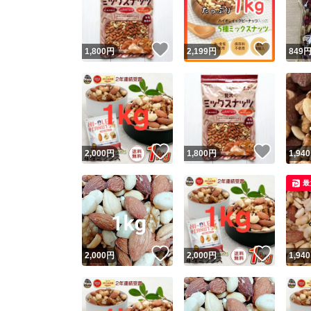
他フ
いいね！
いいね
1,800
円
2,199
円
849
スピード
※このバッ
スピ
いいね！
いいね
2,000
円
1,800
円
1,940
スピ
最
安心
いいね！
いいね
2,000
円
2,000
円
1,940