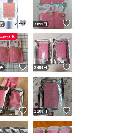
！
いいね！
いいね！
円
3,899
円
大10%対象
ユーザーの実績について
！
いいね！
いいね！
円
2,499
円
o!フリマが定めた一定の基準を満たしたユーザーにバッジを付与しています
出品者
この商品の情報をコピーします
取引出品者
Yahoo!フリマの基準をクリアした安心・安全なユーザーです
！
いいね！
いいね！
商品画像の
無断転載は禁止
されています
円
1,100
円
コピーされた情報は
必ずご自身の商品に合わせて編集
してください
コピーは
1商品につき1回
です
実績◯+
このユーザーはYahoo!フリマの取引を完了させた実績があり