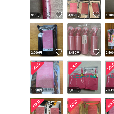
いいね！
いいね
900
円
4,950
円
1,100
いいね！
いいね
2,000
円
3,480
円
2,500
1,050
円
2,039
円
2,039