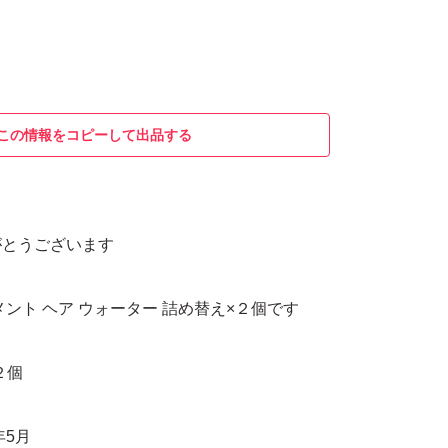
この情報をコピーして出品する
がとうございます
メント ヘア ウォーター 詰め替え×２個です
２個
年5月