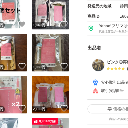
オルビス トリートメ
発送元の地域
静岡
ブランド：オルビ
商品ID
z60
！
いいね！
いいね！
円
1,849
円
Yahoo!フリ
代金は運営が一旦預か
オルビス トリートメ
ブランド：ORBIS
出品者
本体/詰め替え：詰
トリートメントタ
ピンク◎再
！
いいね！
いいね！
円
1,080
円
トリートメント、
個数：2.0 個
安心取引出品
セット/単品：セッ
取引実績99+
容量（ml）：180.0 
ヘアタイプ：ダメ
！
いいね！
いいね！
価格の
円
2,100
円
仕上がり：さらさら
商品への質問
最大10%対象
特徴：無着色 アレ