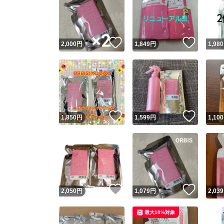
いいね！
いいね
2,000
円
1,849
円
1,980
いいね！
いいね
1,850
円
1,599
円
1,100
いいね！
いいね
2,050
円
1,079
円
2,039
最大10%対象