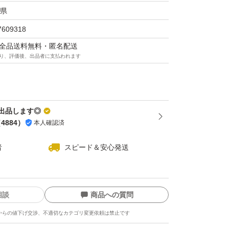
ントヘアウォーター (詰替え/無香料)
県
ス
7609318
マは全品送料無料・匿名配送
り、評価後、出品者に支払われます
ントヘアウォーター レフィル 180ml×2
め替え
イプ：洗い流さない
出品します◎
（
4884
）
本人確認済
ヘアパック種類：ミスト、エッセンス
者
スピード＆安心発送
ト
ml
ージヘア
相談
商品への質問
 まとまる
からの値下げ交渉、不適切なカテゴリ変更依頼は禁止です
ルギーテスト済 無香料