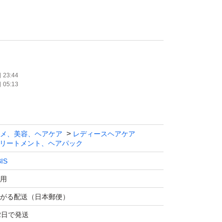
、即購入・大歓迎です
未開封】
23:44
05:13
しです
メ、美容、ヘアケア
レディースヘアケア
リートメント、ヘアパック
ねて、新品ビニール袋でお包みし、封筒に入れ
IS
用
がる配送（日本郵便）
のお値引き・カテ変は不可です
2日で発送