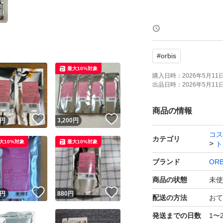
※24時間いつでも
#
orbis
【新品・未使用・
最大10%対象
購入日時：
2026年5月11日 
出品日時：
2026年5月11日 
【匿名発送】
商品の情報
！
いいね！
いいね！
円
3,200
円
※タバコ&ペットな
コス
カテゴリ
大10%対象
最大10%対象
ト
・商品は防水を兼
ブランド
ORB
て発送致します
商品の状態
未使
！
いいね！
いいね！
円
880
円
配送の方法
おて
※おまとめ以外で
発送までの日数
1〜