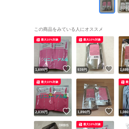
この商品をみている人にオススメ
最大10%対象
最大10%対象
いいね！
いいね
1,699
円
939
円
1,689
最大10%対象
最
いいね！
いいね
2,039
円
1,890
円
1,080
最大10%対象