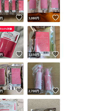
商品情報コピー機
リマ実績◯+
このユーザーは他フリマサービスでの取引実績があります
！
いいね！
いいね！
円
3,080
円
出品ページへ
&安心発送
大10%対象
キャンセル
ジは実績に基づく表示であり、発送を保証しているものではありません
このユーザーは高頻度で24時間以内＆設定した発送日数内に
ード＆安心発送
ます
！
いいね！
いいね！
円
1,150
円
ード発送
このユーザーは高頻度で24時間以内に発送しています
発送
このユーザーは設定した発送日数内に発送しています
！
いいね！
いいね！
円
2,700
円