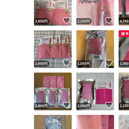
他フ
いいね！
いいね
3,800
円
1,150
円
4,700
スピード
最
※このバッ
スピ
いいね！
いいね
2,900
円
1,000
円
1,080
スピ
安心
いいね！
いいね
2,900
円
2,000
円
2,250