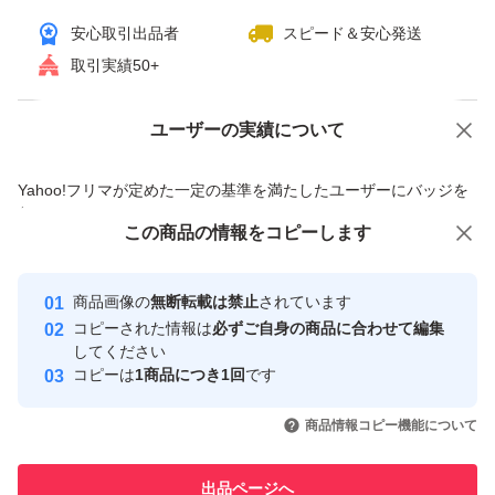
安心取引出品者
スピード＆安心発送
取引実績50+
ユーザーの実績について
価格の相談
商品への質問
商品への質問からの値下げ交渉、不適切なカテゴリ変更依頼は禁止です
Yahoo!フリマが定めた一定の基準を満たしたユーザーにバッジを
付与しています
この商品をみている人にオススメ
この商品の情報をコピーします
安心取引出品者
最大10%対象
最大10%対象
最大10%対象
Yahoo!フリマの基準をクリアした安
安心取引出品者
商品画像の
無断転載は禁止
されています
心・安全なユーザーです
コピーされた情報は
必ずご自身の商品に合わせて編集
取引実績
してください
コピーは
1商品につき1回
です
このユーザーはYahoo!フリマの取
取引実績◯+
いいね！
いいね！
24,700
円
33,299
円
42,299
円
引を完了させた実績があります
商品情報コピー機能について
最大10%対象
最大10%対象
最大10%対象
このユーザーは他フリマサービス
他フリマ実績◯+
出品ページへ
での取引実績があります