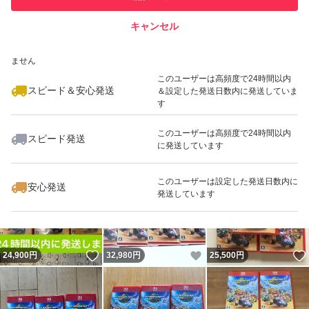
キャンセル
スピード&安心発送
いいね！
いいね！
25,290
※このバッジは実績に基づく表示であり、発送を保証しているものではあり
円
50,699
円
33,799
円
ません
このユーザーは高頻度で24時間以内
スピード＆安心発送
＆設定した発送日数内に発送していま
す
このユーザーは高頻度で24時間以内
スピード発送
に発送しています
いいね！
いいね！
50,980
円
33,300
円
25,500
円
最大10%対象
最大10%対象
このユーザーは設定した発送日数内に
安心発送
発送しています
いいね！
いいね！
24,900
円
32,980
円
25,500
円