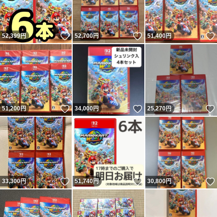
いいね！
いいね！
52,399
円
52,700
円
51,400
円
いいね！
いいね！
51,200
円
34,000
円
25,270
円
いいね！
いいね！
33,300
円
51,740
円
30,800
円