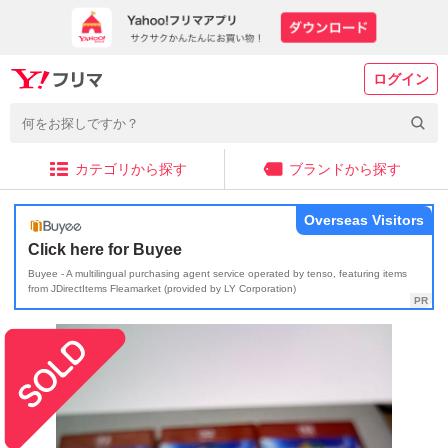
ログイン
カテゴリから探す
ブランドから探す
Overseas Visitors
Click here for Buyee
Buyee - A multilingual purchasing agent service operated by tenso, featuring items
from JDirectItems Fleamarket (provided by LY Corporation)