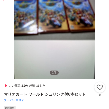
1
/
1
この商品は
1分
で売れました
い
マリオカート ワールド シュリンク付6本セット
0
スーパーマリオ
送料無料