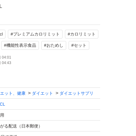
L
ム カロリミット
おためしサイズ）×4袋
cl
#
プレミアムカロリミット
#
カロリミット
使用
#
機能性表示食品
#
おためし
#
セット
たします。
04:01
04:43
エット、健康
ダイエット
ダイエットサプリ
CL
用
がる配送（日本郵便）