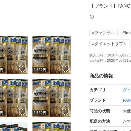
【ブランド】FANC
【商品名】プレミア
【内容量】7日分（
#
ファンケル
#
fan
【商品の状態】未
#
ダイエットサプリ
よろしくお願いい
購入日時：
2026年5月12日 
出品日時：
2026年5月11日 
！
いいね！
いいね！
円
3,680
円
商品の情報
カテゴリ
ダイ
ブランド
FAN
商品の状態
未使
！
いいね！
いいね！
円
3,680
円
配送の方法
おて