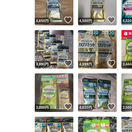
他フ
いいね！
いいね
4,650
円
4,500
円
4,020
スピード
最
※このバッ
スピ
いいね！
いいね
3,890
円
4,999
円
3,444
スピ
安心
いいね！
いいね
3,000
円
4,620
円
3,500