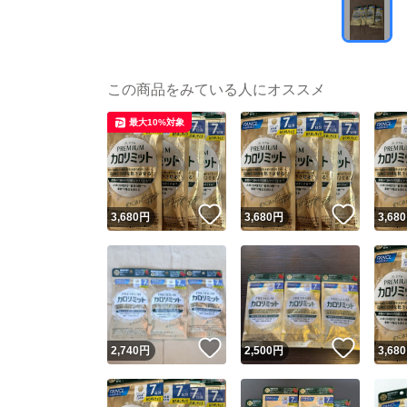
この商品をみている人にオススメ
最大10%対象
いいね！
いいね
3,680
円
3,680
円
3,680
いいね！
いいね
2,740
円
2,500
円
3,680