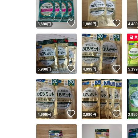
いいね！
いいね
3,680
円
1,880
円
4,480
最
いいね！
いいね
5,900
円
4,999
円
5,199
Yaho
安心取引
安心
いいね！
いいね
4,999
円
3,680
円
2,950
取引実績
取引