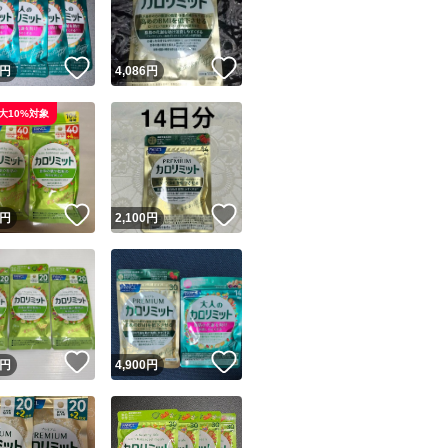
商品情報コピー機
リマ実績◯+
このユーザーは他フリマサービスでの取引実績があります
！
いいね！
いいね！
円
4,086
円
出品ページへ
&安心発送
大10%対象
キャンセル
ジは実績に基づく表示であり、発送を保証しているものではありません
このユーザーは高頻度で24時間以内＆設定した発送日数内に
ード＆安心発送
ます
！
いいね！
いいね！
円
2,100
円
ード発送
このユーザーは高頻度で24時間以内に発送しています
発送
このユーザーは設定した発送日数内に発送しています
！
いいね！
いいね！
円
4,900
円