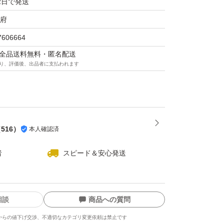
2日で発送
府
7606664
マは全品送料無料・匿名配送
り、評価後、出品者に支払われます
（
516
）
本人確認済
者
スピード＆安心発送
相談
商品への質問
からの値下げ交渉、不適切なカテゴリ変更依頼は禁止です