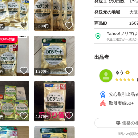
発送までの日数
1〜
発送元の地域
大阪
商品ID
z60
！
いいね！
いいね！
円
3,680
円
Yahoo!フリ
大10%対象
代金は運営が一旦預か
出品者
！
いいね！
いいね！
円
1,900
円
るう
安心取引出品
取引実績50+
！
いいね！
いいね！
円
4,379
円
価格の
商品への質問