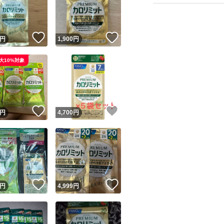
！
いいね！
いいね！
円
1,900
円
大10%対象
ユーザーの実績について
！
いいね！
いいね！
円
4,700
円
o!フリマが定めた一定の基準を満たしたユーザーにバッジを付与しています
出品者
この商品の情報をコピーします
取引出品者
Yahoo!フリマの基準をクリアした安心・安全なユーザーです
！
いいね！
いいね！
商品画像の
無断転載は禁止
されています
円
4,999
円
コピーされた情報は
必ずご自身の商品に合わせて編集
してください
コピーは
1商品につき1回
です
実績◯+
このユーザーはYahoo!フリマの取引を完了させた実績があり