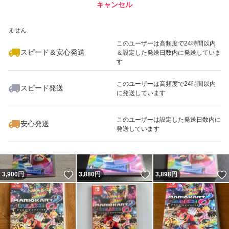
キャンセル
スピード&安心発送
いいね！
いいね！
3,800
※このバッジは実績に基づく表示であり、発送を保証しているものではあり
円
3,900
円
3,800
円
ません
最大10%対象
最大10%対象
このユーザーは高頻度で24時間以内
スピード＆安心発送
＆設定した発送日数内に発送していま
す
このユーザーは高頻度で24時間以内
スピード発送
に発送しています
いいね！
いいね！
4,000
円
3,800
円
3,800
円
このユーザーは設定した発送日数内に
安心発送
発送しています
いいね！
いいね！
3,900
円
3,880
円
3,898
円