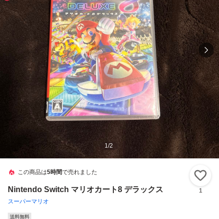
1
/
2
この商品は
5時間
で売れました
い
Nintendo Switch マリオカート8 デラックス
1
スーパーマリオ
送料無料