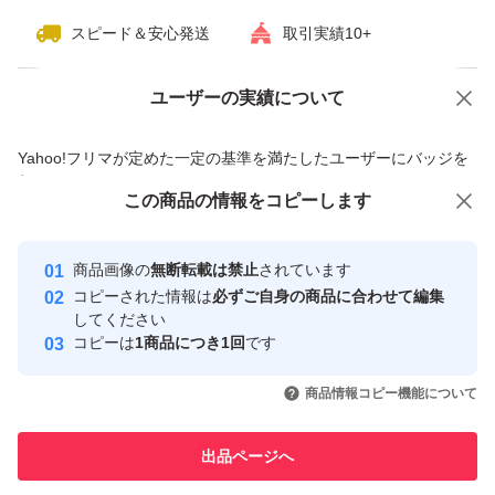
スピード＆安心発送
取引実績10+
ユーザーの実績について
価格の相談
商品への質問
商品への質問からの値下げ交渉、不適切なカテゴリ変更依頼は禁止です
Yahoo!フリマが定めた一定の基準を満たしたユーザーにバッジを
付与しています
この商品をみている人にオススメ
この商品の情報をコピーします
安心取引出品者
最大10%対象
最大10%対象
最大10%対象
Yahoo!フリマの基準をクリアした安
安心取引出品者
商品画像の
無断転載は禁止
されています
心・安全なユーザーです
コピーされた情報は
必ずご自身の商品に合わせて編集
取引実績
してください
コピーは
1商品につき1回
です
このユーザーはYahoo!フリマの取
取引実績◯+
いいね！
いいね！
4,000
円
3,777
円
4,000
円
引を完了させた実績があります
商品情報コピー機能について
最大10%対象
最大10%対象
最大10%対象
このユーザーは他フリマサービス
他フリマ実績◯+
出品ページへ
での取引実績があります