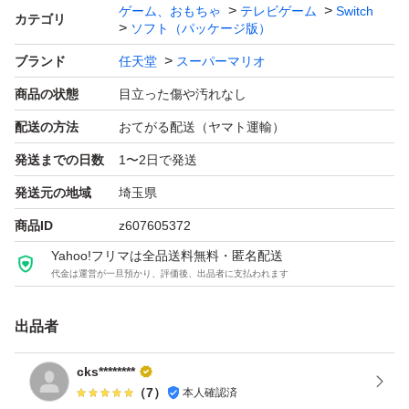
ゲーム、おもちゃ
テレビゲーム
Switch
カテゴリ
ソフト（パッケージ版）
ブランド
任天堂
スーパーマリオ
商品の状態
目立った傷や汚れなし
配送の方法
おてがる配送（ヤマト運輸）
発送までの日数
1〜2日で発送
発送元の地域
埼玉県
商品ID
z607605372
Yahoo!フリマは全品送料無料・匿名配送
代金は運営が一旦預かり、評価後、出品者に支払われます
出品者
cks********
（
7
）
本人確認済