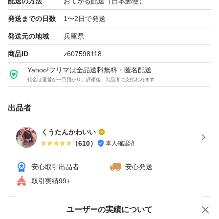
配送の方法
おてがる配送（日本郵便）
発送までの日数
1〜2日で発送
発送元の地域
兵庫県
商品ID
z607598118
Yahoo!フリマは全品送料無料・匿名配送
代金は運営が一旦預かり、評価後、出品者に支払われます
出品者
くうたんかわいい
（
610
）
本人確認済
安心取引出品者
安心発送
取引実績99+
ユーザーの実績について
価格の相談
商品への質問