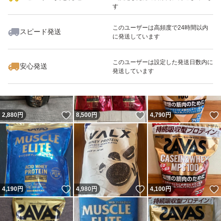
す
このユーザーは高頻度で24時間以内
スピード発送
に発送しています
いいね！
いいね！
4,850
円
3,080
円
5,000
円
このユーザーは設定した発送日数内に
安心発送
発送しています
いいね！
いいね！
2,880
円
8,500
円
4,790
円
いいね！
いいね！
4,190
円
4,980
円
4,100
円