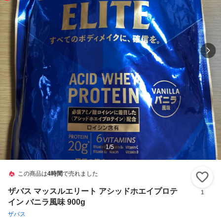
1
/
5
この商品は
4時間
で売れました
い
ザバス マッスルエリート アシッドホエイプロテ
1
イン バニラ風味 900g
ザバス