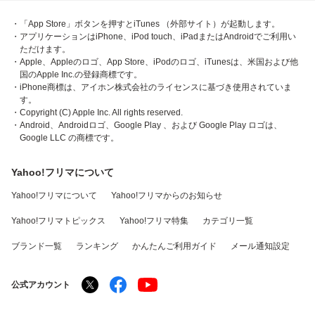
・「App Store」ボタンを押すとiTunes （外部サイト）が起動します。
・アプリケーションはiPhone、iPod touch、iPadまたはAndroidでご利用い
ただけます。
・Apple、Appleのロゴ、App Store、iPodのロゴ、iTunesは、米国および他
国のApple Inc.の登録商標です。
・iPhone商標は、アイホン株式会社のライセンスに基づき使用されていま
す。
・Copyright (C) Apple Inc. All rights reserved.
・Android、Androidロゴ、Google Play 、および Google Play ロゴは、
Google LLC の商標です。
Yahoo!フリマについて
Yahoo!フリマについて
Yahoo!フリマからのお知らせ
Yahoo!フリマトピックス
Yahoo!フリマ特集
カテゴリ一覧
ブランド一覧
ランキング
かんたんご利用ガイド
メール通知設定
公式アカウント