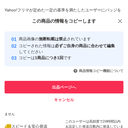
商品への質問からの値下げ交渉、不適切なカテゴリ変更依頼は禁止です
Yahoo!フリマが定めた一定の基準を満たしたユーザーにバッジを
付与しています
この商品をみている人にオススメ
この商品の情報をコピーします
安心取引出品者
最大10%対象
Yahoo!フリマの基準をクリアした安
安心取引出品者
商品画像の
無断転載は禁止
されています
心・安全なユーザーです
コピーされた情報は
必ずご自身の商品に合わせて編集
取引実績
してください
コピーは
1商品につき1回
です
このユーザーはYahoo!フリマの取
取引実績◯+
いいね！
いいね！
4,300
円
3,980
円
4,199
円
引を完了させた実績があります
商品情報コピー機能について
最大10%対象
このユーザーは他フリマサービス
他フリマ実績◯+
出品ページへ
での取引実績があります
キャンセル
スピード&安心発送
いいね！
いいね！
3,980
※このバッジは実績に基づく表示であり、発送を保証しているものではあり
円
3,980
円
2,540
円
ません
このユーザーは高頻度で24時間以内
スピード＆安心発送
＆設定した発送日数内に発送していま