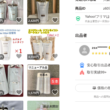
商品ID
z60
Yahoo!フリ
！
いいね！
いいね！
円
2,420
円
代金は運営が一旦預か
出品者
zsx********
！
いいね！
いいね！
円
4,550
円
安心取引出品
取引実績99+
価格の
！
いいね！
いいね！
円
1,579
円
商品への質問