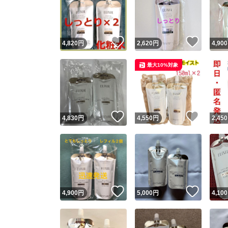
いいね！
いいね
4,820
円
2,620
円
4,900
最大10%対象
いいね！
いいね
4,830
円
4,550
円
2,450
いいね！
いいね
4,900
円
5,000
円
4,100