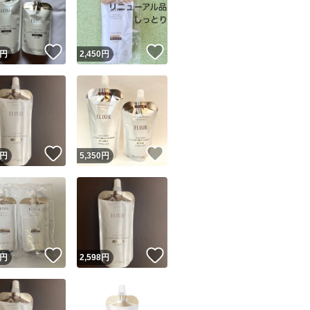
！
いいね！
いいね！
円
2,450
円
ユーザーの実績について
！
いいね！
いいね！
円
5,350
円
o!フリマが定めた一定の基準を満たしたユーザーにバッジを付与しています
出品者
この商品の情報をコピーします
取引出品者
Yahoo!フリマの基準をクリアした安心・安全なユーザーです
！
いいね！
いいね！
商品画像の
無断転載は禁止
されています
円
2,598
円
コピーされた情報は
必ずご自身の商品に合わせて編集
してください
コピーは
1商品につき1回
です
実績◯+
このユーザーはYahoo!フリマの取引を完了させた実績があり