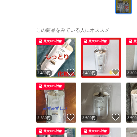
この商品をみている人にオススメ
最大10%対象
最大10%対象
最
いいね！
いいね
2,480
円
2,480
円
2,200
最大10%対象
いいね！
いいね
2,380
円
2,500
円
2,590
最大10%対象
最大10%対象