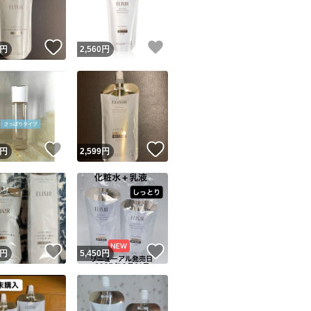
商品情報コピー機
リマ実績◯+
このユーザーは他フリマサービスでの取引実績があります
！
いいね！
いいね！
円
2,560
円
出品ページへ
&安心発送
キャンセル
ジは実績に基づく表示であり、発送を保証しているものではありません
このユーザーは高頻度で24時間以内＆設定した発送日数内に
ード＆安心発送
ます
！
いいね！
いいね！
円
2,599
円
ード発送
このユーザーは高頻度で24時間以内に発送しています
発送
このユーザーは設定した発送日数内に発送しています
！
いいね！
いいね！
円
5,450
円