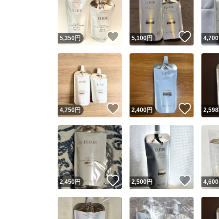
いいね！
いいね
5,350
円
5,100
円
4,700
いいね！
いいね
4,750
円
2,400
円
2,598
Yaho
安心取引
安心
いいね！
いいね
2,450
円
2,500
円
4,600
取引実績
取引