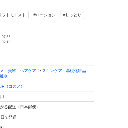
リフトモイスト
#
ローション
#
しっとり
07:55
02:18
メ、美容、ヘアケア
スキンケア、基礎化粧品
粧水
IXIR（コスメ）
用
がる配送（日本郵便）
2日で発送
府