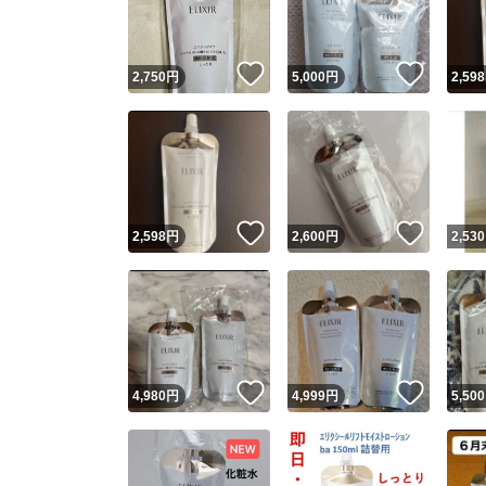
他フ
いいね！
いいね
2,750
円
5,000
円
2,598
スピード
※このバッ
スピ
いいね！
いいね
2,598
円
2,600
円
2,530
スピ
安心
いいね！
いいね
4,980
円
4,999
円
5,500