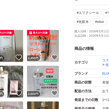
#
エリクシール
#
#
化粧水
#
elixir
購入日時：
2026年5月11日 
大10%対象
最大10%対象
出品日時：
2026年5月11日 
商品の情報
！
いいね！
いいね！
円
2,450
円
コス
カテゴリ
化
ブランド
EL
商品の状態
未使
配送の方法
おて
！
いいね！
いいね！
円
2,600
円
発送までの日数
1〜
発送元の地域
大阪