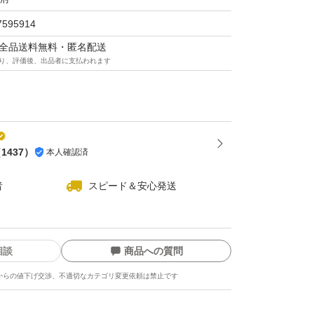
7595914
マは全品送料無料・匿名配送
り、評価後、出品者に支払われます
（
1437
）
本人確認済
者
スピード＆安心発送
相談
商品への質問
からの値下げ交渉、不適切なカテゴリ変更依頼は禁止です