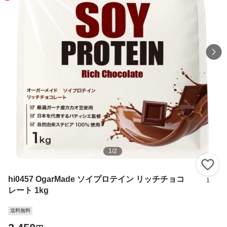
1
/
2
い
hi0457 OgarMade ソイプロテイン リッチチョコ
1
レート 1kg
送料無料