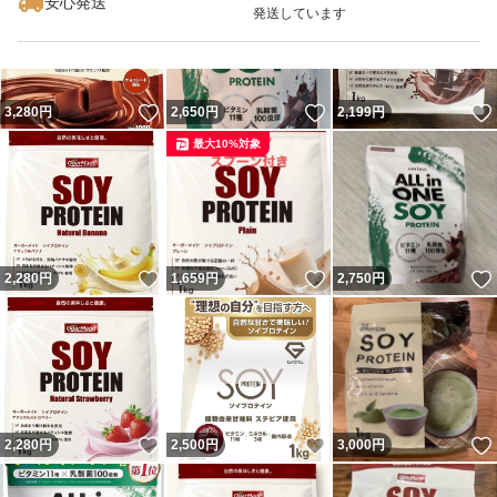
安心発送
発送しています
いいね！
いいね！
3,280
円
2,650
円
2,199
円
最大10%対象
いいね！
いいね！
2,280
円
1,659
円
2,750
円
いいね！
いいね！
2,280
円
2,500
円
3,000
円