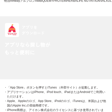
明治
Amway
アルプロン
AMBiQUE
MYPROTEIN
HERBALIFE NUTRITION
VALX
UL
・「App Store」ボタンを押すとiTunes （外部サイト）が起動します。
・アプリケーションはiPhone、iPod touch、iPadまたはAndroidでご利用い
ただけます。
・Apple、Appleのロゴ、App Store、iPodのロゴ、iTunesは、米国および他
国のApple Inc.の登録商標です。
・iPhone商標は、アイホン株式会社のライセンスに基づき使用されていま