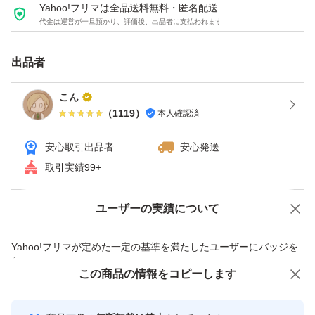
Yahoo!フリマは全品送料無料・匿名配送
代金は運営が一旦預かり、評価後、出品者に支払われます
出品者
こん
（
1119
）
本人確認済
安心取引出品者
安心発送
取引実績99+
ユーザーの実績について
価格の相談
商品への質問
商品への質問からの値下げ交渉、不適切なカテゴリ変更依頼は禁止です
Yahoo!フリマが定めた一定の基準を満たしたユーザーにバッジを
付与しています
この商品をみている人にオススメ
この商品の情報をコピーします
安心取引出品者
Yahoo!フリマの基準をクリアした安
安心取引出品者