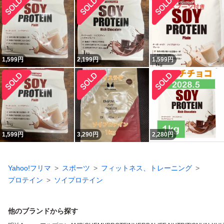
1,599
円
2,199
円
1,599
円
1,599
円
3,290
円
2,280
円
Yahoo!フリマ
スポーツ
フィットネス、トレーニング
プロテイン
ソイプロテイン
他のブランドから探す