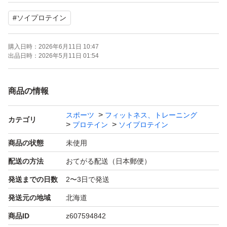
種類の必須アミノ酸が含まれているのが特徴です。
#
ソイプロテイン
[原料へのこだわり]植物由来であるステビアを使用してお
ります。
購入日時：
2026年6月11日 10:47
[ダイエット]ソイプロテインは食物繊維が豊富で腹持ちが
出品日時：
2026年5月11日 01:54
よく満足感を得やすい為、ダイエットしたい方にもオスス
メです。
商品の情報
[コスパ]続けて飲む為に重要なコスパ。MADPROTEINは
スポーツ
フィットネス、トレーニング
中間マージンを挟まず自社で原料調達、製造、販売し圧倒
カテゴリ
プロテイン
ソイプロテイン
的なコスパを実現しています。
商品の状態
未使用
[お召し上がり方]付属スプーン山盛り1杯(1食20g)に水や牛
配送の方法
おてがる配送（日本郵便）
乳、お好きな飲料に混ぜてお召し上がりください。
発送までの日数
2〜3日で発送
発送元の地域
北海道
商品ID
z607594842