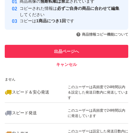
商品画像の
無断転載は禁止
されています
心・安全なユーザーです
コピーされた情報は
必ずご自身の商品に合わせて編集
取引実績
してください
コピーは
1商品につき1回
です
このユーザーはYahoo!フリマの取
取引実績◯+
いいね！
いいね！
2,280
円
1,680
円
3,500
円
引を完了させた実績があります
商品情報コピー機能について
最大10%対象
このユーザーは他フリマサービス
他フリマ実績◯+
出品ページへ
での取引実績があります
キャンセル
スピード&安心発送
いいね！
いいね！
2,280
※このバッジは実績に基づく表示であり、発送を保証しているものではあり
円
2,390
円
3,700
円
ません
このユーザーは高頻度で24時間以内
スピード＆安心発送
＆設定した発送日数内に発送していま
す
このユーザーは高頻度で24時間以内
スピード発送
に発送しています
いいね！
いいね！
2,580
円
3,280
円
2,250
円
このユーザーは設定した発送日数内に