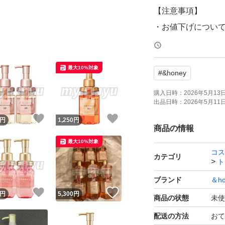
【注意事項】
・お値下げについ
申し訳ございませ
最大10%対象
#
&honey
・発送について
お支払いが完了され
購入日時：
2026年5月13日 
出品日時：
2026年5月11日 
急ぎ、発送の催促
！
いいね！
いいね！
円
1,250
円
商品の情報
・訳ありについて
最大10%対象
コス
新品未使用ですが
カテゴリ
ト
詰め替え用として
ブランド
＆ho
くださいますよう
！
いいね！
いいね！
円
5,300
円
商品の状態
未使
配送の方法
おて
・梱包について