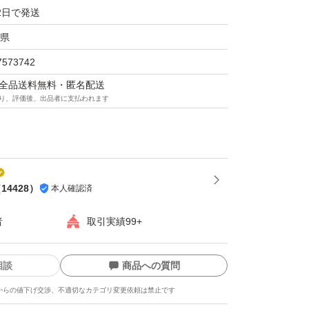
2日で発送
、発送いたします。
ケットポストmini封筒等）を使用する場合が
県
7573742
マは全品送料無料・匿名配送
り、評価後、出品者に支払われます
質問について
規品になります。少しでも気にされる方はご購
い。
（
14428
）
本人確認済
願い申し上げます。
者
取引実績99+
相談
商品への質問
からの値下げ交渉、不適切なカテゴリ変更依頼は禁止です