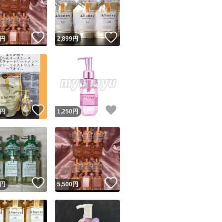
！
いいね！
いいね！
円
2,899
円
ユーザーの実績について
！
いいね！
いいね！
円
1,250
円
o!フリマが定めた一定の基準を満たしたユーザーにバッジを付与しています
出品者
この商品の情報をコピーします
取引出品者
Yahoo!フリマの基準をクリアした安心・安全なユーザーです
！
いいね！
いいね！
商品画像の
無断転載は禁止
されています
円
5,500
円
コピーされた情報は
必ずご自身の商品に合わせて編集
してください
コピーは
1商品につき1回
です
実績◯+
このユーザーはYahoo!フリマの取引を完了させた実績があり