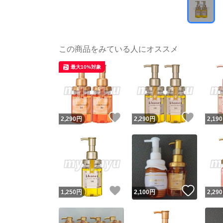
この商品をみている人にオススメ
最大10%対象
いいね！
いいね
2,290
円
2,290
円
2,190
いいね！
いいね
1,250
円
2,100
円
2,290