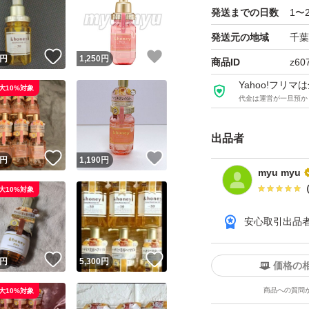
発送までの日数
1〜
プチプチで梱包し
紙製の外袋（ゆうパ
発送元の地域
千葉
！
いいね！
いいね！
ございます。
円
1,250
円
商品ID
z60
Yahoo!フリ
大10%対象
代金は運営が一旦預か
・正規品に関する
出品商品は全て正
出品者
入をお控えくださ
！
いいね！
いいね！
円
1,190
円
myu myu
大10%対象
以上、よろしくお
安心取引出品
！
いいね！
いいね！
円
5,300
円
価格の
商品への質問
大10%対象