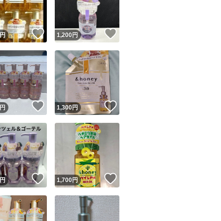
商品情報コピー機
リマ実績◯+
このユーザーは他フリマサービスでの取引実績があります
！
いいね！
いいね！
円
1,200
円
出品ページへ
&安心発送
キャンセル
ジは実績に基づく表示であり、発送を保証しているものではありません
このユーザーは高頻度で24時間以内＆設定した発送日数内に
ード＆安心発送
ます
！
いいね！
いいね！
円
1,300
円
ード発送
このユーザーは高頻度で24時間以内に発送しています
発送
このユーザーは設定した発送日数内に発送しています
！
いいね！
いいね！
円
1,700
円