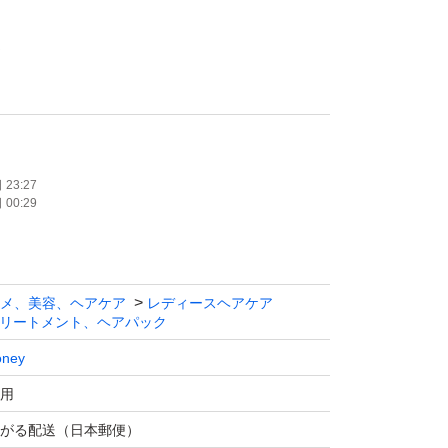
て
んが、ご対応出来かねます。
た時点から2日以内に発送いたします。
23:27
00:29
はご遠慮ください。
メ、美容、ヘアケア
レディースヘアケア
、容器表面のベタつき、汚れ等がございます。
リートメント、ヘアパック
ご使用いただくか、気になさらない方のみ購入
ney
お願いいたします。
用
がる配送（日本郵便）