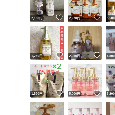
他フ
いいね！
いいね
2,100
円
2,970
円
5,500
スピード
※このバッ
スピ
いいね！
いいね
1,260
円
2,050
円
4,800
スピ
安心
いいね！
いいね
1,590
円
5,000
円
3,200