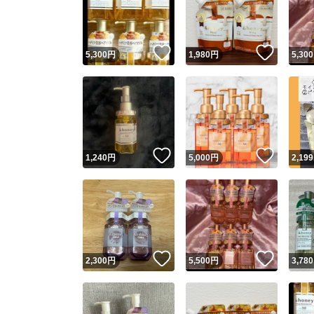
いいね！
いいね
5,300
円
1,980
円
5,300
いいね！
いいね
1,240
円
5,000
円
2,199
Yaho
安心取引
安心
いいね！
いいね
2,300
円
5,500
円
3,780
取引実績
取引