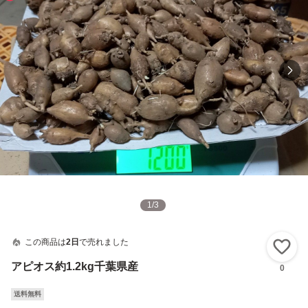
1
/
3
この商品は
2日
で売れました
い
アピオス約1.2kg千葉県産
0
送料無料