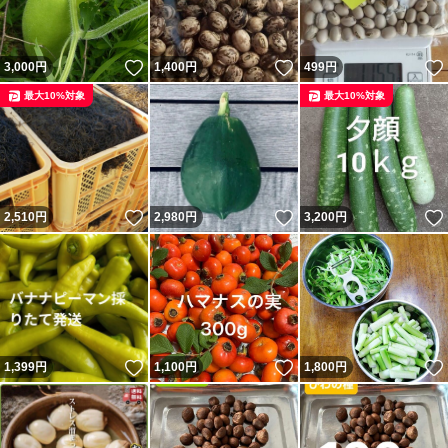
いいね！
いいね！
3,000
円
1,400
円
499
円
最大10%対象
最大10%対象
いいね！
いいね！
2,510
円
2,980
円
3,200
円
いいね！
いいね！
1,399
円
1,100
円
1,800
円