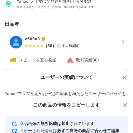
Yahoo!フリマは全品送料無料・匿名配送
代金は運営が一旦預かり、評価後、出品者に支払われます
出品者
c5h9n3
（
36
）
本人確認前
スピード＆安心発送
取引実績30+
ユーザーの実績について
価格の相談
商品への質問
商品への質問からの値下げ交渉、不適切なカテゴリ変更依頼は禁止です
Yahoo!フリマが定めた一定の基準を満たしたユーザーにバッジを
付与しています
この商品をみている人にオススメ
この商品の情報をコピーします
安心取引出品者
最大10%対象
最大10%対象
最大10%対象
Yahoo!フリマの基準をクリアした安
安心取引出品者
商品画像の
無断転載は禁止
されています
心・安全なユーザーです
コピーされた情報は
必ずご自身の商品に合わせて編集