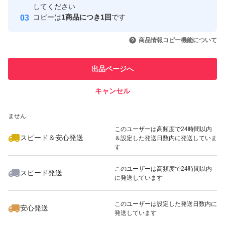
取引実績
してください
コピーは
1商品につき1回
です
このユーザーはYahoo!フリマの取
取引実績◯+
いいね！
いいね！
1,900
円
2,480
円
1,780
円
引を完了させた実績があります
商品情報コピー機能について
このユーザーは他フリマサービス
他フリマ実績◯+
出品ページへ
での取引実績があります
キャンセル
スピード&安心発送
いいね！
いいね！
1,480
※このバッジは実績に基づく表示であり、発送を保証しているものではあり
円
1,600
円
1,300
円
ません
最大10%対象
このユーザーは高頻度で24時間以内
スピード＆安心発送
＆設定した発送日数内に発送していま
す
このユーザーは高頻度で24時間以内
スピード発送
に発送しています
いいね！
いいね！
1,199
円
2,180
円
2,580
円
このユーザーは設定した発送日数内に
安心発送
発送しています