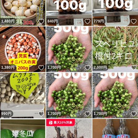
いいね！
いいね！
1,480
円
840
円
779
円
いいね！
いいね！
1,380
円
1,700
円
2,000
円
いいね！
いいね！
990
円
1,700
円
1,700
円
最大10%対象