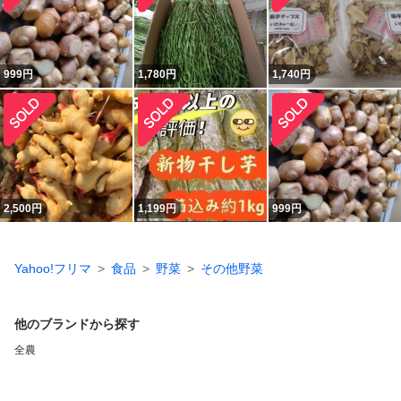
999
円
1,780
円
1,740
円
2,500
円
1,199
円
999
円
Yahoo!フリマ
食品
野菜
その他野菜
他のブランドから探す
全農