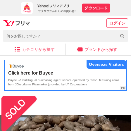
ログイン
カテゴリから探す
ブランドから探す
Overseas Visitors
Click here for Buyee
Buyee - A multilingual purchasing agent service operated by tenso, featuring items
from JDirectItems Fleamarket (provided by LY Corporation)