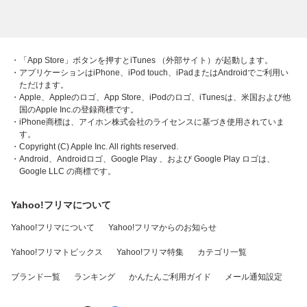
・「App Store」ボタンを押すとiTunes （外部サイト）が起動します。
・アプリケーションはiPhone、iPod touch、iPadまたはAndroidでご利用い
ただけます。
・Apple、Appleのロゴ、App Store、iPodのロゴ、iTunesは、米国および他
国のApple Inc.の登録商標です。
・iPhone商標は、アイホン株式会社のライセンスに基づき使用されていま
す。
・Copyright (C) Apple Inc. All rights reserved.
・Android、Androidロゴ、Google Play 、および Google Play ロゴは、
Google LLC の商標です。
Yahoo!フリマについて
Yahoo!フリマについて
Yahoo!フリマからのお知らせ
Yahoo!フリマトピックス
Yahoo!フリマ特集
カテゴリ一覧
ブランド一覧
ランキング
かんたんご利用ガイド
メール通知設定