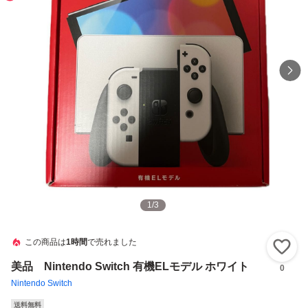
1
/
3
この商品は
1時間
で売れました
い
美品 Nintendo Switch 有機ELモデル ホワイト
0
Nintendo Switch
送料無料