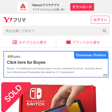
ログイン
カテゴリから探す
ブランドから探す
Overseas Visitors
Click here for Buyee
Buyee - A multilingual purchasing agent service operated by tenso, featuring items
from JDirectItems Fleamarket (provided by LY Corporation)