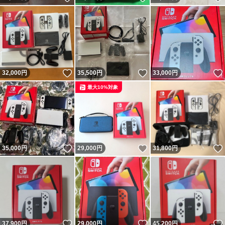
いいね！
いいね！
32,000
円
35,500
円
33,000
円
最大10%対象
いいね！
いいね！
35,000
円
29,000
円
31,800
円
いいね！
いいね！
37,900
円
29,000
円
45,200
円