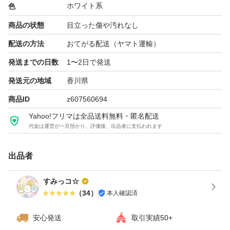
ホワイト系
色
商品の状態
目立った傷や汚れなし
配送の方法
おてがる配送（ヤマト運輸）
発送までの日数
1〜2日で発送
発送元の地域
香川県
商品ID
z607560694
Yahoo!フリマは全品送料無料・匿名配送
代金は運営が一旦預かり、評価後、出品者に支払われます
出品者
すみっコ☆
（
34
）
本人確認済
安心発送
取引実績50+