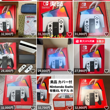
いいね！
いいね！
32,900
円
31,300
円
31,000
円
最大10%対象
いいね！
いいね！
28,400
円
29,000
円
27,990
円
いいね！
いいね！
32,000
円
32,700
円
32,900
円