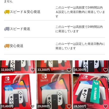
ません
最大10%対象
このユーザーは高頻度で24時間以内
スピード＆安心発送
＆設定した発送日数内に発送していま
す
このユーザーは高頻度で24時間以内
スピード発送
に発送しています
いいね！
いいね！
29,500
円
31,500
円
27,000
円
このユーザーは設定した発送日数内に
安心発送
発送しています
いいね！
いいね！
32,600
円
33,300
円
36,300
円
いいね！
いいね！
33,400
円
29,000
円
28,500
円