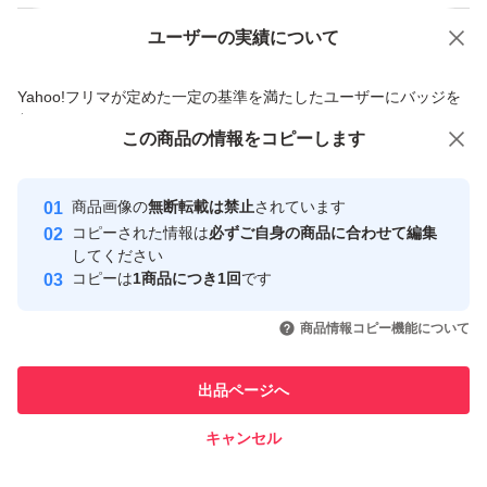
ユーザーの実績について
価格の相談
商品への質問
商品への質問からの値下げ交渉、不適切なカテゴリ変更依頼は禁止です
Yahoo!フリマが定めた一定の基準を満たしたユーザーにバッジを
付与しています
この商品をみている人にオススメ
この商品の情報をコピーします
安心取引出品者
最大10%対象
最大10%対象
Yahoo!フリマの基準をクリアした安
安心取引出品者
商品画像の
無断転載は禁止
されています
心・安全なユーザーです
コピーされた情報は
必ずご自身の商品に合わせて編集
取引実績
してください
コピーは
1商品につき1回
です
このユーザーはYahoo!フリマの取
取引実績◯+
いいね！
いいね！
26,000
円
29,999
円
34,000
円
引を完了させた実績があります
商品情報コピー機能について
このユーザーは他フリマサービス
他フリマ実績◯+
出品ページへ
での取引実績があります
キャンセル
スピード&安心発送
いいね！
いいね！
30,000
※このバッジは実績に基づく表示であり、発送を保証しているものではあり
円
33,680
円
37,000
円