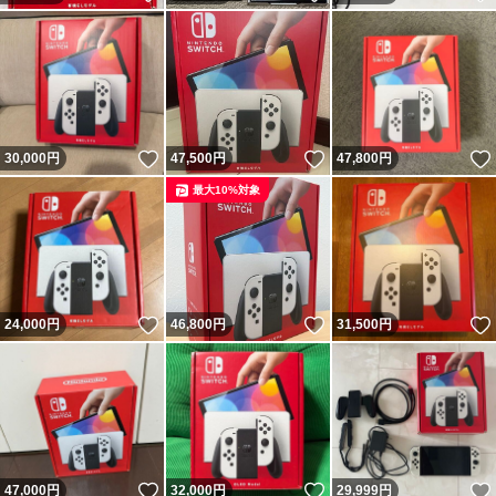
いいね！
いいね！
30,000
円
47,500
円
47,800
円
最大10%対象
いいね！
いいね！
24,000
円
46,800
円
31,500
円
いいね！
いいね！
47,000
円
32,000
円
29,999
円