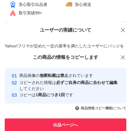
安心取引出品者
安心発送
取引実績99+
ユーザーの実績について
価格の相談
商品への質問
商品への質問からの値下げ交渉、不適切なカテゴリ変更依頼は禁止です
Yahoo!フリマが定めた一定の基準を満たしたユーザーにバッジを
付与しています
この商品をみている人にオススメ
この商品の情報をコピーします
安心取引出品者
最大10%対象
最大10%対象
Yahoo!フリマの基準をクリアした安
安心取引出品者
商品画像の
無断転載は禁止
されています
心・安全なユーザーです
コピーされた情報は
必ずご自身の商品に合わせて編集
取引実績
してください
コピーは
1商品につき1回
です
このユーザーはYahoo!フリマの取
取引実績◯+
いいね！
いいね！
3,050
円
2,980
円
2,410
円
引を完了させた実績があります
商品情報コピー機能について
最大10%対象
このユーザーは他フリマサービス
他フリマ実績◯+
出品ページへ
での取引実績があります