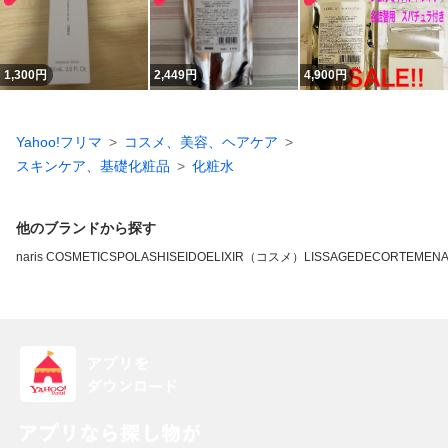
1,300
円
2,449
円
4,900
円
Yahoo!フリマ
コスメ、美容、ヘアケア
スキンケア、基礎化粧品
化粧水
他のブランドから探す
naris COSMETICS
POLA
SHISEIDO
ELIXIR（コスメ）
LISSAGE
DECORTE
MEN