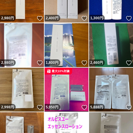
いいね！
いいね！
2,980
円
2,400
円
1,300
円
いいね！
いいね！
2,980
円
1,800
円
2,460
円
最大10%対象
いいね！
いいね！
2,998
円
5,950
円
5,888
円