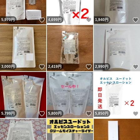
いいね！
いいね！
5,970
円
4,699
円
1,940
円
いいね！
いいね！
3,000
円
2,419
円
2,990
円
いいね！
いいね！
5,799
円
5,800
円
5,850
円