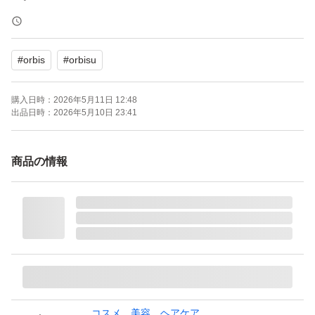
リニューアルしたオルビスユー ドット エッセンスローシ
#
orbis
#
orbisu
ョン つめかえ用、商品番号9012、定価3,410円です。25
年に購入後、自宅保管していたお品になります。
購入日時：
2026年5月11日 12:48
まとめて購入しているため、製造番号が画像と異なる場合
出品日時：
2026年5月10日 23:41
がございます。
商品の情報
厚みがギリギリなため、プチプチ無しでこのまま封筒に入
れて発送しますので、ご了承いただける方のご購入をお願
いいたします。
+300円でプチプチ梱包、宅急便コンパクトでの発送可能
です。
★在庫複数ございます。
コスメ、美容、ヘアケア