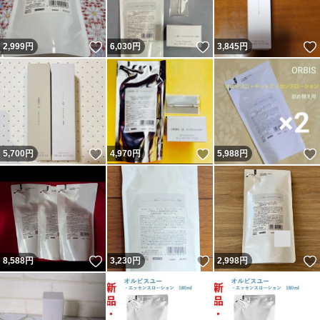
いいね！
いいね！
2,999
円
6,030
円
3,845
円
いいね！
いいね！
5,700
円
4,970
円
5,988
円
いいね！
いいね！
8,588
円
3,230
円
2,998
円