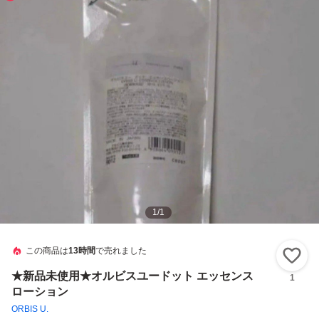
1
/
1
この商品は
13時間
で売れました
い
★新品未使用★オルビスユードット エッセンス
1
ローション
ORBIS U.