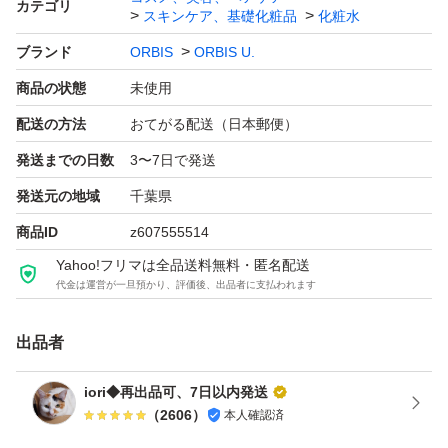
カテゴリ
スキンケア、基礎化粧品
化粧水
★お値下げはご遠慮ください。
ブランド
ORBIS
ORBIS U.
商品の状態
未使用
詰め替え用
詰替え用
配送の方法
おてがる配送（日本郵便）
詰替用
発送までの日数
3〜7日で発送
発送元の地域
千葉県
商品ID
z607555514
Yahoo!フリマは全品送料無料・匿名配送
代金は運営が一旦預かり、評価後、出品者に支払われます
出品者
iori◆再出品可、7日以内発送
（
2606
）
本人確認済