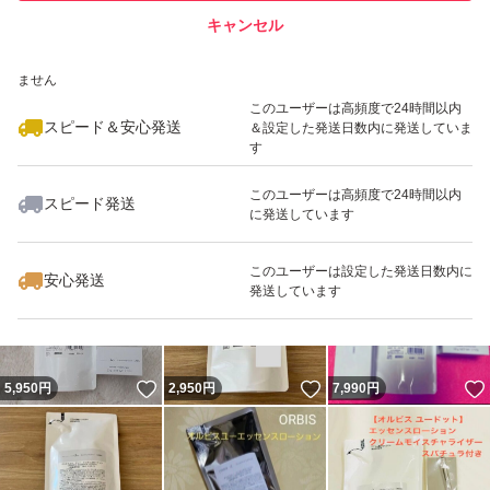
キャンセル
スピード&安心発送
いいね！
いいね！
2,950
※このバッジは実績に基づく表示であり、発送を保証しているものではあり
円
3,050
円
2,950
円
ません
最大10%対象
このユーザーは高頻度で24時間以内
スピード＆安心発送
＆設定した発送日数内に発送していま
す
このユーザーは高頻度で24時間以内
スピード発送
に発送しています
いいね！
いいね！
3,050
円
5,850
円
2,950
円
最大10%対象
最大10%対象
このユーザーは設定した発送日数内に
安心発送
発送しています
いいね！
いいね！
5,950
円
2,950
円
7,990
円