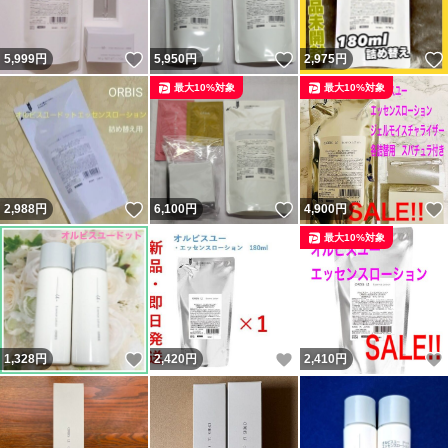
いいね！
いいね！
5,999
円
5,950
円
2,975
円
最大10%対象
最大10%対象
いいね！
いいね！
2,988
円
6,100
円
4,900
円
最大10%対象
いいね！
いいね！
1,328
円
2,420
円
2,410
円