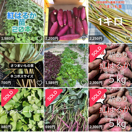
いいね！
いいね！
1,980
円
2,200
円
2,250
円
いいね！
いいね！
700
円
1,589
円
2,300
円
880
円
699
円
2,300
円