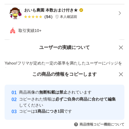
おいも農園 本数おまけ付き★
（
54
）
本人確認前
取引実績10+
ユーザーの実績について
価格の相談
商品への質問
商品への質問からの値下げ交渉、不適切なカテゴリ変更依頼は禁止です
Yahoo!フリマが定めた一定の基準を満たしたユーザーにバッジを
付与しています
この商品をみている人にオススメ
この商品の情報をコピーします
安心取引出品者
Yahoo!フリマの基準をクリアした安
安心取引出品者
商品画像の
無断転載は禁止
されています
心・安全なユーザーです
コピーされた情報は
必ずご自身の商品に合わせて編集
取引実績
してください
コピーは
1商品につき1回
です
このユーザーはYahoo!フリマの取
取引実績◯+
いいね！
いいね！
699
円
1,400
円
750
円
引を完了させた実績があります
商品情報コピー機能について