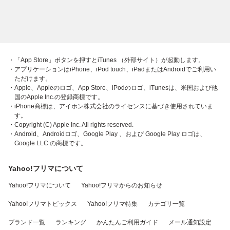
・「App Store」ボタンを押すとiTunes （外部サイト）が起動します。
・アプリケーションはiPhone、iPod touch、iPadまたはAndroidでご利用い
ただけます。
・Apple、Appleのロゴ、App Store、iPodのロゴ、iTunesは、米国および他
国のApple Inc.の登録商標です。
・iPhone商標は、アイホン株式会社のライセンスに基づき使用されていま
す。
・Copyright (C) Apple Inc. All rights reserved.
・Android、Androidロゴ、Google Play 、および Google Play ロゴは、
Google LLC の商標です。
Yahoo!フリマについて
Yahoo!フリマについて
Yahoo!フリマからのお知らせ
Yahoo!フリマトピックス
Yahoo!フリマ特集
カテゴリ一覧
ブランド一覧
ランキング
かんたんご利用ガイド
メール通知設定