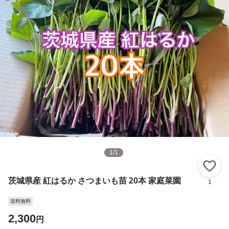
1
/
1
い
茨城県産 紅はるか さつまいも苗 20本 家庭菜園
1
送料無料
2,300
円