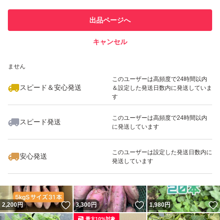
このユーザーは他フリマサービス
他フリマ実績◯+
出品ページへ
での取引実績があります
キャンセル
スピード&安心発送
いいね！
いいね！
699
※このバッジは実績に基づく表示であり、発送を保証しているものではあり
円
2,100
円
1,400
円
ません
最大10%対象
このユーザーは高頻度で24時間以内
スピード＆安心発送
＆設定した発送日数内に発送していま
す
このユーザーは高頻度で24時間以内
スピード発送
に発送しています
いいね！
いいね！
699
円
1,080
円
2,300
円
このユーザーは設定した発送日数内に
安心発送
発送しています
いいね！
いいね！
2,200
円
3,300
円
1,980
円
最大10%対象