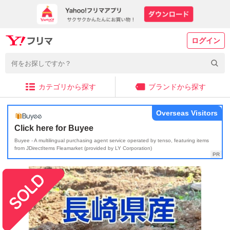
ログイン
カテゴリから探す
ブランドから探す
Overseas Visitors
Click here for Buyee
Buyee - A multilingual purchasing agent service operated by tenso, featuring items
from JDirectItems Fleamarket (provided by LY Corporation)