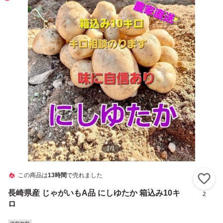
1
/
1
この商品は
13時間
で売れました
い
長崎県産 じゃがいもA品 にしゆたか 箱込み10キ
2
ロ