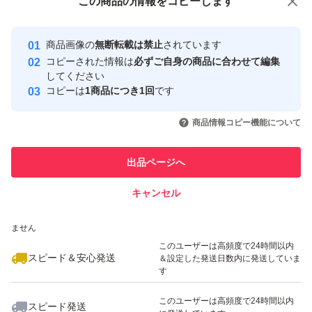
この商品をみている人にオススメ
この商品の情報をコピーします
特徴...農家直送
安心取引出品者
最大10%対象
Yahoo!フリマの基準をクリアした安
安心取引出品者
商品画像の
無断転載は禁止
されています
心・安全なユーザーです
量...10kg
コピーされた情報は
必ずご自身の商品に合わせて編集
取引実績
してください
コピーは
1商品につき1回
です
種類...じゃがいも
このユーザーはYahoo!フリマの取
取引実績◯+
いいね！
いいね！
2,800
円
1,800
円
2,000
円
引を完了させた実績があります
商品情報コピー機能について
このユーザーは他フリマサービス
他フリマ実績◯+
出品ページへ
での取引実績があります
キャンセル
スピード&安心発送
いいね！
いいね！
1,800
※このバッジは実績に基づく表示であり、発送を保証しているものではあり
円
3,290
円
3,400
円
ません
最大10%対象
このユーザーは高頻度で24時間以内
スピード＆安心発送
＆設定した発送日数内に発送していま
す
このユーザーは高頻度で24時間以内
スピード発送