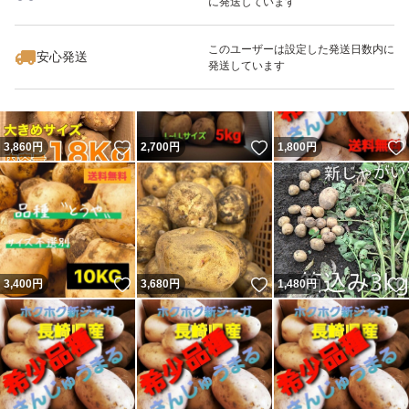
に発送しています
いいね！
いいね！
3,300
円
2,000
円
3,300
円
最大10%対象
最大10%対象
このユーザーは設定した発送日数内に
安心発送
発送しています
いいね！
いいね！
3,860
円
2,700
円
1,800
円
いいね！
いいね！
3,400
円
3,680
円
1,480
円