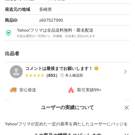
繁忙期の為、発送までに2〜3日かかりますので、ご了承
発送元の地域
長崎県
下さい。
商品ID
z607527990
採れたての新じゃがいもを是非ご賞味ください。
Yahoo!フリマは全品送料無料・匿名配送
代金は運営が一旦預かり、評価後、出品者に支払われます
※注意:実物と写真は異なります。
出品者
※市場価格の変動に伴い、販売金額は異なります
コメントは最後までお願いします！
（
853
）
本人確認前
生物のためお値下げ不可です
安心発送
取引実績99+
#にしゆたか #長崎県産 #新じゃが
ユーザーの実績について
価格の相談
商品への質問
種類...じゃがいも
商品への質問からの値下げ交渉、不適切なカテゴリ変更依頼は禁止です
Yahoo!フリマが定めた一定の基準を満たしたユーザーにバッジを
付与しています