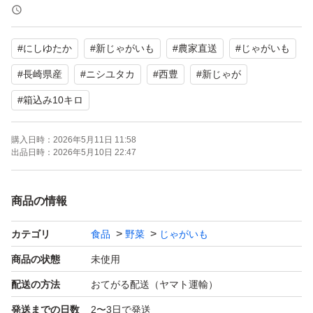
水分が多く、みずみずしいお芋です。
ポテトサラダ、コロッケ、肉じゃが等にオススメです。
#
にしゆたか
#
新じゃがいも
#
農家直送
#
じゃがいも
煮崩れのしにくいのも特徴です。
#
長崎県産
#
ニシユタカ
#
西豊
#
新じゃが
●size：Sから２L
#
箱込み10キロ
●新じゃがいもの特徴：皮が薄いです。
購入日時：
2026年5月11日 11:58
出品日時：
2026年5月10日 22:47
収穫時、気を付けていますがどうしても多少剥けます。気
になられる方はご遠慮ください。
商品の情報
食べる際には何も問題ないです。
カテゴリ
食品
野菜
じゃがいも
目視で確認しておりますが、農作物のため、傷・汚れや発
商品の状態
未使用
送途中での潰れ、皮むけ等はご理解頂ける方でお願い致し
配送の方法
おてがる配送（ヤマト運輸）
ます。
発送までの日数
2〜3日で発送