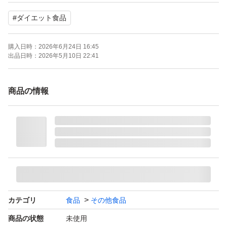
#
ダイエット食品
■発送方法
ゆうパケットポスト
購入日時：
2026年6月24日 16:45
※送料を抑えるために簡易包装による発送となります。
出品日時：
2026年5月10日 22:41
【出品者よりお客様へ】
商品の情報
※可能な限り、24時間以内の発送対応を心がけておりま
す。
※賞味期限、使用期限のある出品に関しましては、在庫状
況に応じて記載日より新しい物をお送りする場合がござい
ます。
※出品物の複数まとめ買いや他出品物とのおまとめ出品
は、お気軽にお問い合わせください。
カテゴリ
食品
その他食品
※ご購入前に、商品、発送方法等の再確認をお願い申し上
商品の状態
未使用