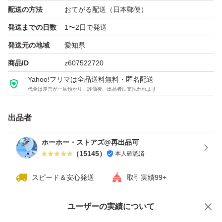
げます。
配送の方法
おてがる配送（日本郵便）
※此方より発送した際の証明の為、梱包材の一部に目印を
発送までの日数
1〜2日で発送
記す場合がございます。
発送元の地域
愛知県
※フリマサイト内規約遵守を心掛けて運用しております。
商品ID
z607522720
Yahoo!フリマは全品送料無料・匿名配送
代金は運営が一旦預かり、評価後、出品者に支払われます
出品者
ホーホー・ストアズ@再出品可
（
15145
）
本人確認済
スピード＆安心発送
取引実績99+
ユーザーの実績について
価格の相談
商品への質問