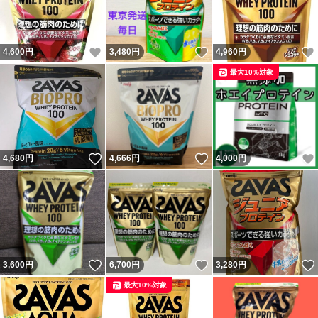
いいね！
いいね！
4,600
円
3,480
円
4,960
円
最大10%対象
いいね！
いいね！
4,680
円
4,666
円
4,000
円
いいね！
いいね！
3,600
円
6,700
円
3,280
円
最大10%対象