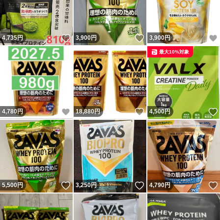
いいね！
いいね！
4,735
円
3,900
円
3,900
円
最大10%対象
いいね！
いいね！
4,780
円
18,880
円
4,500
円
いいね！
いいね！
5,500
円
3,250
円
4,790
円