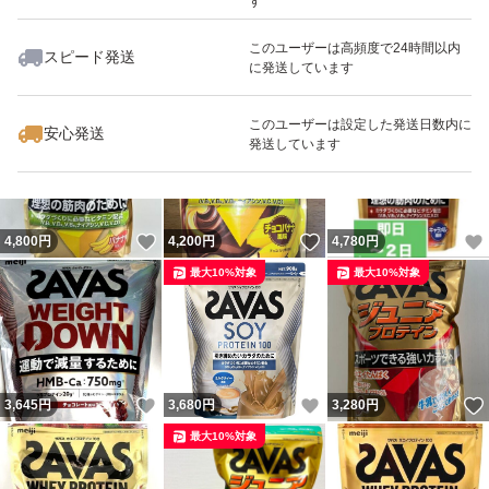
す
このユーザーは高頻度で24時間以内
スピード発送
に発送しています
いいね！
いいね！
3,650
円
3,650
円
3,600
円
このユーザーは設定した発送日数内に
安心発送
発送しています
いいね！
いいね！
4,800
円
4,200
円
4,780
円
最大10%対象
最大10%対象
いいね！
いいね！
3,645
円
3,680
円
3,280
円
最大10%対象