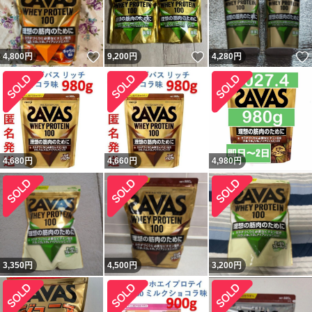
いいね！
いいね！
4,800
円
9,200
円
4,280
円
4,680
円
4,660
円
4,980
円
3,350
円
4,500
円
3,200
円