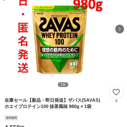
1
/
6
い
在庫セール【新品・即日発送】ザバス(SAVAS)
8
ホエイプロテイン100 抹茶風味 980g × 1袋
送料無料