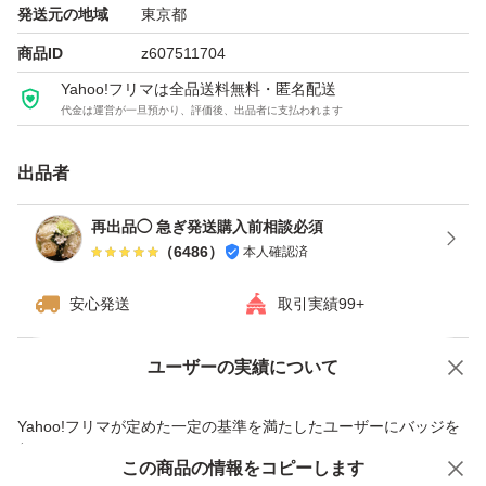
発送元の地域
東京都
商品ID
z607511704
Yahoo!フリマは全品送料無料・匿名配送
代金は運営が一旦預かり、評価後、出品者に支払われます
出品者
再出品◯ 急ぎ発送購入前相談必須
（
6486
）
本人確認済
安心発送
取引実績99+
ユーザーの実績について
価格の相談
商品への質問
商品への質問からの値下げ交渉、不適切なカテゴリ変更依頼は禁止です
Yahoo!フリマが定めた一定の基準を満たしたユーザーにバッジを
付与しています
この商品をみている人にオススメ
この商品の情報をコピーします
安心取引出品者