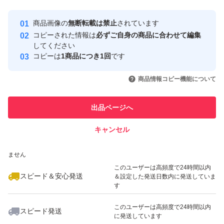
最大10%対象
最大10%対象
Yahoo!フリマの基準をクリアした安
安心取引出品者
商品画像の
無断転載は禁止
されています
心・安全なユーザーです
コピーされた情報は
必ずご自身の商品に合わせて編集
取引実績
してください
コピーは
1商品につき1回
です
このユーザーはYahoo!フリマの取
取引実績◯+
いいね！
いいね！
4,000
円
3,700
円
5,660
円
引を完了させた実績があります
商品情報コピー機能について
このユーザーは他フリマサービス
他フリマ実績◯+
出品ページへ
での取引実績があります
キャンセル
スピード&安心発送
いいね！
いいね！
2,010
※このバッジは実績に基づく表示であり、発送を保証しているものではあり
円
3,820
円
6,100
円
ません
最大10%対象
最大10%対象
このユーザーは高頻度で24時間以内
スピード＆安心発送
＆設定した発送日数内に発送していま
す
このユーザーは高頻度で24時間以内
スピード発送
に発送しています
いいね！
いいね！
3,199
円
4,399
円
3,300
円