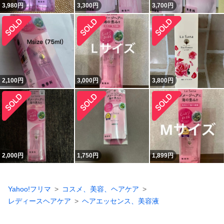
3,980
円
3,300
円
3,700
円
2,100
円
3,000
円
3,800
円
2,000
円
1,750
円
1,899
円
Yahoo!フリマ
コスメ、美容、ヘアケア
レディースヘアケア
ヘアエッセンス、美容液