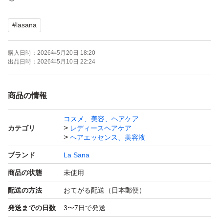
#
lasana
緩衝材なしで梱包します。
購入日時：
2026年5月20日 18:20
※外箱に傷み(ひび割れ、汚れ等)ある場合があります。
出品日時：
2026年5月10日 22:24
#ヘアオイル #ヘアトリートメント #洗い流さない #Lasan
商品の情報
a
コスメ、美容、ヘアケア
カテゴリ
レディースヘアケア
ヘアエッセンス、美容液
ブランド
La Sana
商品の状態
未使用
配送の方法
おてがる配送（日本郵便）
発送までの日数
3〜7日で発送