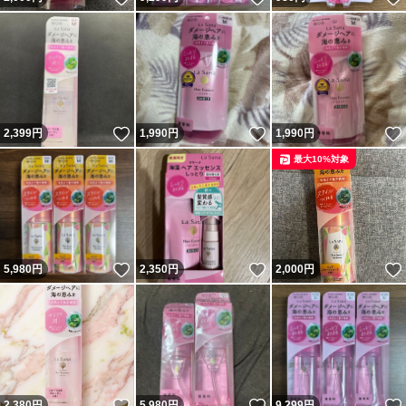
いいね！
いいね！
2,399
円
1,990
円
1,990
円
最大10%対象
いいね！
いいね！
5,980
円
2,350
円
2,000
円
いいね！
いいね！
2,380
円
5,980
円
9,299
円