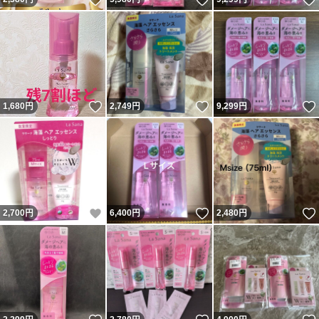
いいね！
いいね！
1,680
円
2,749
円
9,299
円
いいね！
いいね！
2,700
円
6,400
円
2,480
円