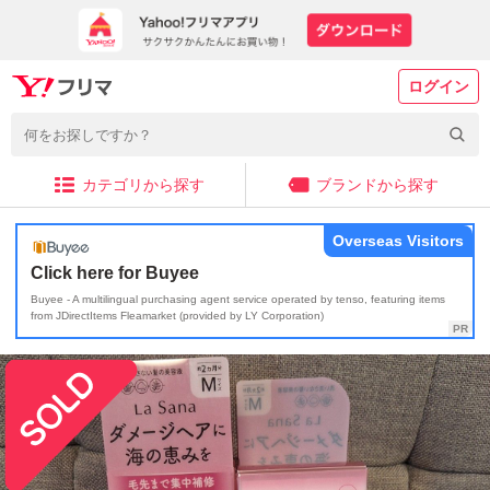
ログイン
カテゴリから探す
ブランドから探す
Overseas Visitors
Click here for Buyee
Buyee - A multilingual purchasing agent service operated by tenso, featuring items
from JDirectItems Fleamarket (provided by LY Corporation)