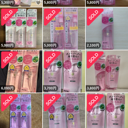
いいね！
5,300
円
5,800
円
5,800
円
5,980
円
5,000
円
2,100
円
6,099
円
3,700
円
3,800
円