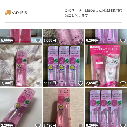
このユーザーは設定した発送日数内に
安心発送
発送しています
いいね！
いいね！
5,000
円
6,099
円
6,299
円
いいね！
いいね！
3,380
円
5,900
円
2,650
円
いいね！
いいね！
2,299
円
3,480
円
9,299
円