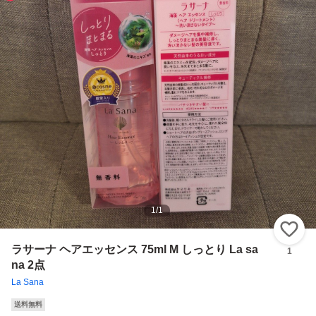
1
/
1
い
ラサーナ ヘアエッセンス 75ml M しっとり La sa
1
na 2点
La Sana
送料無料