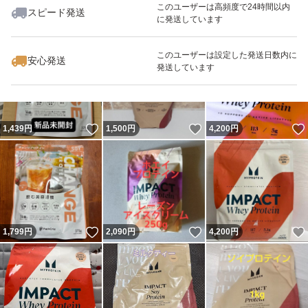
このユーザーは高頻度で24時間以内
スピード発送
に発送しています
いいね！
いいね！
2,220
円
1,800
円
2,280
円
このユーザーは設定した発送日数内に
安心発送
発送しています
いいね！
いいね！
1,439
円
1,500
円
4,200
円
いいね！
いいね！
1,799
円
2,090
円
4,200
円