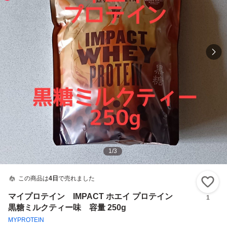
1
/
3
この商品は
4日
で売れました
い
マイプロテイン IMPACT ホエイ プロテイン
1
黒糖ミルクティー味 容量 250g
MYPROTEIN