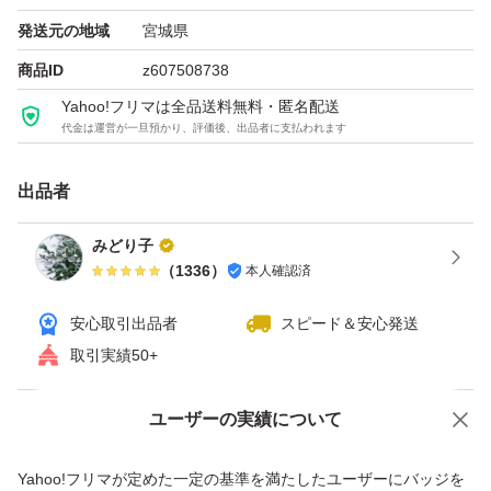
★OPP袋＋ビニル製宅配袋
発送元の地域
宮城県
ゆうパケットポストで送付いたします。
商品ID
z607508738
Yahoo!フリマは全品送料無料・匿名配送
代金は運営が一旦預かり、評価後、出品者に支払われます
★マイプロテイン製品特有のパッケージの傷等がみられる
場合があります。ご理解の上ご購入ください。
出品者
みどり子
（
1336
）
本人確認済
安心取引出品者
スピード＆安心発送
取引実績50+
ユーザーの実績について
価格の相談
商品への質問
商品への質問からの値下げ交渉、不適切なカテゴリ変更依頼は禁止です
Yahoo!フリマが定めた一定の基準を満たしたユーザーにバッジを