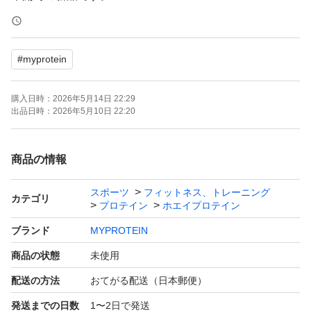
よろしくお願いいたします。
#
myprotein
特徴
タンパク質を1食あたりたっぷり21gも含有
購入日時：
2026年5月14日 22:29
1食あたり103kcal
出品日時：
2026年5月10日 22:20
40種類以上のフレーバー
商品の情報
摂取タイミング目安
スポーツ
フィットネス、トレーニング
25～30gを250mlの水または牛乳に混ぜてお召し上がりく
カテゴリ
プロテイン
ホエイプロテイン
ださい。1食分の量は異なる場合がありますので、詳しく
ブランド
MYPROTEIN
はパッケージの裏をご覧ください。そのほか、タンパク質
商品の状態
未使用
補給がしたいタイミングでいつでもお召し上がりいただけ
配送の方法
おてがる配送（日本郵便）
ます。
発送までの日数
1〜2日で発送