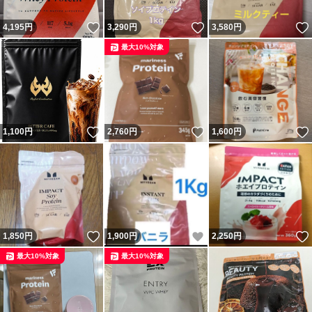
いいね！
いいね！
4,195
円
3,290
円
3,580
円
最大10%対象
いいね！
いいね！
1,100
円
2,760
円
1,600
円
いいね！
いいね！
1,850
円
1,900
円
2,250
円
最大10%対象
最大10%対象