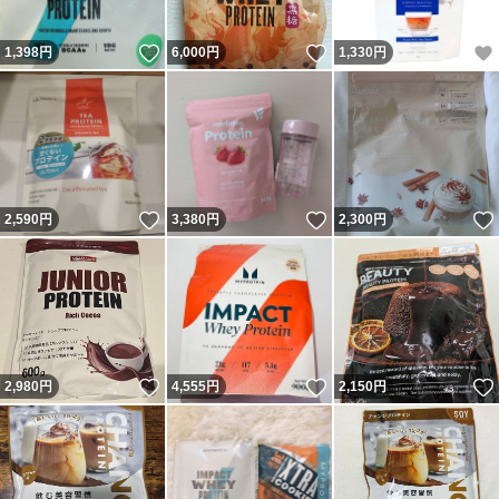
いいね！
いいね！
1,398
円
6,000
円
1,330
円
いいね！
いいね！
2,590
円
3,380
円
2,300
円
いいね！
いいね！
2,980
円
4,555
円
2,150
円