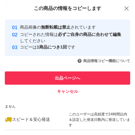
付与しています
この商品をみている人にオススメ
この商品の情報をコピーします
安心取引出品者
最大10%対象
最大10%対象
Yahoo!フリマの基準をクリアした安
安心取引出品者
商品画像の
無断転載は禁止
されています
心・安全なユーザーです
コピーされた情報は
必ずご自身の商品に合わせて編集
取引実績
してください
コピーは
1商品につき1回
です
このユーザーはYahoo!フリマの取
取引実績◯+
いいね！
いいね！
1,680
円
4,000
円
3,200
円
引を完了させた実績があります
商品情報コピー機能について
このユーザーは他フリマサービス
他フリマ実績◯+
出品ページへ
での取引実績があります
キャンセル
スピード&安心発送
いいね！
いいね！
1,250
※このバッジは実績に基づく表示であり、発送を保証しているものではあり
円
4,185
円
2,280
円
ません
このユーザーは高頻度で24時間以内
スピード＆安心発送
＆設定した発送日数内に発送していま
す