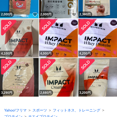
いいね！
いいね！
2,000
円
2,000
円
2,380
円
4,100
円
4,000
円
4,200
円
3,290
円
2,680
円
3,200
円
Yahoo!フリマ
スポーツ
フィットネス、トレーニング
プロテイン
ホエイプロテイン