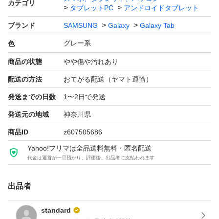
カテゴリ
タブレットPC
アンドロイドタブレット
外部ストレージ：microSDXC
ブランド
SAMSUNG
Galaxy
Galaxy Tab
グレー系
Samsung Galaxy Tab A7 Lite 8.7インチ T220 Wifi版 64GB
色
グレー (4GB RAM) - 海外版
商品の状態
やや傷や汚れあり
配送の方法
おてがる配送（ヤマト運輸）
発送までの日数
1〜2日で発送
発送元の地域
神奈川県
商品ID
z607505686
Yahoo!フリマは全品送料無料・匿名配送
代金は運営が一旦預かり、評価後、出品者に支払われます
出品者
standard