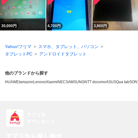
30,000
円
4,700
円
3,900
円
Yahoo!フリマ
スマホ、タブレット、パソコン
タブレットPC
アンドロイドタブレット
他のブランドから探す
HUAWEI
amazon
Lenovo
Xiaomi
NEC
SAMSUNG
NTT docomo
ASUS
Qua tab
SON