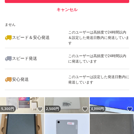
キャンセル
スピード&安心発送
いいね！
いいね！
5,600
※このバッジは実績に基づく表示であり、発送を保証しているものではあり
円
4,500
円
5,000
円
ません
このユーザーは高頻度で24時間以内
スピード＆安心発送
＆設定した発送日数内に発送していま
す
このユーザーは高頻度で24時間以内
スピード発送
に発送しています
いいね！
いいね！
3,500
円
9,500
円
2,000
円
このユーザーは設定した発送日数内に
安心発送
発送しています
いいね！
いいね！
5,300
円
2,500
円
4,000
円