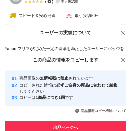
（
43
）
本人確認前
スピード＆安心発送
取引実績50+
ユーザーの実績について
価格の相談
商品への質問
商品への質問からの値下げ交渉、不適切なカテゴリ変更依頼は禁止です
Yahoo!フリマが定めた一定の基準を満たしたユーザーにバッジを
付与しています
この商品をみている人にオススメ
この商品の情報をコピーします
安心取引出品者
最大10%対象
Yahoo!フリマの基準をクリアした安
安心取引出品者
商品画像の
無断転載は禁止
されています
心・安全なユーザーです
コピーされた情報は
必ずご自身の商品に合わせて編集
取引実績
してください
コピーは
1商品につき1回
です
このユーザーはYahoo!フリマの取
取引実績◯+
いいね！
いいね！
5,000
円
6,000
円
3,500
円
引を完了させた実績があります
商品情報コピー機能について
このユーザーは他フリマサービス
他フリマ実績◯+
出品ページへ
での取引実績があります