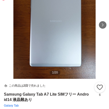
1
/
20
この商品は
2日
で売れました
い
Samsung Galaxy Tab A7 Lite SIMフリー Andro
6
id14 液晶難あり
Galaxy Tab