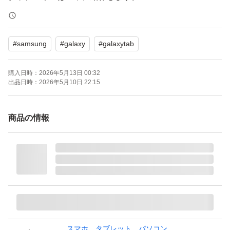
・バッテリーは100%まで溜まります。
#
samsung
#
galaxy
#
galaxytab
・SDカードスロットのピン部分が破損しています。ピン
購入日時：
2026年5月13日 00:32
を挿せば通常通り出てきます。
出品日時：
2026年5月10日 22:15
・充電、イヤホンジャック部分に塗装剥げがあります。ど
商品の情報
ちらも使用可能です。
モデル：SM-T220
ディスプレイ：8.7インチ
OS：Android 14
ROM：64GB
RAM：4GB
スマホ、タブレット、パソコン