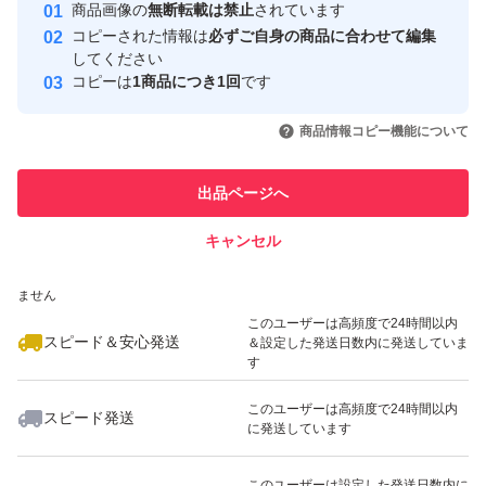
安心取引出品者
商品画像の
無断転載は禁止
されています
心・安全なユーザーです
コピーされた情報は
必ずご自身の商品に合わせて編集
取引実績
してください
コピーは
1商品につき1回
です
このユーザーはYahoo!フリマの取
取引実績◯+
いいね！
いいね！
2,980
円
3,080
円
2,250
円
引を完了させた実績があります
商品情報コピー機能について
最大10%対象
最大10%対象
このユーザーは他フリマサービス
他フリマ実績◯+
出品ページへ
での取引実績があります
キャンセル
スピード&安心発送
いいね！
いいね！
2,280
※このバッジは実績に基づく表示であり、発送を保証しているものではあり
円
3,080
円
2,980
円
ません
最大10%対象
最大10%対象
このユーザーは高頻度で24時間以内
スピード＆安心発送
＆設定した発送日数内に発送していま
す
このユーザーは高頻度で24時間以内
スピード発送
に発送しています
いいね！
いいね！
3,080
円
2,980
円
3,280
円
最大10%対象
このユーザーは設定した発送日数内に