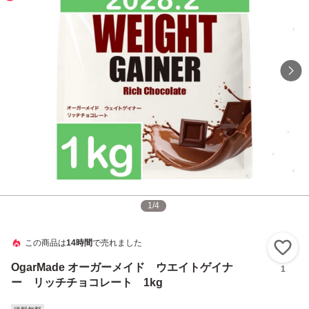
1
/
4
この商品は
14時間
で売れました
い
OgarMade オーガーメイド ウエイトゲイナ
1
ー リッチチョコレート 1kg