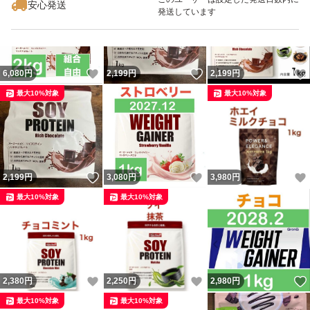
安心発送
発送しています
いいね！
いいね！
6,080
円
2,199
円
2,199
円
最大10%対象
最大10%対象
いいね！
いいね！
2,199
円
3,080
円
3,980
円
最大10%対象
最大10%対象
いいね！
いいね！
2,380
円
2,250
円
2,980
円
最大10%対象
最大10%対象