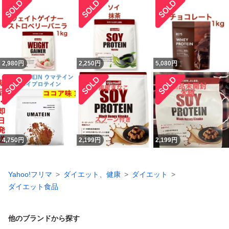
2,980
円
2,250
円
5,080
円
4,750
円
2,199
円
2,199
円
Yahoo!フリマ
ダイエット、健康
ダイエット
ダイエット食品
他のブランドから探す