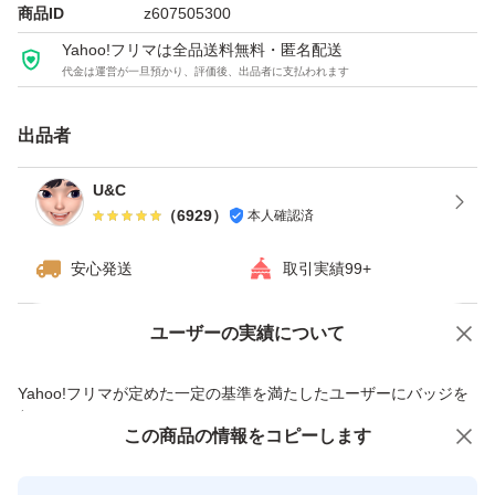
ウエイトゲイナー
商品ID
z607505300
トレーニング
Yahoo!フリマは全品送料無料・匿名配送
代金は運営が一旦預かり、評価後、出品者に支払われます
おうちトレーニング
ワークアウト
出品者
シェイプアップ
スリムボディ
U&C
（
6929
）
本人確認済
エクササイズ
ヨガ
安心発送
取引実績99+
ボディメイク
栄養
ユーザーの実績について
価格の相談
商品への質問
健康
商品への質問からの値下げ交渉、不適切なカテゴリ変更依頼は禁止です
Yahoo!フリマが定めた一定の基準を満たしたユーザーにバッジを
付与しています
この商品をみている人にオススメ
この商品の情報をコピーします
安心取引出品者
最大10%対象
最大10%対象
Yahoo!フリマの基準をクリアした安