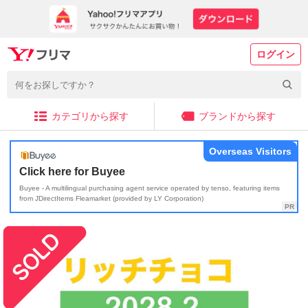
ログイン
カテゴリから探す
ブランドから探す
Overseas Visitors
Click here for Buyee
Buyee - A multilingual purchasing agent service operated by tenso, featuring items
from JDirectItems Fleamarket (provided by LY Corporation)