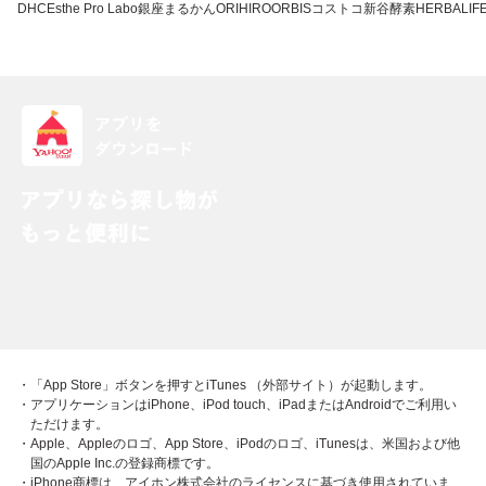
DHC
Esthe Pro Labo
銀座まるかん
ORIHIRO
ORBIS
コストコ
新谷酵素
HERBALIFE
・「App Store」ボタンを押すとiTunes （外部サイト）が起動します。
・アプリケーションはiPhone、iPod touch、iPadまたはAndroidでご利用い
ただけます。
・Apple、Appleのロゴ、App Store、iPodのロゴ、iTunesは、米国および他
国のApple Inc.の登録商標です。
・iPhone商標は、アイホン株式会社のライセンスに基づき使用されていま