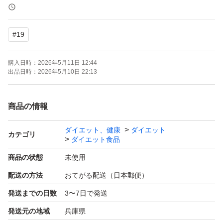
簡易包装で発送します。
#
19
簡易包装の為、
開封時にカッターやハサミなど
購入日時：
2026年5月11日 12:44
刃物を使用する場合はご注意ください。
出品日時：
2026年5月10日 22:13
プロテイン
商品の情報
筋トレ
ダイエット、健康
ダイエット
ジム
カテゴリ
ダイエット食品
ダイエット
商品の状態
未使用
オーガーメイド
配送の方法
おてがる配送（日本郵便）
OgarMade
発送までの日数
3〜7日で発送
マッドプロテイン
発送元の地域
兵庫県
MAD