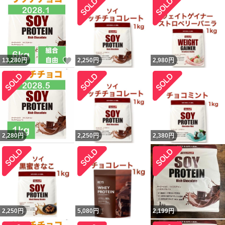
いいね！
13,280
円
2,250
円
2,980
円
2,280
円
2,250
円
2,380
円
2,250
円
5,080
円
2,199
円