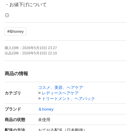
・お値下げについて
申し訳ございませんが、ご対応出来かねます。
#
&honey
・発送について
お支払いが完了された時点から2日以内に発送いたしま
購入日時：
2026年5月10日 23:27
す。
出品日時：
2026年5月10日 22:10
急ぎ、発送の催促はご遠慮ください。
商品の情報
・訳ありについて
コスメ、美容、ヘアケア
新品未使用ですが、容器表面のベタつき、汚れ等がござい
カテゴリ
レディースヘアケア
ます。
トリートメント、ヘアパック
詰め替え用としてご使用いただくか、気になさらない方の
ブランド
＆honey
み購入くださいますようお願いいたします。
商品の状態
未使用
配送の方法
おてがる配送（日本郵便）