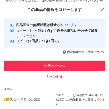
Yahoo!フリマが定めた一定の基準を満たしたユーザーにバッジを
付与しています
この商品をみている人にオススメ
この商品の情報をコピーします
安心取引出品者
Yahoo!フリマの基準をクリアした安
安心取引出品者
商品画像の
無断転載は禁止
されています
心・安全なユーザーです
コピーされた情報は
必ずご自身の商品に合わせて編集
取引実績
してください
コピーは
1商品につき1回
です
このユーザーはYahoo!フリマの取
取引実績◯+
いいね！
いいね！
2,190
円
2,290
円
2,190
円
引を完了させた実績があります
商品情報コピー機能について
最大10%対象
このユーザーは他フリマサービス
他フリマ実績◯+
出品ページへ
での取引実績があります
キャンセル
スピード&安心発送
いいね！
いいね！
1,250
※このバッジは実績に基づく表示であり、発送を保証しているものではあり
円
2,290
円
1,250
円
ません
最大10%対象
このユーザーは高頻度で24時間以内
スピード＆安心発送
＆設定した発送日数内に発送していま
す