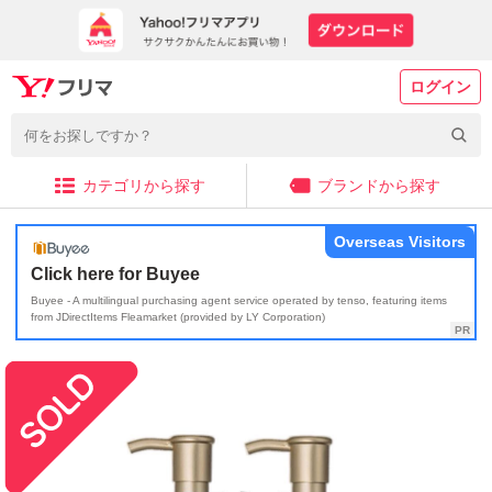
ログイン
カテゴリから探す
ブランドから探す
Overseas Visitors
Click here for Buyee
Buyee - A multilingual purchasing agent service operated by tenso, featuring items
from JDirectItems Fleamarket (provided by LY Corporation)