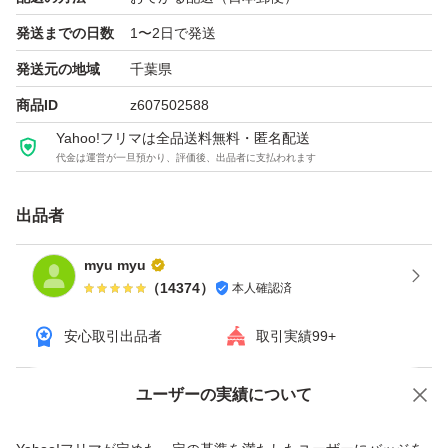
・梱包について
発送までの日数
1〜2日で発送
プチプチで梱包し、発送いたします。
発送元の地域
千葉県
紙製の外袋（ゆうパケットポストmini封筒等）を使用する
商品ID
z607502588
場合がございます。
Yahoo!フリマは全品送料無料・匿名配送
代金は運営が一旦預かり、評価後、出品者に支払われます
・正規品に関する質問について
出品商品は全て正規品になります。少しでも気にされる方
出品者
はご購入をお控えください。
myu myu
（
14374
）
本人確認済
以上、よろしくお願い申し上げます。
安心取引出品者
取引実績99+
ユーザーの実績について
価格の相談
商品への質問
商品への質問からの値下げ交渉、不適切なカテゴリ変更依頼は禁止です