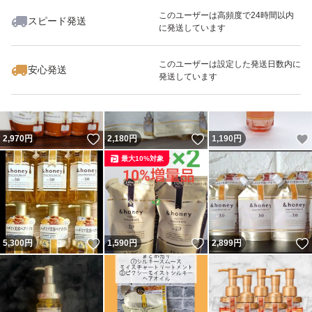
このユーザーは高頻度で24時間以内
スピード発送
に発送しています
いいね！
いいね！
1,250
円
1,980
円
4,000
円
最大10%対象
このユーザーは設定した発送日数内に
安心発送
発送しています
いいね！
いいね！
2,970
円
2,180
円
1,190
円
最大10%対象
いいね！
いいね！
5,300
円
1,590
円
2,899
円