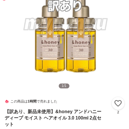
1
/
1
この商品は
1時間
で売れました
い
【訳あり、新品未使用】&honey アンドハニー
2
ディープ モイスト ヘアオイル 3.0 100ml 2点セ
ット