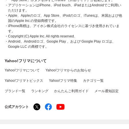
・「App Store」ボタンを押すとiTunes （外部サイト）が起動します。
・アプリケーションはiPhone、iPod touch、iPadまたはAndroidでご利用い
ただけます。
・Apple、Appleのロゴ、App Store、iPodのロゴ、iTunesは、米国および他
国のApple Inc.の登録商標です。
・iPhone商標は、アイホン株式会社のライセンスに基づき使用されていま
す。
・Copyright (C) Apple Inc. All rights reserved.
・Android、Androidロゴ、Google Play 、および Google Play ロゴは、
Google LLC の商標です。
Yahoo!フリマについて
Yahoo!フリマについて
Yahoo!フリマからのお知らせ
Yahoo!フリマトピックス
Yahoo!フリマ特集
カテゴリ一覧
ブランド一覧
ランキング
かんたんご利用ガイド
メール通知設定
公式アカウント