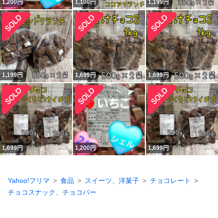
1,200
円
1,100
円
1,199
円
1,199
円
1,699
円
1,699
円
1,699
円
1,200
円
1,699
円
Yahoo!フリマ
食品
スイーツ、洋菓子
チョコレート
チョコスナック、チョコバー