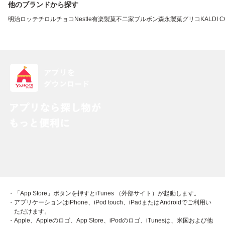
他のブランドから探す
明治
ロッテ
チロルチョコ
Nestle
有楽製菓
不二家
ブルボン
森永製菓
グリコ
KALDI 
・「App Store」ボタンを押すとiTunes （外部サイト）が起動します。
・アプリケーションはiPhone、iPod touch、iPadまたはAndroidでご利用い
ただけます。
・Apple、Appleのロゴ、App Store、iPodのロゴ、iTunesは、米国および他