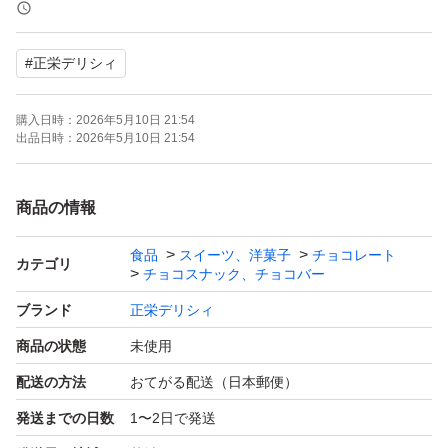
気温が高くなってきましたので配送途中で溶けてしまう可
能性があります。
#
正栄デリシィ
ポスト投函となりますので長時間でのポスト保管はお避け
下さい。
購入日時：
2026年5月10日 21:54
出品日時：
2026年5月10日 21:54
●モールドチョコビス
賞味期限. 26.6月
商品の情報
200g
食品
スイーツ、洋菓子
チョコレート
●モールドチョコビスイチゴ
カテゴリ
チョコスナック、チョコバー
賞味期限. 26.6月
ブランド
正栄デリシィ
200g × 2
商品の状態
未使用
配送の方法
おてがる配送（日本郵便）
アウトレット品です。
発送までの日数
1〜2日で発送
割れ・くずれ等をご了承の上でお願い致します。