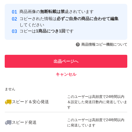
最大10%対象
最大10%対象
Yahoo!フリマの基準をクリアした安
安心取引出品者
商品画像の
無断転載は禁止
されています
心・安全なユーザーです
コピーされた情報は
必ずご自身の商品に合わせて編集
取引実績
してください
コピーは
1商品につき1回
です
このユーザーはYahoo!フリマの取
取引実績◯+
いいね！
いいね！
1,499
円
1,499
円
1,699
円
引を完了させた実績があります
商品情報コピー機能について
最大10%対象
このユーザーは他フリマサービス
他フリマ実績◯+
出品ページへ
での取引実績があります
キャンセル
スピード&安心発送
いいね！
いいね！
1,699
※このバッジは実績に基づく表示であり、発送を保証しているものではあり
円
1,100
円
1,199
円
ません
最大10%対象
このユーザーは高頻度で24時間以内
スピード＆安心発送
＆設定した発送日数内に発送していま
す
このユーザーは高頻度で24時間以内
スピード発送
に発送しています
いいね！
いいね！
1,299
円
1,199
円
1,000
円