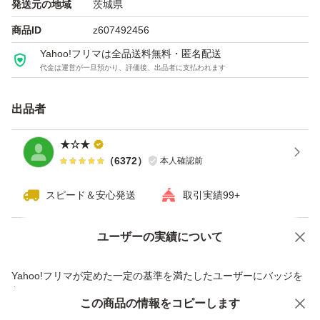
ゆうパケットポストでの発送です。
発送元の地域
茨城県
商品ID
z607492456
Yahoo!フリマは全品送料無料・匿名配送
代金は運営が一旦預かり、評価後、出品者に支払われます
出品者
★☆★
（
6372
）
本人確認前
スピード＆安心発送
取引実績99+
ユーザーの実績について
価格の相談
商品への質問
商品への質問からの値下げ交渉、不適切なカテゴリ変更依頼は禁止です
Yahoo!フリマが定めた一定の基準を満たしたユーザーにバッジを
付与しています
この商品をみている人にオススメ
この商品の情報をコピーします
安心取引出品者