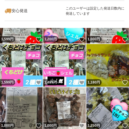
このユーザーは設定した発送日数内に
安心発送
発送しています
いいね！
いいね！
1,599
円
1,200
円
1,000
円
いいね！
いいね！
1,599
円
1,499
円
1,180
円
いいね！
いいね！
1,000
円
1,000
円
1,250
円