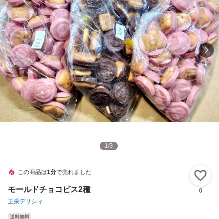
1
/
3
この商品は
1分
で売れました
い
モールドチョコビス2種
0
正栄デリシィ
送料無料