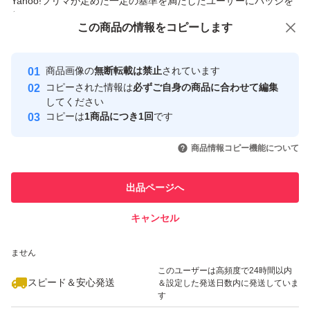
Yahoo!フリマが定めた一定の基準を満たしたユーザーにバッジを
ィンゴシン、N.N-ジメチルアミノエチルメタクリル酸ジ
付与しています
この商品をみている人にオススメ
この商品の情報をコピーします
エチル硫酸塩・N.N-ジメチルアクリルアミド・ジメタク
安心取引出品者
最大10%対象
最大10%対象
最大10%対象
リル酸ポリエチレングリコール共重合体／PEG混合物、
Yahoo!フリマの基準をクリアした安
安心取引出品者
商品画像の
無断転載は禁止
されています
心・安全なユーザーです
ステアリン酸POEソルビタン、L-グルタミン酸、パラベン
コピーされた情報は
必ずご自身の商品に合わせて編集
*は「有効成分」無表示は「その他の成分」
取引実績
してください
コピーは
1商品につき1回
です
このユーザーはYahoo!フリマの取
取引実績◯+
いいね！
いいね！
3,900
円
4,295
円
6,185
円
引を完了させた実績があります
・:*:+・:*+.・・:*:+・:*+.・・:*: ・:*:+・:*+.
商品情報コピー機能について
最大10%対象
このユーザーは他フリマサービス
他フリマ実績◯+
出品ページへ
での取引実績があります
キャンセル
スピード&安心発送
いいね！
いいね！
3,940
※このバッジは実績に基づく表示であり、発送を保証しているものではあり
円
4,150
円
2,395
円
ません
最大10%対象
このユーザーは高頻度で24時間以内
スピード＆安心発送
＆設定した発送日数内に発送していま
す