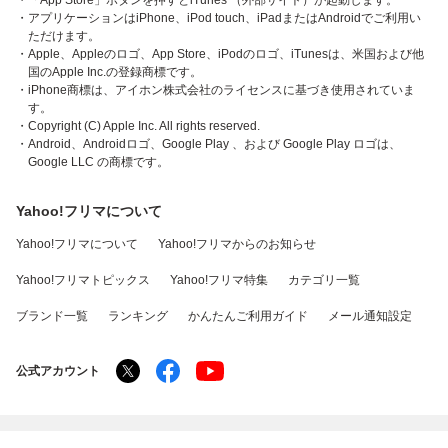
・「App Store」ボタンを押すとiTunes （外部サイト）が起動します。
・アプリケーションはiPhone、iPod touch、iPadまたはAndroidでご利用い
ただけます。
・Apple、Appleのロゴ、App Store、iPodのロゴ、iTunesは、米国および他
国のApple Inc.の登録商標です。
・iPhone商標は、アイホン株式会社のライセンスに基づき使用されていま
す。
・Copyright (C) Apple Inc. All rights reserved.
・Android、Androidロゴ、Google Play 、および Google Play ロゴは、
Google LLC の商標です。
Yahoo!フリマについて
Yahoo!フリマについて
Yahoo!フリマからのお知らせ
Yahoo!フリマトピックス
Yahoo!フリマ特集
カテゴリ一覧
ブランド一覧
ランキング
かんたんご利用ガイド
メール通知設定
公式アカウント