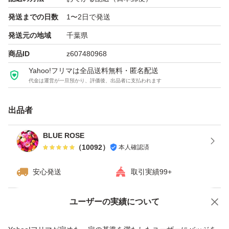
■ 肌のハリ向上成分(保湿剤：ショウキョウエキス・グリ
発送までの日数
1〜2日で発送
セリン)配合
発送元の地域
千葉県
■肌荒れを防ぐ(消炎剤配合
商品ID
z607480968
■無香料・無着色・アルコールフリー(エチルアルコール無
Yahoo!フリマは全品送料無料・匿名配送
添加)
代金は運営が一旦預かり、評価後、出品者に支払われます
■とろみのある化粧水(医薬部外品) ヘキサデシロキシPGヒ
ドロキシエチルヘキサデカナミド
出品者
BLUE ROSE
【成分・分量】
（
10092
）
本人確認済
アラントイン*、水、グリセリン、BG、PEG1540、POE
メチルグルコシド、ヘキサデシロキシPGヒドロキシエチ
安心発送
取引実績99+
ルヘキサデカナミド、アスナロエキス、ジメチコン、水溶
ユーザーの実績について
性ショウキョウエキス(K)、ユーカリエキス、セタノー
価格の相談
商品への質問
ル、グリセリン脂肪酸エステル、PEG20000、フィトスフ
商品への質問からの値下げ交渉、不適切なカテゴリ変更依頼は禁止です