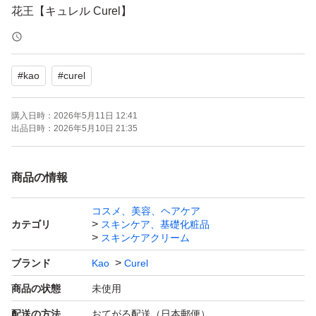
花王【キュレル Curel】
エイジングケアシリーズ
ジェルクリーム(しっとり)
#
kao
#
curel
40g 《2個》
購入日時：
2026年5月11日 12:41
新品・未開封品です。
出品日時：
2026年5月10日 21:35
《購入時期》2026年4月
商品の情報
・:*:+・:*+.・・:*:+・:*+.・・:*: ・:*:+・:*+.・
コスメ、美容、ヘアケア
カテゴリ
スキンケア、基礎化粧品
■潤い成分(セラミド機能成分・ユーカリエキス・アスナロ
スキンケアクリーム
エキス）配合
ブランド
Kao
Curel
セラミドの働きを補い 潤い肌に保つ
商品の状態
未使用
■ 乾燥による小じわを目立たなくする
配送の方法
おてがる配送（日本郵便）