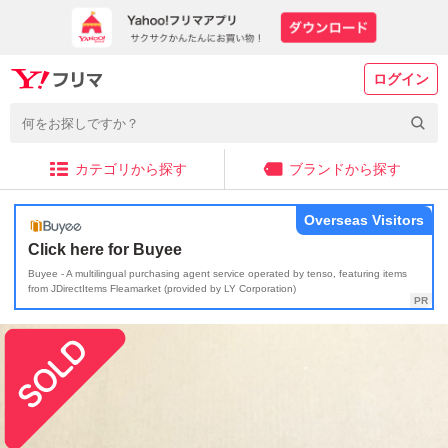
ログイン
カテゴリから探す
ブランドから探す
Overseas Visitors
Click here for Buyee
Buyee - A multilingual purchasing agent service operated by tenso, featuring items
from JDirectItems Fleamarket (provided by LY Corporation)