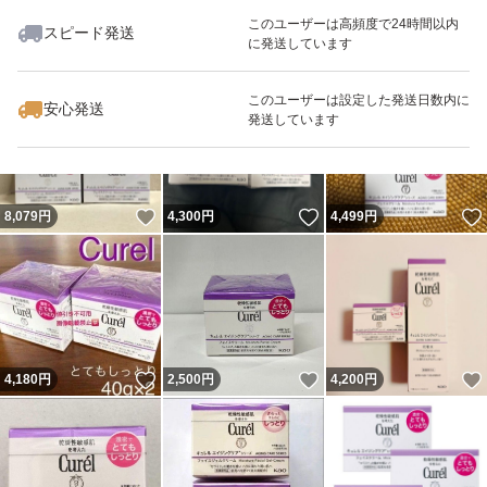
このユーザーは高頻度で24時間以内
スピード発送
に発送しています
いいね！
いいね！
4,100
円
3,950
円
4,300
円
最大10%対象
このユーザーは設定した発送日数内に
安心発送
発送しています
いいね！
いいね！
8,079
円
4,300
円
4,499
円
いいね！
いいね！
4,180
円
2,500
円
4,200
円