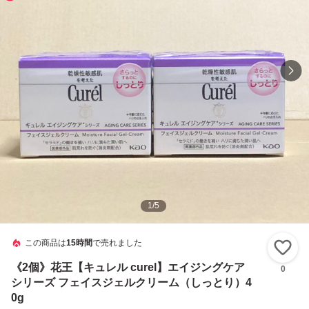
1
/
5
この商品は
15時間
で売れました
い
《2個》花王【キュレル curel】エイジングケア
0
シリーズ フェイスジェルクリーム（しっとり）4
0g