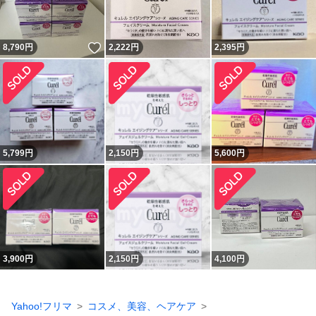
いいね！
8,790
円
2,222
円
2,395
円
5,799
円
2,150
円
5,600
円
3,900
円
2,150
円
4,100
円
Yahoo!フリマ
コスメ、美容、ヘアケア