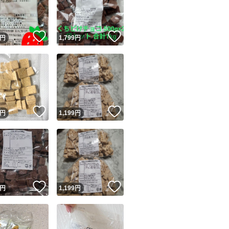
商品情報コピー機
リマ実績◯+
このユーザーは他フリマサービスでの取引実績があります
！
いいね！
いいね！
円
1,799
円
出品ページへ
&安心発送
キャンセル
ジは実績に基づく表示であり、発送を保証しているものではありません
このユーザーは高頻度で24時間以内＆設定した発送日数内に
ード＆安心発送
ます
！
いいね！
いいね！
円
1,199
円
ード発送
このユーザーは高頻度で24時間以内に発送しています
発送
このユーザーは設定した発送日数内に発送しています
！
いいね！
いいね！
円
1,199
円