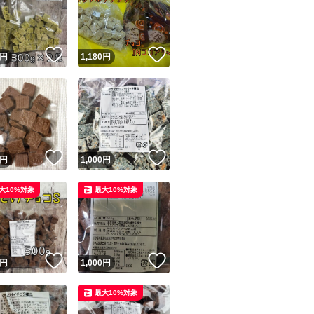
！
いいね！
いいね！
円
1,180
円
ユーザーの実績について
！
いいね！
いいね！
円
1,000
円
o!フリマが定めた一定の基準を満たしたユーザーにバッジを付与しています
大10%対象
最大10%対象
出品者
この商品の情報をコピーします
取引出品者
Yahoo!フリマの基準をクリアした安心・安全なユーザーです
！
いいね！
いいね！
商品画像の
無断転載は禁止
されています
円
1,000
円
コピーされた情報は
必ずご自身の商品に合わせて編集
してください
最大10%対象
コピーは
1商品につき1回
です
実績◯+
このユーザーはYahoo!フリマの取引を完了させた実績があり