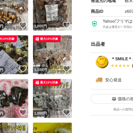
発送元の地域
栃木
ため、緩衝材なし
商品ID
z60
※他にも、アウト
Yahoo!フリ
！
いいね！
いいね！
円
1,000
円
代金は運営が一旦預か
大10%対象
最大10%対象
種類...チョコレー
出品者
特徴...アウトレット
＊SMILE
！
いいね！
いいね！
円
1,100
円
パッケージ...大容量
安心発送
最大10%対象
価格の
商品への質問
！
いいね！
いいね！
円
1,000
円