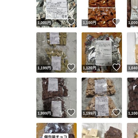
他フ
いいね！
いいね
1,000
円
1,100
円
1,000
スピード
※このバッ
スピ
いいね！
いいね
1,199
円
1,120
円
1,040
スピ
安心
いいね！
いいね
1,999
円
1,199
円
1,100