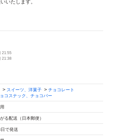
願いいたします。
チョコクランチで有名なチョコレート工場のア
す。最初から欠け割れ等ありますが美味しくお
ます^_^
21:55
21:38
トミルク 160g
コレートを使った裸品のクランチチョコです。
スイーツ、洋菓子
チョコレート
ンチ 300g
ョコスナック、チョコバー
用
等は画像3.4枚目をご覧ください。
がる配送（日本郵便）
3日で発送
窓口手渡し）での発送です。厚さがギリギリの