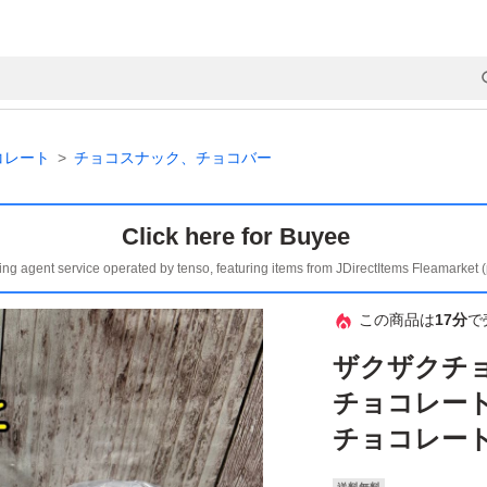
コレート
チョコスナック、チョコバー
Click here for Buyee
ing agent service operated by tenso, featuring items from JDirectItems Fleamarket 
この商品は
17分
で
ザクザクチ
チョコレー
チョコレート