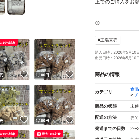
上でのご購入をお
某テーマパークの
ウトレット商品で
#
工場直売
召し上がりいただけ
大10%対象
購入日時：
2026年5月10日 
出品日時：
2026年5月10日 
●クランチチョコレー
※国内製造のチョ
！
いいね！
いいね！
商品の情報
円
1,100
円
食品
●ザクザクチョコクラ
カテゴリ
チ
商品の状態
未使
●賞味期限、原材料
配送の方法
おて
！
いいね！
いいね！
円
1,100
円
発送までの日数
2〜
※ゆうパケット（
大10%対象
最大10%対象