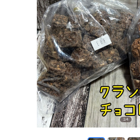
1
/
4