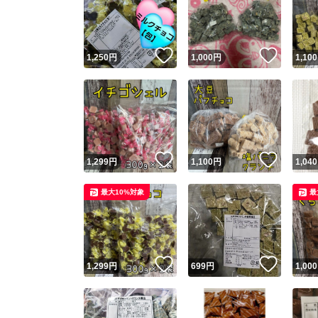
いいね！
いいね
1,250
円
1,000
円
1,100
いいね！
いいね
1,299
円
1,100
円
1,040
Yaho
最大10%対象
最
安心取引
安心
いいね！
いいね
1,299
円
699
円
1,000
取引実績
取引