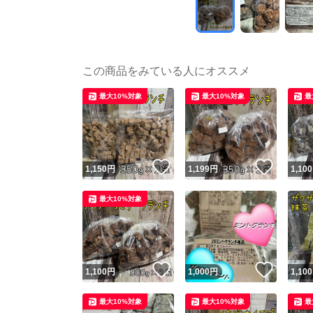
この商品をみている人にオススメ
最大10%対象
最大10%対象
最
いいね！
いいね
1,150
円
1,199
円
1,100
最大10%対象
いいね！
いいね
1,100
円
1,000
円
1,100
最大10%対象
最大10%対象
最