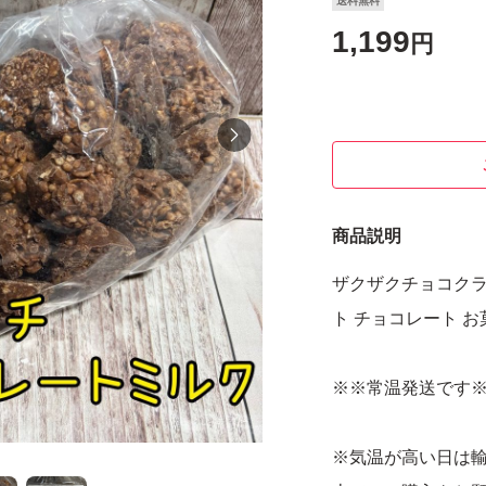
送料無料
1,199
円
商品説明
ザクザクチョコクラ
ト チョコレート お
※※常温発送です
※気温が高い日は