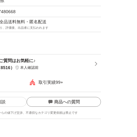
県
、宅配ビニール袋と封筒での梱包となります。
7480668
レットお菓子出品しております。
マは全品送料無料・匿名配送
り、評価後、出品者に支払われます
ト・チョコレート菓子
＊ご質問はお気軽に♪
（
8516
）
本人確認前
取引実績99+
相談
商品への質問
からの値下げ交渉、不適切なカテゴリ変更依頼は禁止です