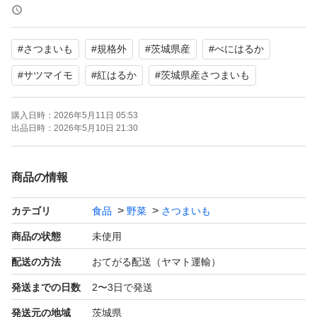
大きい芋は熱が通りにくいですが、こちらのサイズは小さ
いので熱の通りも早く高熱費削減にもなります。
#
さつまいも
#
規格外
#
茨城県産
#
べにはるか
出荷日に検品して箱詰めしておりますが、輸送時の状況や
#
サツマイモ
#
紅はるか
#
茨城県産さつまいも
温度．湿度などで皮に傷がついたり、傷みが出てしまうか
購入日時：
2026年5月11日 05:53
もしれません。
出品日時：
2026年5月10日 21:30
特に遠方の方や翌日受け取りできない方は、お受け取り時
に傷んでいることもあるかもしれませんので、その旨ご了
商品の情報
承下さい。
カテゴリ
食品
野菜
さつまいも
上記の件で何か気になることがありましたら、ご質問や評
商品の状態
未使用
価する前にコメントにてお問い合わせ下さい。
配送の方法
おてがる配送（ヤマト運輸）
発送までの日数
2〜3日で発送
一定の温度と湿度が保つ、さつまいも専用貯蔵庫で保存し
発送元の地域
茨城県