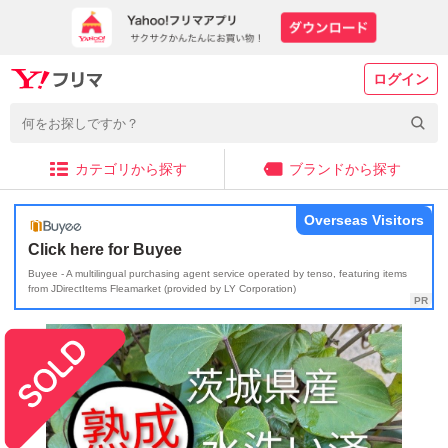
ログイン
カテゴリから探す
ブランドから探す
Overseas Visitors
Click here for Buyee
Buyee - A multilingual purchasing agent service operated by tenso, featuring items
from JDirectItems Fleamarket (provided by LY Corporation)