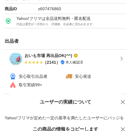
ております。
商品ID
z607476860
ただし、ご購入後は野菜ですので保存状況によって
Yahoo!フリマは全品送料無料・匿名配送
すぐに傷むこともあります。
代金は運営が一旦預かり、評価後、出品者に支払われます
保管には充分ご注意ください。
出品者
発送は早ければ当日又は翌日になることもあります。
おいも市場 再出品OK(^^)
写真はイメージです。
（
2141
）
本人確認済
安心取引出品者
安心発送
取引実績99+
ユーザーの実績について
価格の相談
商品への質問
商品への質問からの値下げ交渉、不適切なカテゴリ変更依頼は禁止です
Yahoo!フリマが定めた一定の基準を満たしたユーザーにバッジを
付与しています
この商品をみている人にオススメ
この商品の情報をコピーします