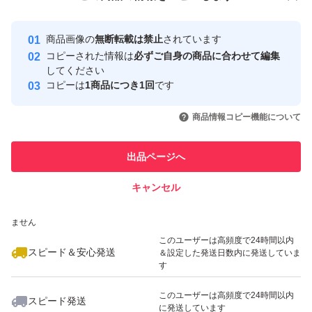
安心取引出品者
最大10%対象
Yahoo!フリマの基準をクリアした安
安心取引出品者
商品画像の
無断転載は禁止
されています
心・安全なユーザーです
コピーされた情報は
必ずご自身の商品に合わせて編集
取引実績
してください
コピーは
1商品につき1回
です
このユーザーはYahoo!フリマの取
取引実績◯+
いいね！
いいね！
3,500
円
3,980
円
2,300
円
引を完了させた実績があります
商品情報コピー機能について
このユーザーは他フリマサービス
他フリマ実績◯+
出品ページへ
での取引実績があります
キャンセル
スピード&安心発送
いいね！
いいね！
2,300
※このバッジは実績に基づく表示であり、発送を保証しているものではあり
円
2,500
円
2,300
円
ません
最大10%対象
このユーザーは高頻度で24時間以内
スピード＆安心発送
＆設定した発送日数内に発送していま
す
このユーザーは高頻度で24時間以内
スピード発送
に発送しています