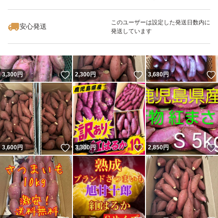
いいね！
いいね！
3,680
円
2,500
円
2,780
円
このユーザーは設定した発送日数内に
安心発送
発送しています
いいね！
いいね！
3,300
円
2,300
円
3,680
円
いいね！
いいね！
3,600
円
3,300
円
2,850
円