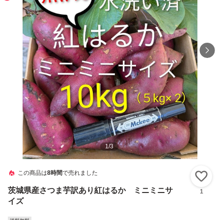
1
/
3
この商品は
8時間
で売れました
い
茨城県産さつま芋訳あり紅はるか ミニミニサ
1
イズ