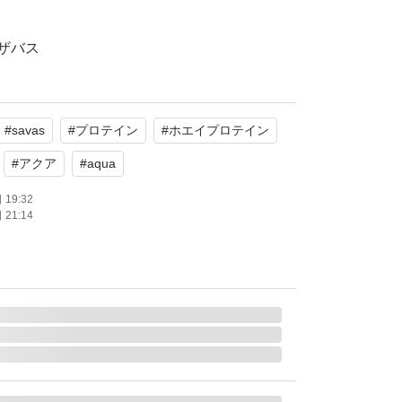
S ザバス
EY PROTEIN 100
#
savas
#
プロテイン
#
ホエイプロテイン
レープフルーツ
#
アクア
#
aqua
19:32
21:14