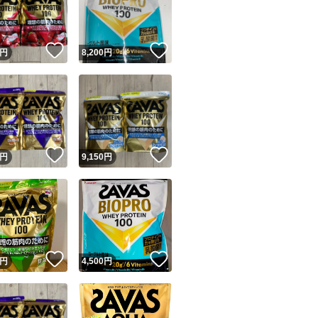
商品情報コピー機
リマ実績◯+
このユーザーは他フリマサービスでの取引実績があります
！
いいね！
いいね！
円
8,200
円
出品ページへ
&安心発送
キャンセル
ジは実績に基づく表示であり、発送を保証しているものではありません
このユーザーは高頻度で24時間以内＆設定した発送日数内に
ード＆安心発送
ます
！
いいね！
いいね！
円
9,150
円
ード発送
このユーザーは高頻度で24時間以内に発送しています
発送
このユーザーは設定した発送日数内に発送しています
！
いいね！
いいね！
円
4,500
円