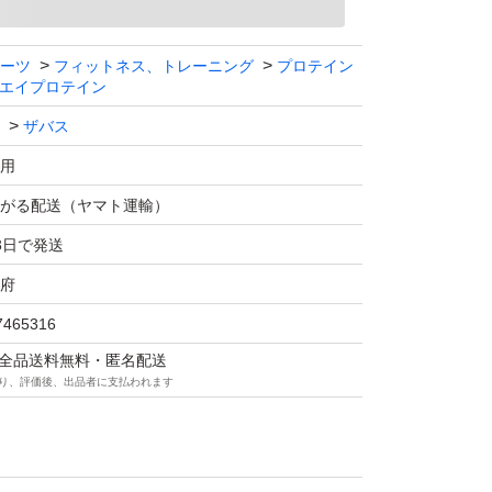
ーツ
フィットネス、トレーニング
プロテイン
エイプロテイン
ザバス
用
がる配送（ヤマト運輸）
3日で発送
府
7465316
マは全品送料無料・匿名配送
り、評価後、出品者に支払われます