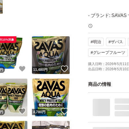
- ブランド: SAVA
- 商品名: AQUA WH
- 内容量: 1800g
大10%対象
#
明治
#
ザバス
- フレーバー: グ
- 賞味期限: 2027.04
#
グレープフルーツ
購入日時：
2026年5月11日 
！
いいね！
いいね！
出品日時：
2026年5月10日 
円
11,480
円
商品の情報
！
いいね！
いいね！
円
4,780
円