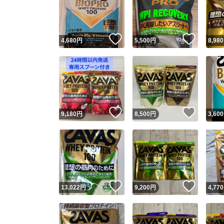
いいね！
いいね
4,680
円
5,500
円
8,980
いいね！
いいね
9,180
円
8,500
円
3,600
Yaho
安心取引
安心
いいね！
いいね
13,022
円
9,200
円
4,770
取引実績
取引