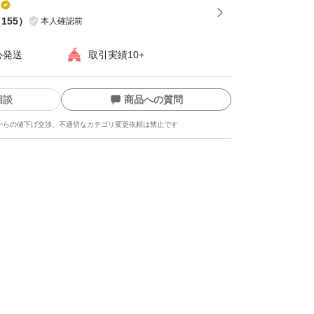
（
155
）
本人確認前
心発送
取引実績10+
相談
商品への質問
からの値下げ交渉、不適切なカテゴリ変更依頼は禁止です
ます