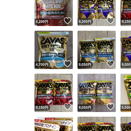
他フ
いいね！
いいね
4,200
円
9,200
円
9,150
スピード
※このバッ
スピ
いいね！
いいね
4,700
円
9,050
円
9,000
スピ
安心
いいね！
いいね
9,150
円
9,050
円
5,500