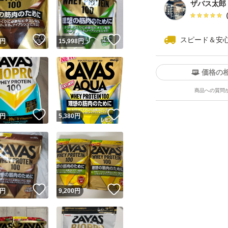
ザバス太郎
！
いいね！
いいね！
スピード＆安
円
15,998
円
価格の
商品への質問
ユーザーの実績について
！
いいね！
いいね！
円
5,380
円
o!フリマが定めた一定の基準を満たしたユーザーにバッジを付与しています
出品者
この商品の情報をコピーします
取引出品者
Yahoo!フリマの基準をクリアした安心・安全なユーザーです
！
いいね！
いいね！
商品画像の
無断転載は禁止
されています
円
9,200
円
コピーされた情報は
必ずご自身の商品に合わせて編集
してください
コピーは
1商品につき1回
です
実績◯+
このユーザーはYahoo!フリマの取引を完了させた実績があり