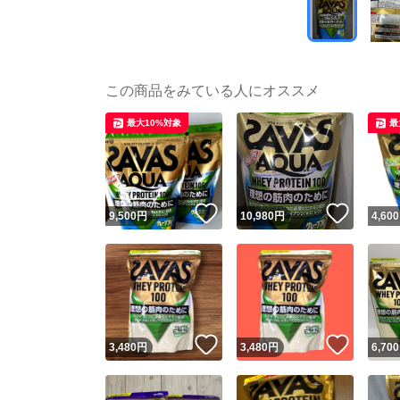
この商品をみている人にオススメ
最大10%対象
最
いいね！
いいね
9,500
円
10,980
円
4,600
いいね！
いいね
3,480
円
3,480
円
6,700