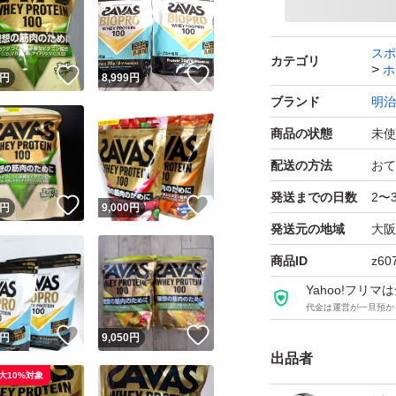
スポ
カテゴリ
ホ
！
いいね！
いいね！
円
8,999
円
ブランド
明治
商品の状態
未使
配送の方法
おて
発送までの日数
2〜
！
いいね！
いいね！
円
9,000
円
発送元の地域
大阪
商品ID
z60
Yahoo!フリ
代金は運営が一旦預か
！
いいね！
いいね！
円
9,050
円
出品者
大10%対象