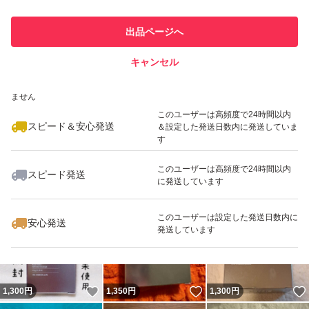
このユーザーは他フリマサービス
他フリマ実績◯+
出品ページへ
での取引実績があります
キャンセル
スピード&安心発送
いいね！
いいね！
2,000
※このバッジは実績に基づく表示であり、発送を保証しているものではあり
円
1,350
円
1,999
円
ません
このユーザーは高頻度で24時間以内
スピード＆安心発送
＆設定した発送日数内に発送していま
す
このユーザーは高頻度で24時間以内
スピード発送
に発送しています
いいね！
いいね！
1,850
円
1,900
円
1,111
円
このユーザーは設定した発送日数内に
安心発送
発送しています
いいね！
いいね！
1,300
円
1,350
円
1,300
円