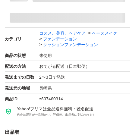
- SPF: SPF30 PA++
- 色: 17C PORCELAIN
- 内容量: 18g / 0.63oz
コスメ、美容、ヘアケア
ベースメイク
- 価格:￥2,970-
カテゴリ
ファンデーション
クッションファンデーション
- - - - - - - - - - - - - - - - - - - - - - - - - -
商品の状態
未使用
配送の方法
おてがる配送（日本郵便）
発送までの日数
2〜3日で発送
発送元の地域
長崎県
商品ID
z607460314
Yahoo!フリマは全品送料無料・匿名配送
代金は運営が一旦預かり、評価後、出品者に支払われます
出品者