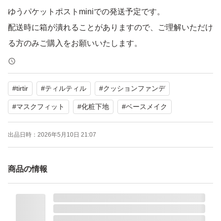
ゆうパケットポストminiでの発送予定です。
配送時に箱が潰れることがありますので、ご理解いただけ
る方のみご購入をお願いいたします。
他にもティルティルの商品出品しております。
#
tirtir
#
ティルティル
#
クッションファンデ
よろしくお願いいたします.*
#
マスクフィット
#
化粧下地
#
ベースメイク
- - - - - - - - - - - - - - - - - - - - - - - - - -
出品日時：
2026年5月10日 21:07
SPF30 PA++のマスクシールド効果を持つ、17Cポーセリ
商品の情報
ン色のクッションファンデーション。
- ブランド: TIRTIR
- 商品名: MASK FIT AURA CUSHION