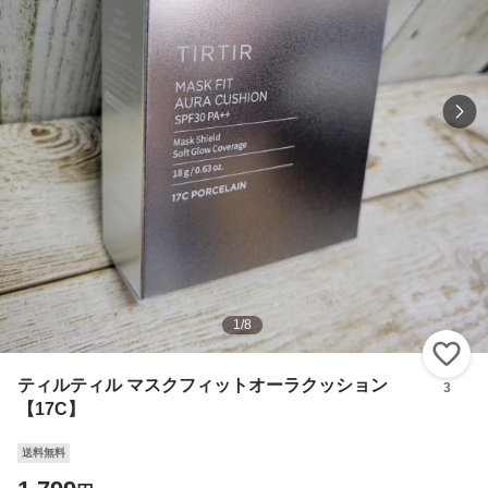
1
/
8
い
ティルティル マスクフィットオーラクッション
3
【17C】
送料無料