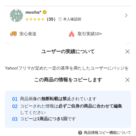
mocha*
（
35
）
本人確認前
安心発送
取引実績10+
ユーザーの実績について
価格の相談
商品への質問
商品への質問からの値下げ交渉、不適切なカテゴリ変更依頼は禁止です
Yahoo!フリマが定めた一定の基準を満たしたユーザーにバッジを
付与しています
この商品をみている人にオススメ
この商品の情報をコピーします
安心取引出品者
Yahoo!フリマの基準をクリアした安
安心取引出品者
商品画像の
無断転載は禁止
されています
心・安全なユーザーです
コピーされた情報は
必ずご自身の商品に合わせて編集
取引実績
してください
コピーは
1商品につき1回
です
このユーザーはYahoo!フリマの取
取引実績◯+
いいね！
いいね！
1,350
円
1,420
円
1,300
円
引を完了させた実績があります
商品情報コピー機能について