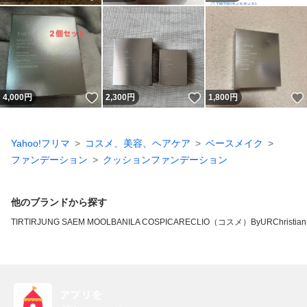
いいね！
いいね！
4,000
円
2,300
円
1,800
円
Yahoo!フリマ
コスメ、美容、ヘアケア
ベースメイク
ファンデーション
クッションファンデーション
他のブランドから探す
TIRTIR
JUNG SAEM MOOL
BANILA CO
SPICARE
CLIO（コスメ）
ByUR
Christian