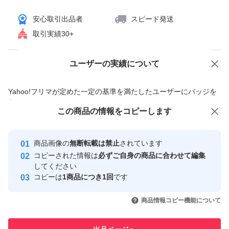
安心取引出品者
スピード発送
取引実績30+
ユーザーの実績について
価格の相談
商品への質問
商品への質問からの値下げ交渉、不適切なカテゴリ変更依頼は禁止です
Yahoo!フリマが定めた一定の基準を満たしたユーザーにバッジを
付与しています
この商品をみている人にオススメ
この商品の情報をコピーします
安心取引出品者
最大10%対象
最大10%対象
Yahoo!フリマの基準をクリアした安
安心取引出品者
商品画像の
無断転載は禁止
されています
心・安全なユーザーです
コピーされた情報は
必ずご自身の商品に合わせて編集
取引実績
してください
コピーは
1商品につき1回
です
このユーザーはYahoo!フリマの取
取引実績◯+
いいね！
いいね！
5,000
円
5,000
円
5,800
円
引を完了させた実績があります
商品情報コピー機能について
このユーザーは他フリマサービス
他フリマ実績◯+