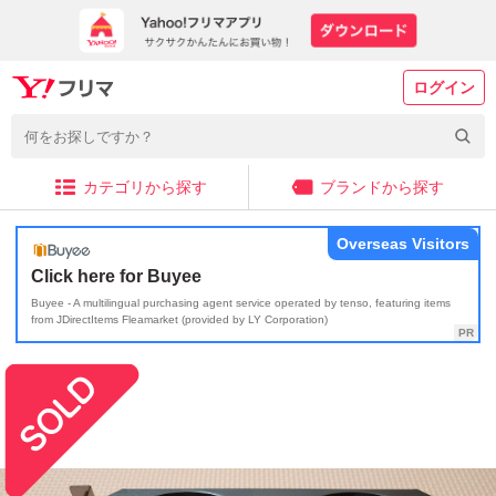
ログイン
カテゴリから探す
ブランドから探す
Overseas Visitors
Click here for Buyee
Buyee - A multilingual purchasing agent service operated by tenso, featuring items
from JDirectItems Fleamarket (provided by LY Corporation)