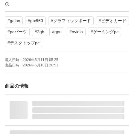
本体のみで付属品はありません。
#
galax
#
gtx960
#
グラフィックボード
#
ビデオカード
使用に伴う傷・汚れなど、経年劣化が見受けられる品とな
りますので、神経質な方の入札はご遠慮ください。
#
pcパーツ
#
2gb
#
gpu
#
nvidia
#
ゲーミングpc
#
デスクトップpc
記載した内容以外の見落としなどがある可能性も、十分に
考えられることを予めご了承願います。
購入日時：
2026年5月11日 05:25
出品日時：
2026年5月10日 20:51
ショップのような対応(交換・返金・サポートなど)は、一
商品の情報
切お受けできません。
玄人志向 ビデオカード Geforce GTX960搭載 オーバーク
ロック&ショート基板モデル GF-GTX960-E2GB/OC2/SH
ORT