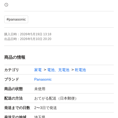
ブランド：パナソニック エボルタネオ
電池タイプ：アルカリ乾電池
#
panasonic
電池規格：単4形
購入日時：
2026年5月19日 13:18
Panasonic EVOLTA NEO 単4形
出品日時：
2026年5月10日 20:20
商品の情報
カテゴリ
家電
電池、充電池
乾電池
ブランド
Panasonic
商品の状態
未使用
配送の方法
おてがる配送（日本郵便）
発送までの日数
2〜3日で発送
発送元の地域
埼玉県