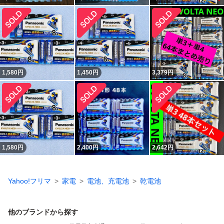
1,580
円
1,450
円
3,379
円
1,580
円
2,400
円
2,642
円
Yahoo!フリマ
家電
電池、充電池
乾電池
他のブランドから探す