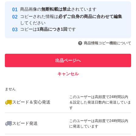
最大10%対象
最大10%対象
最大10%対象
Yahoo!フリマの基準をクリアした安
安心取引出品者
商品画像の
無断転載は禁止
されています
心・安全なユーザーです
コピーされた情報は
必ずご自身の商品に合わせて編集
取引実績
してください
コピーは
1商品につき1回
です
このユーザーはYahoo!フリマの取
取引実績◯+
いいね！
いいね！
1,730
円
2,700
円
2,800
円
引を完了させた実績があります
商品情報コピー機能について
最大10%対象
最大10%対象
このユーザーは他フリマサービス
他フリマ実績◯+
出品ページへ
での取引実績があります
キャンセル
スピード&安心発送
いいね！
いいね！
2,800
※このバッジは実績に基づく表示であり、発送を保証しているものではあり
円
1,580
円
2,490
円
ません
最大10%対象
このユーザーは高頻度で24時間以内
スピード＆安心発送
＆設定した発送日数内に発送していま
す
このユーザーは高頻度で24時間以内
スピード発送
に発送しています
いいね！
いいね！
2,070
円
2,490
円
1,450
円