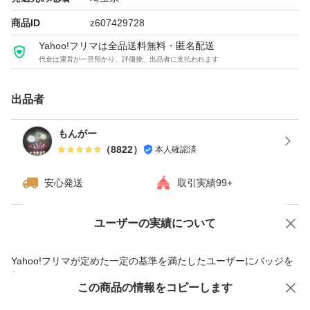
商品ID
z607429728
Yahoo!フリマは全品送料無料・匿名配送
代金は運営が一旦預かり、評価後、出品者に支払われます
出品者
もんがー
（
8822
）
本人確認済
安心発送
取引実績99+
ユーザーの実績について
価格の相談
商品への質問
商品への質問からの値下げ交渉、不適切なカテゴリ変更依頼は禁止です
Yahoo!フリマが定めた一定の基準を満たしたユーザーにバッジを
付与しています
この商品をみている人にオススメ
この商品の情報をコピーします
安心取引出品者