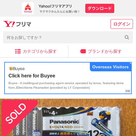
ログイン
カテゴリから探す
ブランドから探す
Overseas Visitors
Click here for Buyee
Buyee - A multilingual purchasing agent service operated by tenso, featuring items
from JDirectItems Fleamarket (provided by LY Corporation)