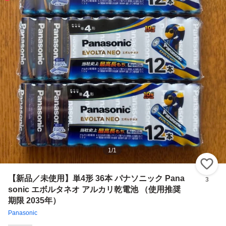
1
/
1
い
【新品／未使用】単4形 36本 パナソニック Pana
3
sonic エボルタネオ アルカリ乾電池 （使用推奨
期限 2035年）
Panasonic