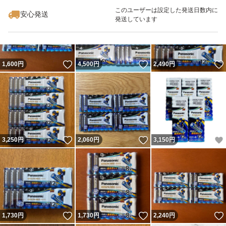
最大10%対象
このユーザーは設定した発送日数内に
安心発送
発送しています
いいね！
いいね！
1,600
円
4,500
円
2,490
円
いいね！
いいね！
3,250
円
2,060
円
3,150
円
いいね！
いいね！
1,730
円
1,730
円
2,240
円