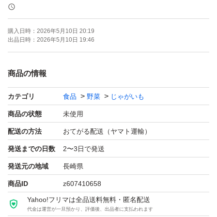
ュー・肉じゃがなどにおすすめです♪
購入日時：
2026年5月10日 20:19
家庭菜園で育てたため、形や大きさに多少ばらつきがあり
出品日時：
2026年5月10日 19:46
ます。
自然の恵みとしてご理解いただける方よろしくお願いいた
商品の情報
します。
カテゴリ
食品
野菜
じゃがいも
◇ 産地：長崎県
商品の状態
未使用
◇ 品種：メークイン
配送の方法
おてがる配送（ヤマト運輸）
◇ サイズ：普通サイズ
発送までの日数
2〜3日で発送
◇ 泥付き
発送元の地域
長崎県
◇ 本日掘りたて
商品ID
z607410658
Yahoo!フリマは全品送料無料・匿名配送
【内容量】
代金は運営が一旦預かり、評価後、出品者に支払われます