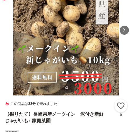
1
/
3
この商品は
33分
で売れました
い
【掘りたて】長崎県産メークイン 泥付き新鮮
0
じゃがいも♪ 家庭菜園