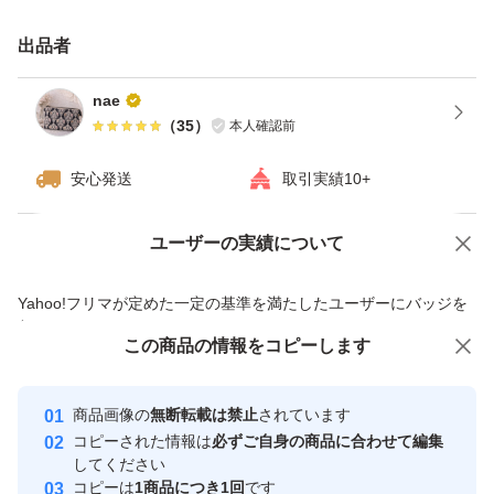
10kg (箱込み)
出品者
新鮮なうちに発送いたします。
nae
（
35
）
本人確認前
安心発送
取引実績10+
ユーザーの実績について
価格の相談
商品への質問
商品への質問からの値下げ交渉、不適切なカテゴリ変更依頼は禁止です
Yahoo!フリマが定めた一定の基準を満たしたユーザーにバッジを
付与しています
この商品をみている人にオススメ
この商品の情報をコピーします
安心取引出品者
最大10%対象
Yahoo!フリマの基準をクリアした安
安心取引出品者
商品画像の
無断転載は禁止
されています
心・安全なユーザーです
コピーされた情報は
必ずご自身の商品に合わせて編集
取引実績
してください
コピーは
1商品につき1回
です