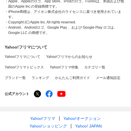
・Apple、Appleのロゴ、App Store、iPodのロゴ、iTunesは、米国および他
国のApple Inc.の登録商標です。
・iPhone商標は、アイホン株式会社のライセンスに基づき使用されていま
す。
・Copyright (C) Apple Inc. All rights reserved.
・Android、Androidロゴ、Google Play 、および Google Play ロゴは、
Google LLC の商標です。
Yahoo!フリマについて
Yahoo!フリマについて
Yahoo!フリマからのお知らせ
Yahoo!フリマトピックス
Yahoo!フリマ特集
カテゴリ一覧
ブランド一覧
ランキング
かんたんご利用ガイド
メール通知設定
公式アカウント
Yahoo!フリマ
Yahoo!オークション
Yahoo!ショッピング
Yahoo! JAPAN