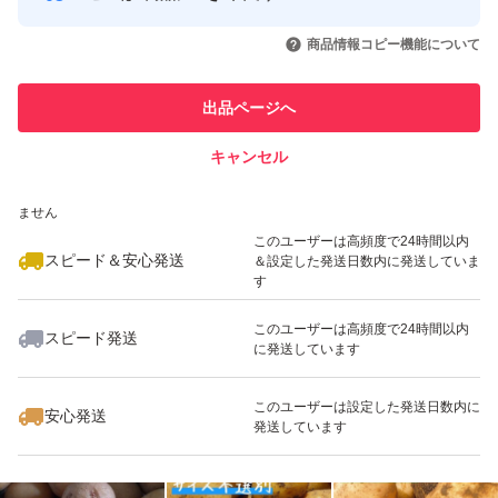
このユーザーはYahoo!フリマの取
取引実績◯+
いいね！
いいね！
2,800
円
2,200
円
2,980
円
引を完了させた実績があります
商品情報コピー機能について
最大10%対象
最大10%対象
このユーザーは他フリマサービス
他フリマ実績◯+
出品ページへ
での取引実績があります
キャンセル
スピード&安心発送
いいね！
いいね！
2,000
※このバッジは実績に基づく表示であり、発送を保証しているものではあり
円
1,800
円
2,800
円
ません
最大10%対象
最大10%対象
このユーザーは高頻度で24時間以内
スピード＆安心発送
＆設定した発送日数内に発送していま
す
このユーザーは高頻度で24時間以内
スピード発送
に発送しています
いいね！
いいね！
2,000
円
1,380
円
1,480
円
最大10%対象
このユーザーは設定した発送日数内に
安心発送
発送しています