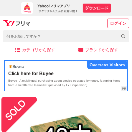
ログイン
カテゴリから探す
ブランドから探す
Overseas Visitors
Click here for Buyee
Buyee - A multilingual purchasing agent service operated by tenso, featuring items
from JDirectItems Fleamarket (provided by LY Corporation)