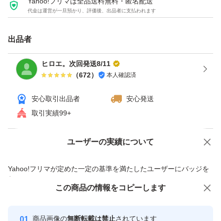
Yahoo!フリマは全品送料無料・匿名配送
代金は運営が一旦預かり、評価後、出品者に支払われます
出品者
ヒロエ。次回発送8/11
（
672
）
本人確認済
安心取引出品者
安心発送
取引実績99+
ユーザーの実績について
価格の相談
商品への質問
商品への質問からの値下げ交渉、不適切なカテゴリ変更依頼は禁止です
Yahoo!フリマが定めた一定の基準を満たしたユーザーにバッジを
付与しています
この商品をみている人にオススメ
この商品の情報をコピーします
安心取引出品者
最大10%対象
最大10%対象
Yahoo!フリマの基準をクリアした安
安心取引出品者
商品画像の
無断転載は禁止
されています
心・安全なユーザーです