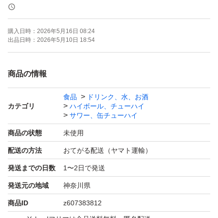
ロ カロリーゼロ キリン
KIRIN 氷結ゼロSPARKLING シチリア産グレープフルー
購入日時：
2026年5月16日 08:24
ツ 48缶
出品日時：
2026年5月10日 18:54
商品の情報
食品
ドリンク、水、お酒
カテゴリ
ハイボール、チューハイ
サワー、缶チューハイ
商品の状態
未使用
配送の方法
おてがる配送（ヤマト運輸）
発送までの日数
1〜2日で発送
発送元の地域
神奈川県
商品ID
z607383812