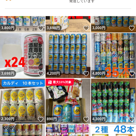
発送しています
いいね！
いいね！
3,800
円
3,698
円
3,000
円
いいね！
いいね！
3,698
円
4,200
円
4,800
円
最大10%対象
いいね！
いいね！
2,300
円
890
円
4,300
円