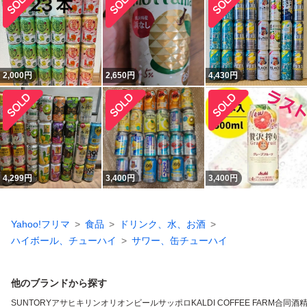
2,000
円
2,650
円
4,430
円
4,299
円
3,400
円
3,400
円
Yahoo!フリマ
食品
ドリンク、水、お酒
ハイボール、チューハイ
サワー、缶チューハイ
他のブランドから探す
SUNTORY
アサヒ
キリン
オリオンビール
サッポロ
KALDI COFFEE FARM
合同酒