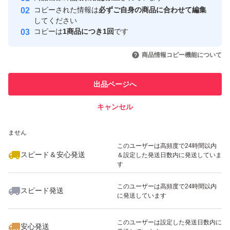
コピーされた情報は
必ずご自身の商品に合わせて編集
取引実績
してください
コピーは
1商品につき1回
です
このユーザーはYahoo!フリマの取
取引実績◯+
いいね！
いいね！
3,999
円
4,500
円
2,980
円
引を完了させた実績があります
商品情報コピー機能について
最大10%対象
最大10%対象
このユーザーは他フリマサービス
他フリマ実績◯+
出品ページへ
での取引実績があります
キャンセル
スピード&安心発送
いいね！
いいね！
3,500
※このバッジは実績に基づく表示であり、発送を保証しているものではあり
円
5,400
円
6,480
円
ません
最大10%対象
このユーザーは高頻度で24時間以内
スピード＆安心発送
＆設定した発送日数内に発送していま
す
このユーザーは高頻度で24時間以内
スピード発送
に発送しています
いいね！
いいね！
6,990
円
3,899
円
3,200
円
最大10%対象
このユーザーは設定した発送日数内に
安心発送