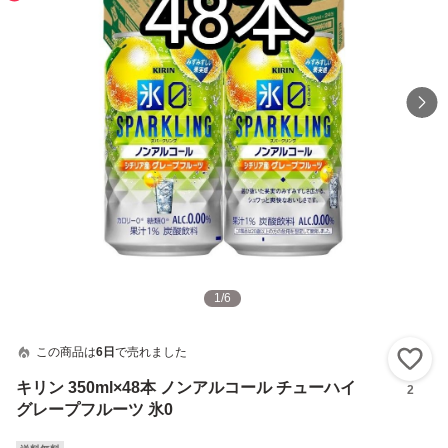
1
/
6
この商品は
6日
で売れました
い
キリン 350ml×48本 ノンアルコール チューハイ
2
グレープフルーツ 氷0