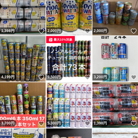
いいね！
いいね！
1,398
円
2,000
円
2,000
円
最大10%対象
いいね！
いいね！
4,199
円
9,500
円
3,200
円
いいね！
いいね！
3,700
円
5,300
円
1,398
円