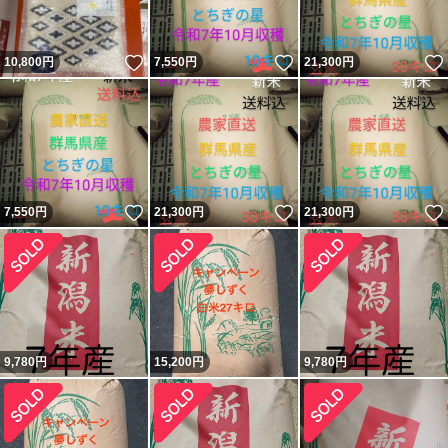
いいね！
いいね！
10,800
円
7,550
円
21,300
円
いいね！
いいね！
7,550
円
21,300
円
21,300
円
9,780
円
15,200
円
9,780
円