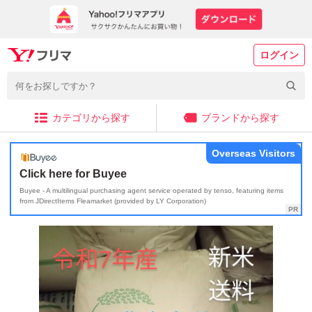
ログイン
カテゴリから探す
ブランドから探す
Overseas Visitors
Click here for Buyee
Buyee - A multilingual purchasing agent service operated by tenso, featuring items
from JDirectItems Fleamarket (provided by LY Corporation)