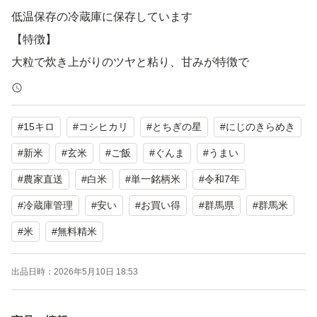
低温保存の冷蔵庫に保存しています
【特徴】
大粒で炊き上がりのツヤと粘り、甘みが特徴で
にじのきらめき は、2018年に国の研究機関である農研機
構が開発した新品種のお米です。
#
15キロ
#
コシヒカリ
#
とちぎの星
#
にじのきらめき
虹のように多彩な特性を持つこと、ご飯の炊きあがりが艶
やかであることから、「にじのきらめき」と命名されまし
#
新米
#
玄米
#
ご飯
#
ぐんま
#
うまい
た。
#
農家直送
#
白米
#
単一銘柄米
#
令和7年
#
冷蔵庫管理
#
安い
#
お買い得
#
群馬県
#
群馬米
「にじのきらめき」は、コシヒカリと同等のおいしさで、
#
米
#
無料精米
お米の粒ひとつひとつが大きく、食べ応えがあります。
その名の通り、ツヤのある美しい炊きあがりも特徴です。
出品日時：
2026年5月10日 18:53
もっちりとした食感で粘りが強く、お米の甘みも強いの