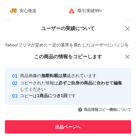
【賞味期限】
安心発送
取引実績99+
精米すると約2ヶ月以内に食べることが推奨されていま
す。
ユーザーの実績について
価格の相談
商品への質問
NC/NRでお願いします。
商品への質問からの値下げ交渉、不適切なカテゴリ変更依頼は禁止です
Yahoo!フリマが定めた一定の基準を満たしたユーザーにバッジを
ご覧いただきありがとうございます。
付与しています
この商品をみている人にオススメ
この商品の情報をコピーします
安心取引出品者
種類...新米
最大10%対象
Yahoo!フリマの基準をクリアした安
安心取引出品者
商品画像の
無断転載は禁止
されています
心・安全なユーザーです
コピーされた情報は
必ずご自身の商品に合わせて編集
銘柄...にじのきらめき
取引実績
してください
コピーは
1商品につき1回
です
このユーザーはYahoo!フリマの取
取引実績◯+
量...15kg
いいね！
いいね！
10,750
円
13,000
円
10,750
円
引を完了させた実績があります
商品情報コピー機能について
最大10%対象
このユーザーは他フリマサービス
他フリマ実績◯+
出品ページへ
での取引実績があります