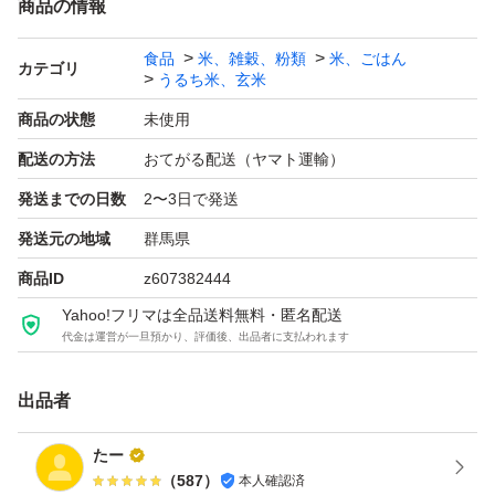
商品の情報
で、濃い味のおかずにも負けません。
食品
米、雑穀、粉類
米、ごはん
また、おにぎりにしてお米そのものの味わいを楽しむのも
カテゴリ
うるち米、玄米
おすすめです。
商品の状態
未使用
黒っぽいお米が混じっていることがありますので御了承下
配送の方法
おてがる配送（ヤマト運輸）
さい。
発送までの日数
2〜3日で発送
発送の関係で玄米ですと15kg以内にするために若干量が
発送元の地域
群馬県
少ないので御了承下さい。
商品ID
z607382444
Yahoo!フリマは全品送料無料・匿名配送
代金は運営が一旦預かり、評価後、出品者に支払われます
精米可能…精米をすると1割減くらい減りますので、白米
13.5キロくらいになります。
出品者
上白、無洗米、七分づき、どれでもできます。
精米する方はお申し出下さい。
たー
（
587
）
本人確認済
精米料金は、無料になります。