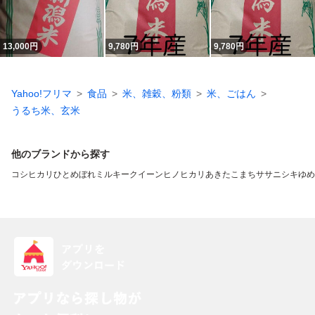
13,000
円
9,780
円
9,780
円
Yahoo!フリマ
食品
米、雑穀、粉類
米、ごはん
うるち米、玄米
他のブランドから探す
コシヒカリ
ひとめぼれ
ミルキークイーン
ヒノヒカリ
あきたこまち
ササニシキ
ゆめ