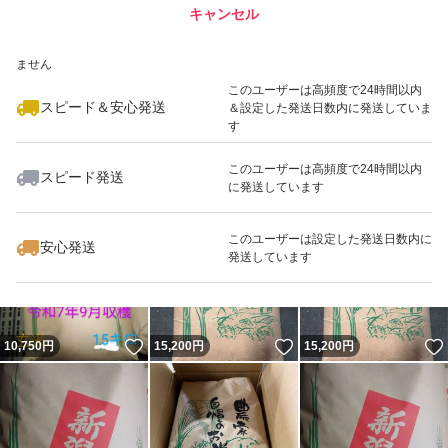
キャンセル
スピード&安心発送
いいね！
いいね！
11,830
※このバッジは実績に基づく表示であり、発送を保証しているものではあり
円
15,200
円
13,000
円
ません
このユーザーは高頻度で24時間以内
スピード＆安心発送
＆設定した発送日数内に発送していま
す
このユーザーは高頻度で24時間以内
スピード発送
に発送しています
いいね！
いいね！
5,400
円
4,600
円
4,250
円
最大10%対象
このユーザーは設定した発送日数内に
安心発送
発送しています
いいね！
いいね！
10,750
円
15,200
円
15,200
円