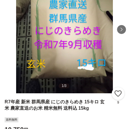
1
/
3
い
R7年産 新米 群馬県産 にじのきらめき 15キロ 玄
9
米 農家直送のお米 精米無料 送料込 15kg
送料無料