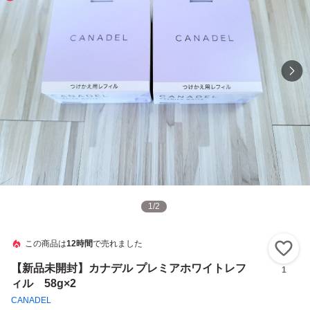
1
/
2
この商品は
12時間
で売れました
い
【新品未開封】カナデル プレミアホワイトレフ
1
ィル 58g×2
CANADEL