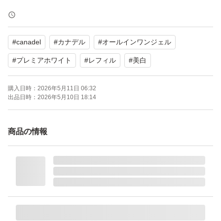
美白、保湿、肌荒れ予防、マスク、マッサージ
#
canadel
#
カナデル
#
オールインワンジェル
2026年4月入荷
#
プレミアホワイト
#
レフィル
#
美白
※水濡れ対策をして封筒で発送しますので、箱の変形はご
購入日時：
2026年5月11日 06:32
了承ください。
出品日時：
2026年5月10日 18:14
商品の情報