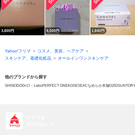
3,600
円
6,500
円
1,840
円
Yahoo!フリマ
コスメ、美容、ヘアケア
スキンケア、基礎化粧品
オールインワンスキンケア
他のブランドから探す
SHISEIDO
Dr.Ci：Labo
PERFECT ONE
KOSE
SEAC
なめらか本舗
OZIO
SUNTOR