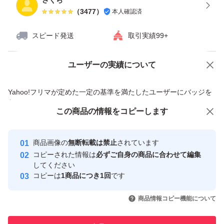
さくら
（
3477
）
本人確認済
スピード発送
取引実績99+
ユーザーの実績について
価格の相談
商品への質問
商品への質問からの値下げ交渉、不適切なカテゴリ変更依頼は禁止です
Yahoo!フリマが定めた一定の基準を満たしたユーザーにバッジを
付与しています
この商品をみている人にオススメ
この商品の情報をコピーします
安心取引出品者
最大10%対象
最大10%対象
Yahoo!フリマの基準をクリアした安
安心取引出品者
商品画像の
無断転載は禁止
されています
心・安全なユーザーです
コピーされた情報は
必ずご自身の商品に合わせて編集
取引実績
してください
コピーは
1商品につき1回
です
このユーザーはYahoo!フリマの取
取引実績◯+
いいね！
いいね！
3,600
円
1,890
円
1,860
円
引を完了させた実績があります
商品情報コピー機能について
このユーザーは他フリマサービス