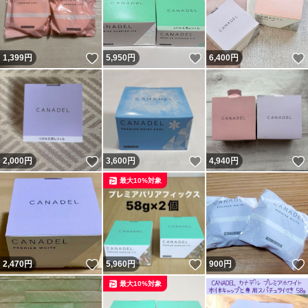
いいね！
いいね！
1,399
円
5,950
円
6,400
円
いいね！
いいね！
2,000
円
3,600
円
4,940
円
最大10%対象
いいね！
いいね！
2,470
円
5,960
円
900
円
最大10%対象