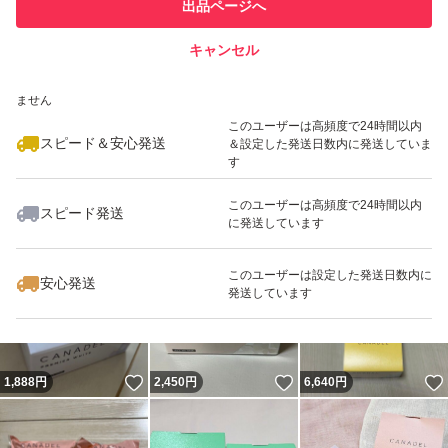
他フリマ実績◯+
出品ページへ
での取引実績があります
キャンセル
スピード&安心発送
いいね！
いいね！
2,200
※このバッジは実績に基づく表示であり、発送を保証しているものではあり
円
2,800
円
1,890
円
ません
このユーザーは高頻度で24時間以内
スピード＆安心発送
＆設定した発送日数内に発送していま
す
このユーザーは高頻度で24時間以内
スピード発送
に発送しています
いいね！
いいね！
2,800
円
1,888
円
2,650
円
このユーザーは設定した発送日数内に
安心発送
発送しています
いいね！
いいね！
1,888
円
2,450
円
6,640
円