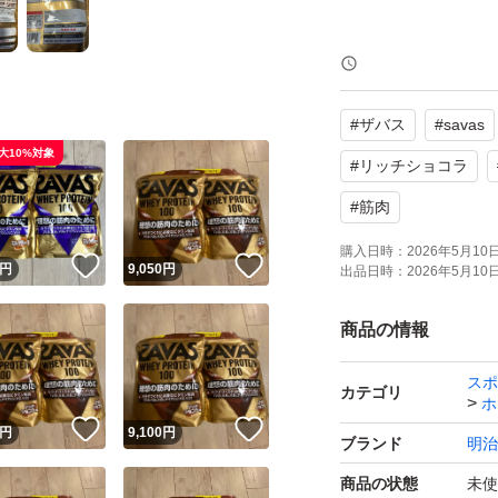
【ブランド】ザバス (
【商品名】ホエイプ
#
ザバス
#
savas
【内容量】980g × 
大10%対象
【商品の状態】未
#
リッチショコラ
【味】リッチショ
#
筋肉
【その他】カラダづくりに
購入日時：
2026年5月10日 
！
いいね！
いいね！
円
9,050
円
ナイアシン, V.C, V.
出品日時：
2026年5月10日 
商品の情報
よろしくお願いい
スポ
カテゴリ
ホ
！
いいね！
いいね！
円
9,100
円
ブランド
明治
商品の状態
未使