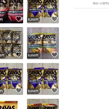
商品への質問
！
いいね！
いいね！
円
9,200
円
ユーザーの実績について
！
いいね！
いいね！
0
円
9,050
円
o!フリマが定めた一定の基準を満たしたユーザーにバッジを付与しています
出品者
この商品の情報をコピーします
取引出品者
Yahoo!フリマの基準をクリアした安心・安全なユーザーです
！
いいね！
いいね！
商品画像の
無断転載は禁止
されています
円
9,050
円
コピーされた情報は
必ずご自身の商品に合わせて編集
してください
コピーは
1商品につき1回
です
実績◯+
このユーザーはYahoo!フリマの取引を完了させた実績があり