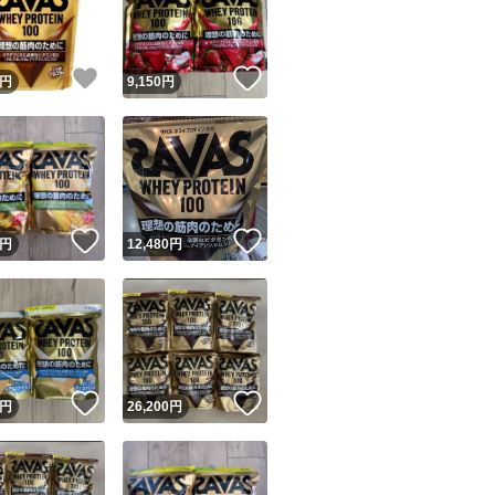
商品情報コピー機
リマ実績◯+
このユーザーは他フリマサービスでの取引実績があります
！
いいね！
いいね！
円
9,150
円
出品ページへ
&安心発送
キャンセル
ジは実績に基づく表示であり、発送を保証しているものではありません
このユーザーは高頻度で24時間以内＆設定した発送日数内に
ード＆安心発送
ます
！
いいね！
いいね！
円
12,480
円
ード発送
このユーザーは高頻度で24時間以内に発送しています
発送
このユーザーは設定した発送日数内に発送しています
！
いいね！
いいね！
円
26,200
円