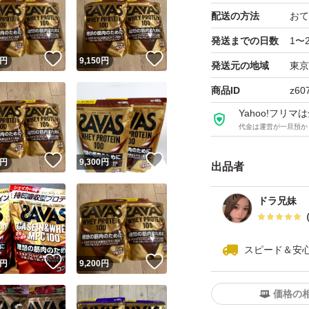
配送の方法
おて
発送までの日数
1〜
！
いいね！
いいね！
円
9,150
円
発送元の地域
東京
商品ID
z60
Yahoo!フリ
代金は運営が一旦預か
！
いいね！
いいね！
円
9,300
円
出品者
ドラ兄妹
スピード＆安
！
いいね！
いいね！
円
9,200
円
価格の