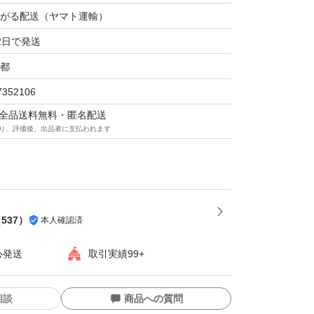
がる配送（ヤマト運輸）
2日で発送
都
7352106
マは全品送料無料・匿名配送
り、評価後、出品者に支払われます
（
537
）
本人確認済
心発送
取引実績99+
相談
商品への質問