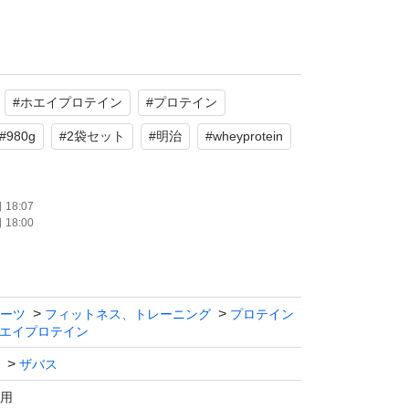
SAVAS)
ロテイン100 リッチショコラ味
#
ホエイプロテイン
#
プロテイン
2袋
使用
#
980g
#
2袋セット
#
明治
#
wheyprotein
コラ
必要なビタミン配合 (V.B1, V.B2, V.B6,
18:07
D)
18:00
たします。
ーツ
フィットネス、トレーニング
プロテイン
エイプロテイン
ザバス
用