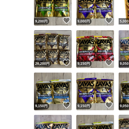
他フ
いいね！
いいね
9,200
円
9,000
円
5,000
スピード
※このバッ
スピ
いいね！
いいね
26,200
円
9,150
円
9,050
スピ
安心
いいね！
いいね
9,150
円
9,150
円
9,050