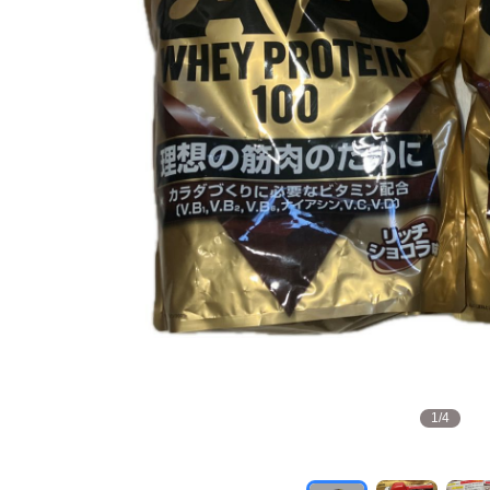
1
/
4