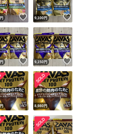
！
いいね！
いいね！
円
9,100
円
！
いいね！
いいね！
円
9,150
円
円
8,980
円