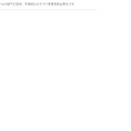
からの値下げ交渉、不適切なカテゴリ変更依頼は禁止です
ます