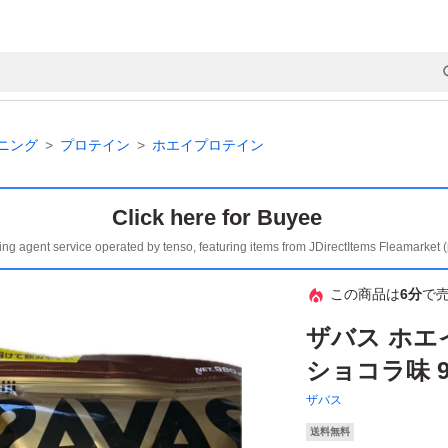
ニング
プロテイン
ホエイプロテイン
Click here for Buyee
ing agent service operated by tenso, featuring items from JDirectItems Fleamarket 
この商品は
6分
で
ザバス ホエ
ショコラ味 9
ザバス
送料無料