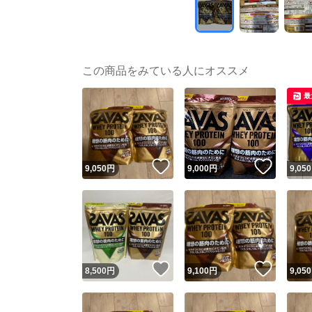
この商品をみている人にオススメ
最
いいね！
いいね
9,050
円
9,000
円
9,050
いいね！
いいね
8,500
円
9,100
円
9,050