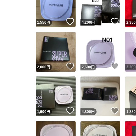
他フ
いいね！
いいね
1,550
円
4,200
円
2,350
スピード
※このバッ
スピ
いいね！
いいね
2,000
円
2,600
円
2,200
スピ
安心
いいね！
いいね
1,900
円
4,800
円
1,880