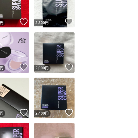
商品情報コピー機
リマ実績◯+
このユーザーは他フリマサービスでの取引実績があります
！
いいね！
いいね！
円
2,300
円
出品ページへ
&安心発送
キャンセル
ジは実績に基づく表示であり、発送を保証しているものではありません
このユーザーは高頻度で24時間以内＆設定した発送日数内に
ード＆安心発送
ます
！
いいね！
いいね！
円
2,000
円
ード発送
このユーザーは高頻度で24時間以内に発送しています
発送
このユーザーは設定した発送日数内に発送しています
！
いいね！
いいね！
円
2,400
円