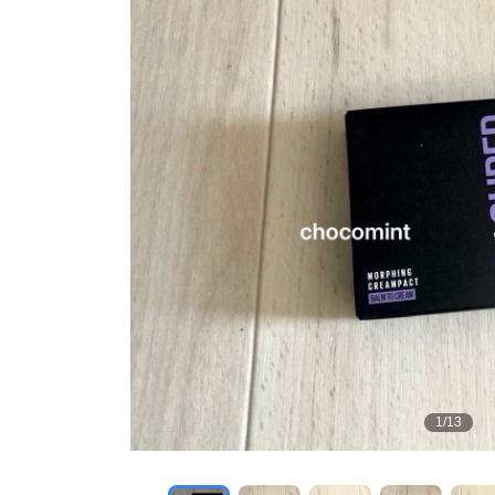
1
/
13