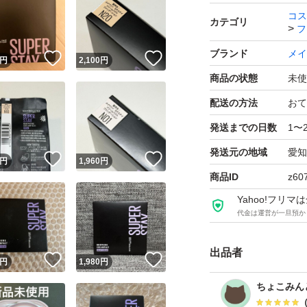
先月購入 2026/2
コス
カテゴリ
フ
新品ですが自宅保
ブランド
メイ
！
いいね！
いいね！
お値下げ不可
円
2,100
円
商品の状態
未使
宜しくお願いしま
配送の方法
おて
発送までの日数
1〜
発送元の地域
愛知
！
いいね！
いいね！
円
1,960
円
商品ID
z60
Yahoo!フリ
代金は運営が一旦預か
出品者
！
いいね！
いいね！
円
1,980
円
ちょこみん