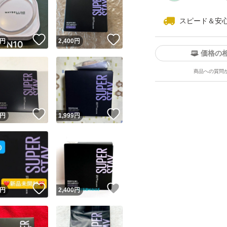
スピード＆安
！
いいね！
いいね！
円
2,400
円
価格の
商品への質問
ユーザーの実績について
！
いいね！
いいね！
円
1,999
円
o!フリマが定めた一定の基準を満たしたユーザーにバッジを付与しています
出品者
この商品の情報をコピーします
取引出品者
Yahoo!フリマの基準をクリアした安心・安全なユーザーです
！
いいね！
いいね！
商品画像の
無断転載は禁止
されています
円
2,400
円
コピーされた情報は
必ずご自身の商品に合わせて編集
してください
コピーは
1商品につき1回
です
実績◯+
このユーザーはYahoo!フリマの取引を完了させた実績があり