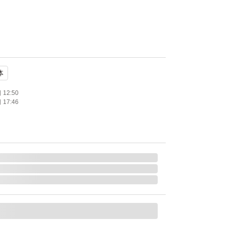
ム※がとろけて密着
なめらかなバームが肌にのせた瞬間、体温でじ
体
リーム状に変化。
んで、快適な付け心地。
12:50
17:46
ームがしっかりフィットし、長時間崩れにく
ら、ハイカバーなのに厚塗り感なし
になじむから、毛穴・赤み・くすみなどの気に
するのに、厚塗り感のない、なめらかな肌