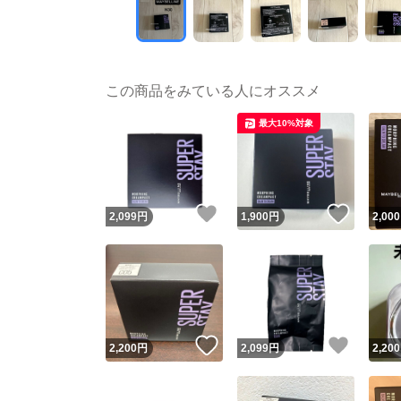
この商品をみている人にオススメ
最大10%対象
いいね！
いいね
2,099
円
1,900
円
2,000
いいね！
いいね
2,200
円
2,099
円
2,200