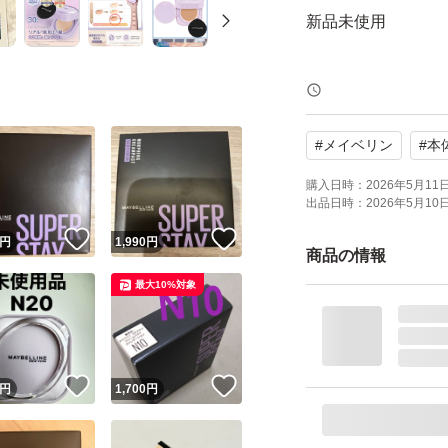
新品未使用
●生チョコ感覚バー
生チョコのように
#
メイベリン
#
本
んわりとろけてク
さらりと肌になじ
購入日時：
2026年5月11日 
出品日時：
2026年5月10日 
しかもとろけたバ
！
いいね！
いいね！
円
1,990
円
い。
商品の情報
●とろけてなじむか
最大10%対象
●一体化するよう
なる点をカバー※3
へ。
！
いいね！
いいね！
円
1,700
円
画像の商品です