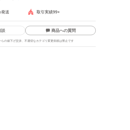
心発送
取引実績99+
相談
商品への質問
からの値下げ交渉、不適切なカテゴリ変更依頼は禁止です
ます