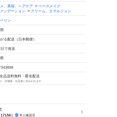
メ、美容、ヘアケア
ベースメイク
ァンデーション
クリーム、エマルジョン
管ですので神経質な方はご遠慮下さい
ベリン
用
す
がる配送（日本郵便）
2日で発送
県
7343898
マは全品送料無料・匿名配送
り、評価後、出品者に支払われます
と
（
17156
）
本人確認済