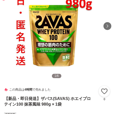
1
/
6
この商品は
4時間
で売れました
い
【新品・即日発送】ザバス(SAVAS) ホエイプロ
0
テイン100 抹茶風味 980g × 1袋