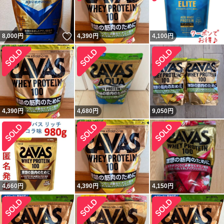
いいね！
8,000
円
4,390
円
4,100
円
4,390
円
4,680
円
9,050
円
4,660
円
4,390
円
4,150
円