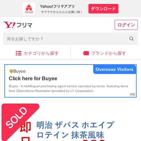
ログイン
カテゴリから探す
ブランドから探す
Overseas Visitors
Click here for Buyee
Buyee - A multilingual purchasing agent service operated by tenso, featuring items
from JDirectItems Fleamarket (provided by LY Corporation)