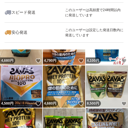
このユーザーは高頻度で24時間以内
スピード発送
に発送しています
いいね！
いいね！
4,680
円
6,700
円
4,100
円
最大10%対象
このユーザーは設定した発送日数内に
安心発送
発送しています
いいね！
いいね！
4,680
円
4,790
円
4,100
円
いいね！
いいね！
4,500
円
4,680
円
8,500
円