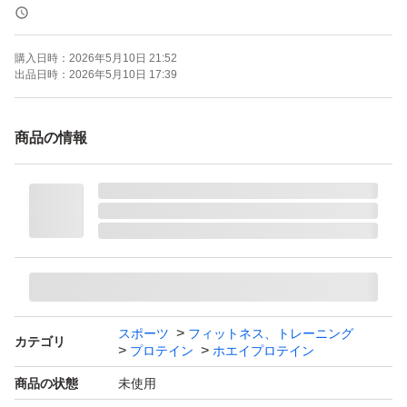
２０２８年１月
購入日時：
2026年5月10日 21:52
■発送方法
出品日時：
2026年5月10日 17:39
ゆうパケットポスト
※送料を抑えるために簡易包装による発送となります。
商品の情報
【出品者よりお客様へ】
※可能な限り、24時間以内の発送対応を心がけておりま
す。
※賞味期限、使用期限のある出品に関しましては、在庫状
況に応じて記載日より新しい物をお送りする場合がござい
ます。
スポーツ
フィットネス、トレーニング
カテゴリ
プロテイン
ホエイプロテイン
※出品物の複数まとめ買いや他出品物とのおまとめ出品
商品の状態
未使用
は、お気軽にお問い合わせください。