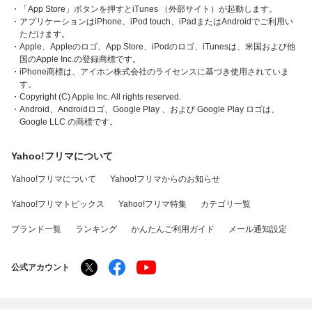
・「App Store」ボタンを押すとiTunes （外部サイト）が起動します。
・アプリケーションはiPhone、iPod touch、iPadまたはAndroidでご利用い
ただけます。
・Apple、Appleのロゴ、App Store、iPodのロゴ、iTunesは、米国および他
国のApple Inc.の登録商標です。
・iPhone商標は、アイホン株式会社のライセンスに基づき使用されていま
す。
・Copyright (C) Apple Inc. All rights reserved.
・Android、Androidロゴ、Google Play 、および Google Play ロゴは、
Google LLC の商標です。
Yahoo!フリマについて
Yahoo!フリマについて
Yahoo!フリマからのお知らせ
Yahoo!フリマトピックス
Yahoo!フリマ特集
カテゴリ一覧
ブランド一覧
ランキング
かんたんご利用ガイド
メール通知設定
公式アカウント