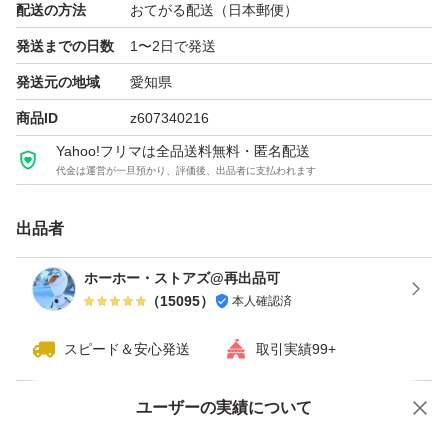
※ご購入前に、商品、発送方法等の再確認をお願い申し上
配送の方法
おてがる配送（日本郵便）
げます。
発送までの日数
1〜2日で発送
※此方より発送した際の証明の為、梱包材の一部に目印を
発送元の地域
愛知県
記す場合がございます。
商品ID
z607340216
※フリマサイト内規約遵守を心掛けて運用しております。
Yahoo!フリマは全品送料無料・匿名配送
代金は運営が一旦預かり、評価後、出品者に支払われます
出品者
ホーホー・ストアズ@再出品可
（
15095
）
本人確認済
スピード＆安心発送
取引実績99+
ユーザーの実績について
価格の相談
商品への質問