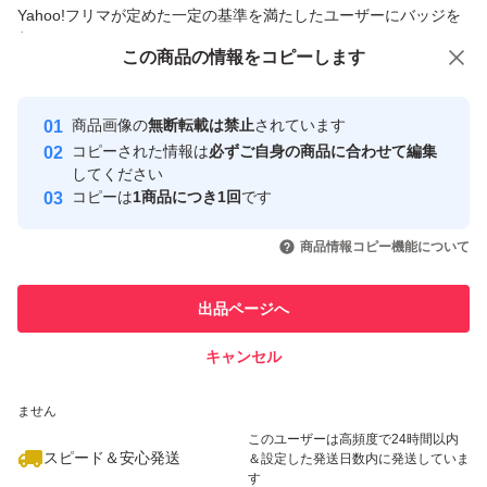
商品への質問からの値下げ交渉、不適切なカテゴリ変更依頼は禁止です
Yahoo!フリマが定めた一定の基準を満たしたユーザーにバッジを
付与しています
この商品をみている人にオススメ
この商品の情報をコピーします
安心取引出品者
最大10%対象
Yahoo!フリマの基準をクリアした安
安心取引出品者
商品画像の
無断転載は禁止
されています
心・安全なユーザーです
コピーされた情報は
必ずご自身の商品に合わせて編集
取引実績
してください
コピーは
1商品につき1回
です
このユーザーはYahoo!フリマの取
取引実績◯+
いいね！
いいね！
7,800
円
3,700
円
5,500
円
引を完了させた実績があります
商品情報コピー機能について
このユーザーは他フリマサービス
他フリマ実績◯+
出品ページへ
での取引実績があります
キャンセル
スピード&安心発送
いいね！
いいね！
3,480
※このバッジは実績に基づく表示であり、発送を保証しているものではあり
円
3,900
円
3,480
円
ません
最大10%対象
最大10%対象
このユーザーは高頻度で24時間以内
スピード＆安心発送
＆設定した発送日数内に発送していま
す