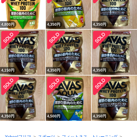
4,800
円
4,350
円
4,350
円
4,150
円
4,350
円
4,350
円
4,350
円
4,500
円
4,350
円
Yahoo!フリマ
スポーツ
フィットネス、トレーニング