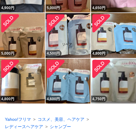
4,900
円
5,000
円
4,650
円
5,000
円
4,500
円
4,800
円
4,800
円
4,600
円
4,750
円
Yahoo!フリマ
コスメ、美容、ヘアケア
レディースヘアケア
シャンプー