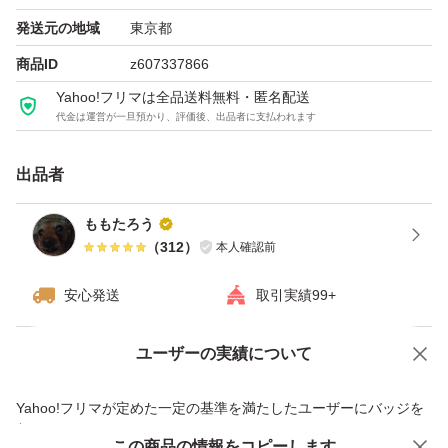
発送元の地域
東京都
商品ID
z607337866
Yahoo!フリマは全品送料無料・匿名配送
代金は運営が一旦預かり、評価後、出品者に支払われます
出品者
ももたろう
（
312
）
本人確認前
安心発送
取引実績99+
ユーザーの実績について
価格の相談
商品への質問
商品への質問からの値下げ交渉、不適切なカテゴリ変更依頼は禁止です
Yahoo!フリマが定めた一定の基準を満たしたユーザーにバッジを
付与しています
この商品をみている人にオススメ
この商品の情報をコピーします