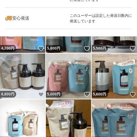
いいね！
いいね！
5,199
円
4,999
円
8,000
円
このユーザーは設定した発送日数内に
安心発送
発送しています
いいね！
いいね！
4,700
円
5,800
円
5,500
円
いいね！
いいね！
6,800
円
5,000
円
5,600
円