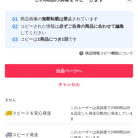
安心取引出品者
最大10%対象
最大10%対象
最大10%対象
Yahoo!フリマの基準をクリアした安
安心取引出品者
商品画像の
無断転載は禁止
されています
心・安全なユーザーです
コピーされた情報は
必ずご自身の商品に合わせて編集
取引実績
してください
コピーは
1商品につき1回
です
このユーザーはYahoo!フリマの取
取引実績◯+
いいね！
いいね！
4,500
円
4,500
円
4,500
円
引を完了させた実績があります
商品情報コピー機能について
最大10%対象
最大10%対象
このユーザーは他フリマサービス
他フリマ実績◯+
出品ページへ
での取引実績があります
キャンセル
スピード&安心発送
いいね！
いいね！
4,800
※このバッジは実績に基づく表示であり、発送を保証しているものではあり
円
4,800
円
5,000
円
ません
このユーザーは高頻度で24時間以内
スピード＆安心発送
＆設定した発送日数内に発送していま
す
このユーザーは高頻度で24時間以内
スピード発送
に発送しています