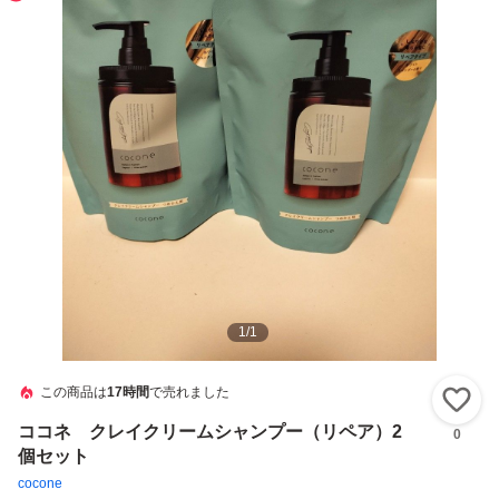
1
/
1
この商品は
17時間
で売れました
い
ココネ クレイクリームシャンプー（リペア）2
0
個セット
cocone