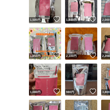
いいね！
いいね
1,500
円
1,849
円
2,000
いいね！
いいね
1,850
円
2,100
円
2,200
Yaho
安心取引
安心
いいね！
いいね
1,080
円
980
円
3,800
取引実績
取引