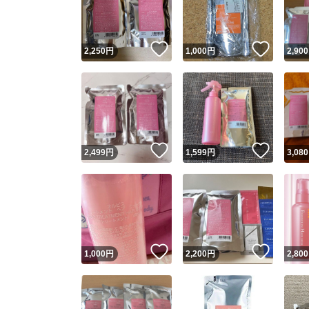
他フ
いいね！
いいね
2,250
円
1,000
円
2,900
スピード
※このバッ
スピ
いいね！
いいね
2,499
円
1,599
円
3,080
スピ
安心
いいね！
いいね
1,000
円
2,200
円
2,800