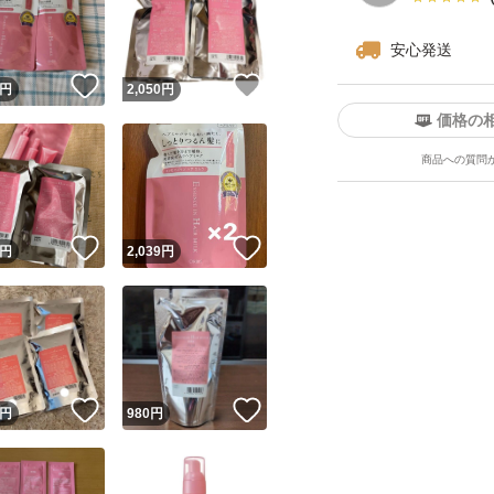
安心発送
！
いいね！
いいね！
円
2,050
円
価格の
商品への質問
ユーザーの実績について
！
いいね！
いいね！
円
2,039
円
o!フリマが定めた一定の基準を満たしたユーザーにバッジを付与しています
出品者
この商品の情報をコピーします
取引出品者
Yahoo!フリマの基準をクリアした安心・安全なユーザーです
！
いいね！
いいね！
商品画像の
無断転載は禁止
されています
円
980
円
コピーされた情報は
必ずご自身の商品に合わせて編集
してください
コピーは
1商品につき1回
です
実績◯+
このユーザーはYahoo!フリマの取引を完了させた実績があり