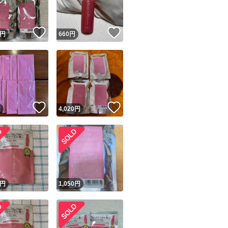
！
いいね！
いいね！
円
660
円
！
いいね！
いいね！
円
4,020
円
！
円
1,050
円